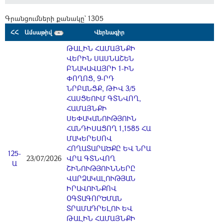
Գրանցումների քանակը` 1305
ՀՀ
Ամսաթիվ
Վերնագիր
ԹԱԼԻՆ ՀԱՄԱՅՆՔԻ
ՎԵՐԻՆ ՍԱՍՆԱՇԵՆ
ԲՆԱԿԱՎԱՅՐԻ 1-ԻՆ
ՓՈՂՈՑ, 9-ՐԴ
ՆՐԲԱՆՑՔ, ԹԻՎ 3/5
ՀԱՍՑԵՈՒՄ ԳՏՆՎՈՂ,
ՀԱՄԱՅՆՔԻ
ՍԵՓԱԿԱՆՈՒԹՅՈՒՆ
ՀԱՆԴԻՍԱՑՈՂ 1,1585 ՀԱ
ՄԱԿԵՐԵՍՈՎ
ՀՈՂԱՏԱՐԱԾՔԸ ԵՎ ՆՐԱ
125-
23/07/2026
ՎՐԱ ԳՏՆՎՈՂ
Ա
ՇԻՆՈՒԹՅՈՒՆՆԵՐԸ
ՎԱՐՁԱԿԱԼՈՒԹՅԱՆ
ԻՐԱՎՈՒՆՔՈՎ
ՕԳՏԱԳՈՐԾՄԱՆ
ՏՐԱՄԱԴՐԵԼՈՒ ԵՎ
ԹԱԼԻՆ ՀԱՄԱՅՆՔԻ