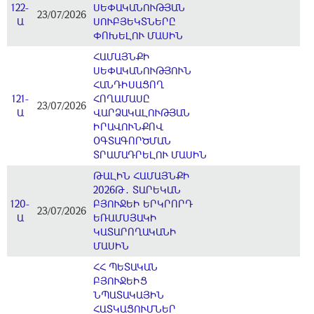
122-
ՍԵՓԱԿԱՆՈՒԹՅԱՆ
23/07/2026
Ա
ՍՈՒԲՅԵԿՏՆԵՐԸ
ՓՈԽԵԼՈՒ ՄԱՍԻՆ
ՀԱՄԱՅՆՔԻ
ՍԵՓԱԿԱՆՈՒԹՅՈՒՆ
ՀԱՆԴԻՍԱՑՈՂ
121-
ՀՈՂԱՄԱՍԸ
23/07/2026
Ա
ՎԱՐՁԱԿԱԼՈՒԹՅԱՆ
ԻՐԱՎՈՒՆՔՈՎ
ՕԳՏԱԳՈՐԾՄԱՆ
ՏՐԱՄԱԴՐԵԼՈՒ ՄԱՍԻՆ
ԹԱԼԻՆ ՀԱՄԱՅՆՔԻ
2026Թ․ ՏԱՐԵԿԱՆ
120-
ԲՅՈՒՋԵԻ ԵՐԿՐՈՐԴ
23/07/2026
Ա
ԵՌԱՄՍՅԱԿԻ
ԿԱՏԱՐՈՂԱԿԱՆԻ
ՄԱՍԻՆ
ՀՀ ՊԵՏԱԿԱՆ
ԲՅՈՒՋԵԻՑ
ՆՊԱՏԱԿԱՅԻՆ
ՀԱՏԿԱՑՈՒՄՆԵՐ