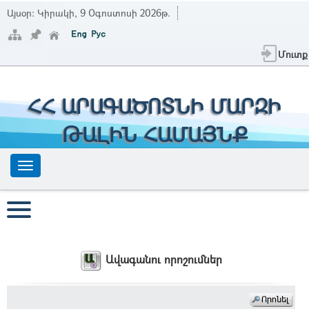
Այսօր:
Կիրակի, 9 Օգոստոսի 2026թ.
Մուտք
ՀՀ ԱՐԱԳԱԾՈՏՆԻ ՄԱՐԶԻ
ԹԱԼԻՆ ՀԱՄԱՅՆՔ
Ավագանու որոշումներ