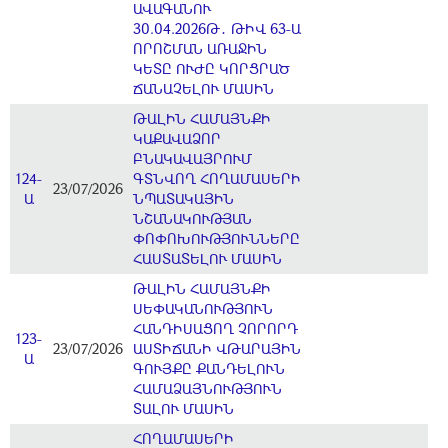
ԱՎԱԳԱՆՈՒ
30.04.2026Թ․ ԹԻՎ 63-Ա
ՈՐՈՇՄԱՆ ԱՌԱՋԻՆ
ԿԵՏԸ ՈՒԺԸ ԿՈՐՑՐԱԾ
ՃԱՆԱՉԵԼՈՒ ՄԱՍԻՆ
ԹԱԼԻՆ ՀԱՄԱՅՆՔԻ
ԿԱՔԱՎԱՁՈՐ
ԲՆԱԿԱՎԱՅՐՈՒՄ
124-
ԳՏՆՎՈՂ ՀՈՂԱՄԱՍԵՐԻ
23/07/2026
Ա
ՆՊԱՏԱԿԱՅԻՆ
ՆՇԱՆԱԿՈՒԹՅԱՆ
ՓՈՓՈԽՈՒԹՅՈՒՆՆԵՐԸ
ՀԱՍՏԱՏԵԼՈՒ ՄԱՍԻՆ
ԹԱԼԻՆ ՀԱՄԱՅՆՔԻ
ՍԵՓԱԿԱՆՈՒԹՅՈՒՆ
ՀԱՆԴԻՍԱՑՈՂ ՉՈՐՈՐԴ
123-
23/07/2026
ԱՍՏԻՃԱՆԻ ՎԹԱՐԱՅԻՆ
Ա
ԳՈՒՅՔԸ ՔԱՆԴԵԼՈՒՆ
ՀԱՄԱՁԱՅՆՈՒԹՅՈՒՆ
ՏԱԼՈՒ ՄԱՍԻՆ
ՀՈՂԱՄԱՍԵՐԻ