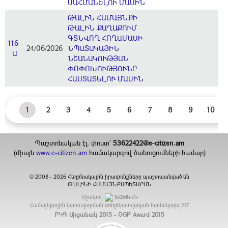
ՍԱՀՄԱՆԵԼՈՒ ՄԱՍԻՆ
ԹԱԼԻՆ ՀԱՄԱՅՆՔԻ
ԹԱԼԻՆ ՔԱՂԱՔՈՒՄ
ԳՏՆՎՈՂ ՀՈՂԱՄԱՍԻ
116-
24/06/2026
ՆՊԱՏԱԿԱՅԻՆ
Ա
ՆՇԱՆԱԿՈՒԹՅԱՆ
ՓՈՓՈԽՈՒԹՅՈՒՆԸ
ՀԱՍՏԱՏԵԼՈՒ ՄԱՍԻՆ
1
2
3
4
5
6
7
8
9
10
Պաշտոնական էլ. փոստ`
53622422@e-citizen.am
(միայն
www.e-citizen.am
համակարգով ծանուցումների համար)
2008 -
2026
Հեղինակային իրավունքները պաշտպանված են
©
ԹԱԼԻՆԻ ՀԱՄԱՅՆՔԱՊԵՏԱՐԱՆ
Մշակող
ՏՀԶՎԿ ՀԿ
Համայնքային կառավարման տեղեկատվական համակարգ
217
ԲԿԳ Մրցանակ 2015 - OGP Award 2015