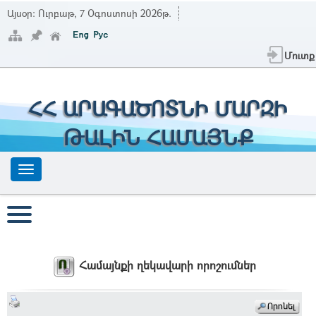
Այսօր:
Ուրբաթ, 7 Օգոստոսի 2026թ.
Մուտք
ՀՀ ԱՐԱԳԱԾՈՏՆԻ ՄԱՐԶԻ
ԹԱԼԻՆ ՀԱՄԱՅՆՔ
Համայնքի ղեկավարի որոշումներ