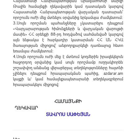
Հայաստանի Հանրապետության Արագածոտնի մարզի
Թալին համայնքի ղեկավարին կամ դատական կարգով
Հայաստանի Հանրապետության վարչական դատարան՝
որոշումն ուժի մեջ մտնելու օրվանից երկամսյա ժամկետում։
3.Սույն որոշման պահանջները չկատարելու դեպքում
«Վարչարարության հիմունքների և վարչական վարույթի
մասին» ՀՀ օրենքի 88-րդ հոդվածով սահմանված կարգով
այն ենթակա է հարկադիր կատարման ՀՀ ԱՆ ՀԿԱ
ծառայության միջոցով` անբողոքարկելի դառնալուց հետո
եռամսյա ժամկետում:
4.Սույն որոշումն ուժի մեջ է մտնում կողմերին իրազեկելուն
հաջորդող օրվանից կամ սույն որոշմամբ ուղղակիորեն
շոշափվող անձանց վերաբերյալ տեղեկությունները հայտնի
չլինելու դեպքում հրապարակման պահից, azdarar.am
կայքի և/ կամ համայնքապետարանի տեղեկագրերում
հրապարակելու միջոցով:
ՀԱՄԱՅՆՔԻ
ՂԵԿԱՎԱՐ
ՏԱՎՐՈՍ ՍԱՓԵՅԱՆ