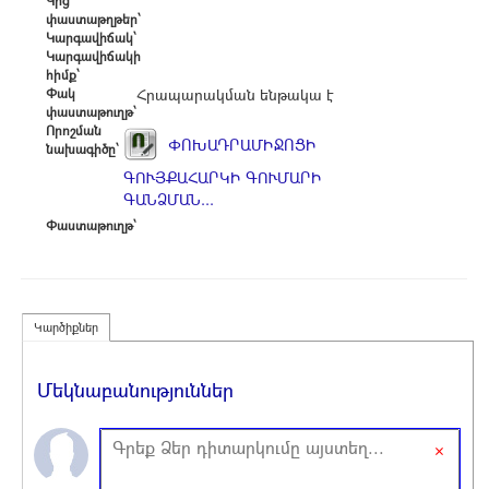
Կից
փաստաթղթեր՝
Կարգավիճակ՝
Կարգավիճակի
հիմք՝
Փակ
Հրապարակման ենթակա է
փաստաթուղթ՝
Որոշման
ՓՈԽԱԴՐԱՄԻՋՈՑԻ
նախագիծը՝
ԳՈՒՅՔԱՀԱՐԿԻ ԳՈՒՄԱՐԻ
ԳԱՆՁՄԱՆ...
Փաստաթուղթ՝
Կարծիքներ
Մեկնաբանություններ
×