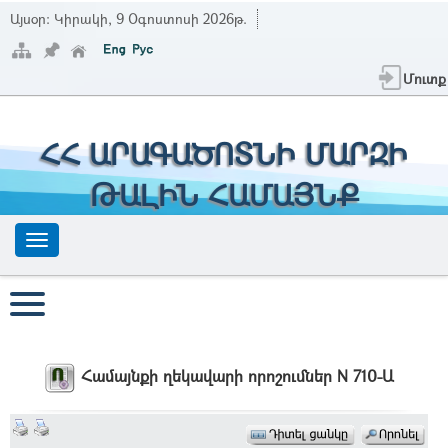
Այսօր:
Կիրակի, 9 Օգոստոսի 2026թ.
Մուտք
ՀՀ ԱՐԱԳԱԾՈՏՆԻ ՄԱՐԶԻ
ԹԱԼԻՆ ՀԱՄԱՅՆՔ
Համայնքի ղեկավարի որոշումներ N 710-Ա