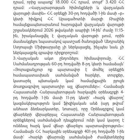
դրամ, որից ապառք՝ 18.000 ՀՀ դրամ, տույժ՝ 3.420 ՀՀ
դրամ: «Վարչարարության հիմունքների և վարչական
վարույթի մասին» ՀՀ օրենքի 30-րդ հոդվածի 1-ին մասի «բ»
կետի հիմքով ՀՀ Արագածոտնի մարզի Թալինի
համայնքապետարանում հարուցված վարչական վարույթի
շրջանակներում 2026 թվականի ապրիլի 14-ին՝ ժամը 11։15-
ին, իրականացվել է վարչական վարույթի լսում, որին
մասնակցելու նպատակով պատշաճ ծանուցված Անդրանիկ
Ստյոպայի Մխիթարյանը չի ներկայացել, ինչպես նաև չի
ներկայացրել գրավոր դիրքորոշում։
3.Վարչական ակտ ընդունելու հիմնավորումը. ՀՀ
Սահմանադրության 60-րդ հոդվածի 8-րդ կետի համաձայն`
«Յուրաքանչյուր ոք պարտավոր է մուծել օրենքին
համապատասխան սահմանված հարկեր, տուրքեր,
կատարել պետական կամ համայնքային բյուջե
մուտքագրվող պարտադիր այլ վճարումներ»: Համաձայն
Հայաստանի Հանրապետության հարկային օրենսգրքի 4-
րդ հոդվածի 1-ին մասի 11-րդ կետի` «հարկ վճարող՝
կազմակերպություն կամ ֆիզիկական անձ (այդ թվում՝
անհատ ձեռնարկատեր, նոտար), որը Օրենսգրքով կամ
վճարների վերաբերյալ Հայաստանի Հանրապետության
օրենքներով սահմանված դեպքերում ունի կամ կարող է
ունենալ հարկ կամ վճար վճարելու պարտավորություն»:
Համաձայն ՀՀ հարկային օրենսգրքի 401-րդ հոդվածի 1-ին
մասի` «հարկի վճարումը սահմանված ժամկետներից