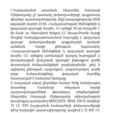
1.Կարգավորման առարկան. Անդրանիկ Ստյոպայի
Մխիթարյանը չի կատարել փոխադրամիջոցի գույքահարկ
վճարելու պարտականությունը, ինչի կապակցությամբ 2026
թվականի մարտի 23-ին «Վարչարարության հիմունքների և
վարչական վարույթի մասին» ՀՀ օրենքի 30-րդ հոդվածի 1-
ին մասի «բ» ենթակետի հիմքով ՀՀ Արագածոտնի մարզի
Թալինի համայնքապետարանում հարուցվել է վարչական
վարույթ` փոխադրամիջոցի գույքահարկի գումարի
գանձման հարցի քննության նպատակով:
«Վարչարարության հիմունքների և վարչական վարույթի
մասին» ՀՀ օրենքով սահմանված կարգով հարուցված և
իրականացված վարչական վարույթի ընթացքում գործի
փաստական հանգամանքների բազմակողմանի, լրիվ և
օբյեկտիվ քննության արդյունքում, բացահայտելով գործի
բոլոր հանգամանքները, վարչական մարմինը
հաստատված է համարում հետևյալը.
2.Վարչական ակտը ընդունելու համար հիմք հանդիսացող
փաստերը. Համաձայն տեղական հարկի
պարտավորությունների վերաբերյալ տեղեկանքների՝
Անդրանիկ Ստյոպայի Մխիթարյանը սեփականության
իրավունքով պատկանող MERCEDES- BENZ 250 D մակնիշի
37 LC 935 հաշվառման համարանիշի փոխադրամիջոցի
գծով հարկային պարտավորությունը կազմում է 21.420 ՀՀ