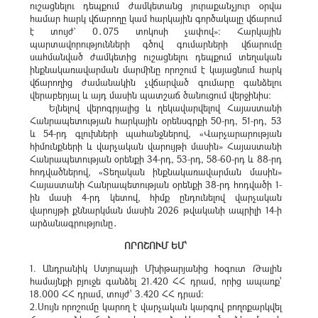
ուշացնելու դեպքում ժամկետանց յուրաքանչյուր օրվա
համար հարկ վճարողը կամ հարկային գործակալը վճարում
է տույժ` 0․075 տոկոսի չափով»: Հարկային
պարտավորությունների գծով գումարների վճարումը
սահմանված ժամկետից ուշացնելու դեպքում տեղական
ինքնակառավարման մարմինը որոշում է կայացնում հարկ
վճարողից ժամանակին չվճարված գումարը գանձելու
վերաբերյալ և այդ մասին պատշաճ ծանուցում վերջինիս:
Ելնելով վերոգրյալից և ղեկավարվելով Հայաստանի
Հանրապետության հարկային օրենսգրքի 50-րդ, 51-րդ, 53
և 54-րդ գլուխների պահանջներով, «Վարչարարության
հիմունքների և վարչական վարույթի մասին» Հայաստանի
Հանրապետության օրենքի 34-րդ, 53-րդ, 58-60-րդ և 88-րդ
հոդվածներով, «Տեղական ինքնակառավարման մասին»
Հայաստանի Հանրապետության օրենքի 38-րդ հոդվածի 1-
ին մասի 4-րդ կետով, հիմք ընդունելով վարչական
վարույթի քննարկման մասին 2026 թվականի ապրիլի 14-ի
արձանագրությունը․
ՈՐՈՇՈՒՄ ԵՄ՝
1. Անդրանիկ Ստյոպայի Մխիթարյանից հօգուտ Թալին
համայնքի բյուջե գանձել 21.420 ՀՀ դրամ, որից ապառք՝
18.000 ՀՀ դրամ, տույժ՝ 3.420 ՀՀ դրամ:
2.Սույն որոշումը կարող է վարչական կարգով բողոքարկվել