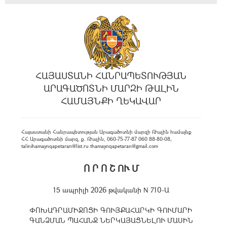
ՀԱՅԱՍՏԱՆԻ ՀԱՆՐԱՊԵՏՈՒԹՅԱՆ
ԱՐԱԳԱԾՈՏՆԻ ՄԱՐԶԻ ԹԱԼԻՆ
ՀԱՄԱՅՆՔԻ ՂԵԿԱՎԱՐ
Հայաստանի Հանրապետության Արագածոտնի մարզի Թալին համայնք
ՀՀ Արագածոտնի մարզ, ք. Թալին, 060-75-77-87 060 88-80-08,
talinihamaynqapetaran@list.ru thamaynqapetaran@gmail.com
Ո Ր Ո Շ ՈՒ Մ
15 ապրիլի 2026 թվականի N 710-Ա
ՓՈԽԱԴՐԱՄԻՋՈՑԻ ԳՈՒՅՔԱՀԱՐԿԻ ԳՈՒՄԱՐԻ
ԳԱՆՁՄԱՆ ՊԱՀԱՆՋ ՆԵՐԿԱՅԱՑՆԵԼՈՒ ՄԱՍԻՆ