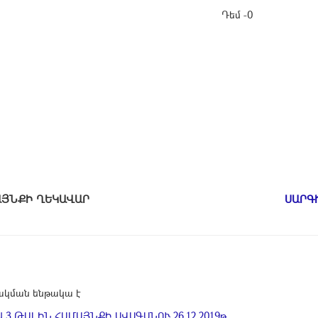
Դեմ -0
ԱՄԱՅՆՔԻ ՂԵԿԱՎԱՐ
ՍԱՐԳ
կման ենթակա է
 3 ԹԱԼԻՆ ՀԱՄԱՅՆՔԻ ԱՎԱԳԱՆՈՒ 26.12.2019թ....