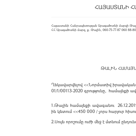
ՀԱՅԱՍՏԱՆԻ Հ
Հայաստանի Հանրապետության Արագածոտնի մարզի Թալ
ՀՀ Արագածոտնի մարզ, ք. Թալին, 060-75-77-87 060 88-80-08
ԹԱԼԻՆ ՀԱՄԱՅՆՔ
Ղեկավարվելով <<
Նորմատիվ
իրավակա
01/1/00113-2020 գրությունը,
համայնքի
ա
1.Թալին համայնքի ավագանու 26.12.201
ին
կետում
<<450
000 /
չորս
հարյուր
հիսո
2.Սույն որոշումը ուժի մեջ է մտնում ընդ