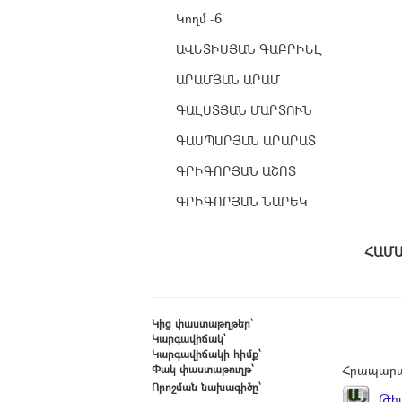
Կողմ -6
ԱՎԵՏԻՍՅԱՆ ԳԱԲՐԻԵԼ
ԱՐԱՄՅԱՆ ԱՐԱՄ
ԳԱԼՍՏՅԱՆ ՄԱՐՏՈՒՆ
ԳԱՍՊԱՐՅԱՆ ԱՐԱՐԱՏ
ԳՐԻԳՈՐՅԱՆ ԱՇՈՏ
ԳՐԻԳՈՐՅԱՆ ՆԱՐԵԿ
Հ
Կից փաստաթղթեր՝
Կարգավիճակ՝
Կարգավիճակի հիմք՝
Փակ փաստաթուղթ՝
Հրապարա
Որոշման նախագիծը՝
Թիվ