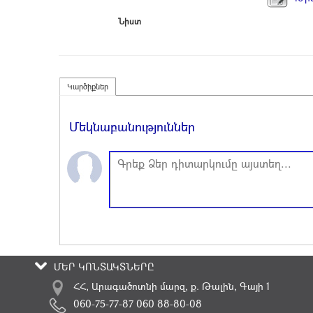
Նիստ
Կարծիքներ
Մեկնաբանություններ
ՄԵՐ ԿՈՆՏԱԿՏՆԵՐԸ
ՀՀ, Արագածոտնի մարզ, ք. Թալին, Գայի 1
060-75-77-87 060 88-80-08