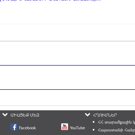
ՄԻԱՑԵՔ ՄԵԶ
ՀՂՈՒՄՆԵՐ
ՀՀ տարածքային 
Facebook
YouTube
Հայաստանի Հանր