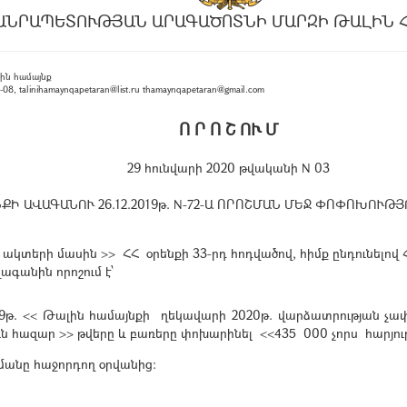
ԱՆՐԱՊԵՏՈՒԹՅԱՆ ԱՐԱԳԱԾՈՏՆԻ ՄԱՐԶԻ ԹԱԼԻՆ 
ին համայնք
, talinihamaynqapetaran@list.ru thamaynqapetaran@gmail.com
Ո Ր Ո Շ ՈՒ Մ
29 հունվարի 2020 թվականի N 03
Ի ԱՎԱԳԱՆՈՒ 26.12.2019թ. N-72-Ա ՈՐՈՇՄԱՆ ՄԵՋ ՓՈՓՈԽՈՒԹ
ն
ակտերի
մասին
>>
ՀՀ
օրենքի
33-
րդ
հոդվածով
,
հիմք
ընդունելով
վագանին
որոշում
է
՝
9թ. <<
Թալին
համայնքի
ղեկավարի
2020
թ
. վարձատրության չա
ւն
հազար
>> թվերը և բառերը փոխարինել <<435 000
չորս
հարյո
ունմանը հաջորդող օրվանից
: