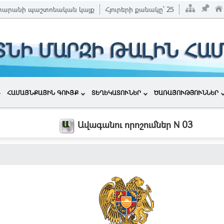
տարանի պաշտոնական կայք
Հյուրերի քանակը՝
25
ՏՆԻ ՄԱՐԶԻ ԹԱԼԻՆ ՀԱ
ՀԱՄԱՅՆՔԱՅԻՆ ԳՈՒՅՔ
ՏԵՂԵԿԱՏՈՒՆԵՐ
ԾԱՌԱՅՈՒԹՅՈՒՆՆԵՐ
Ավագանու որոշումներ N 03