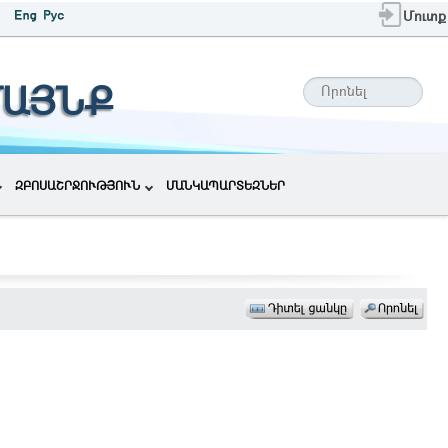
Մուտք
ՄԱՅՆՔ
ԶԲՈՍԱՇՐՋՈՒԹՅՈՒՆ
ՄԱՆԿԱՊԱՐՏԵԶՆԵՐ