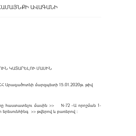
ՀԱՄԱՅՆՔԻ ԱՎԱԳԱՆԻ
ՅՈՒՆ ԿԱՏԱՐԵԼՈՒ ՄԱՍԻՆ
ՀՀ
Արագածոտնի
մարզպետի
15.01.2020թ. թիվ
փը հաստատելու մասին >> N-72 –
Ա
որոշման
1-
ւր
երեսունհինգ
>> թվերով և բառերով
: