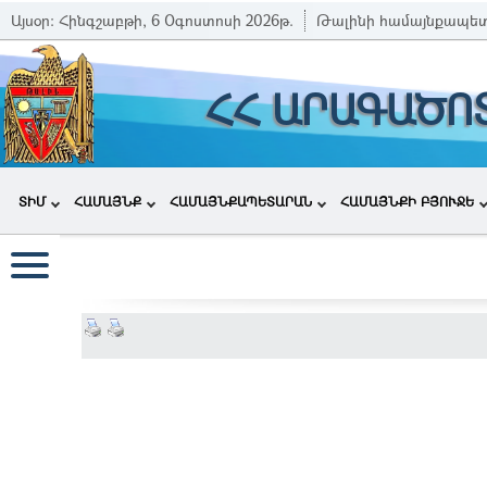
Այսօր:
Հինգշաբթի, 6 Օգոստոսի 2026թ.
Թալինի համայնքապե
ՀՀ ԱՐԱԳԱԾՈ
ՏԻՄ
ՀԱՄԱՅՆՔ
ՀԱՄԱՅՆՔԱՊԵՏԱՐԱՆ
ՀԱՄԱՅՆՔԻ ԲՅՈՒՋԵ