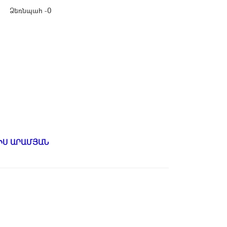
Ձեռնպահ -0
ԻՍ ԱՐԱՄՅԱՆ