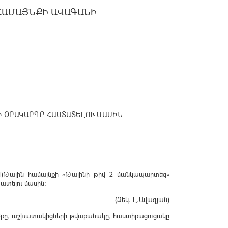
ՀԱՄԱՅՆՔԻ ԱՎԱԳԱՆԻ
Ի ՕՐԱԿԱՐԳԸ ՀԱՍՏԱՏԵԼՈՒ ՄԱՍԻՆ
1)Թալին համայնքի «Թալինի թիվ 2 մանկապարտեզ»
ատելու մասին:
(Զեկ. Լ.Ավագյան)
ածքը, աշխատակիցների թվաքանակը, հաստիքացուցակը