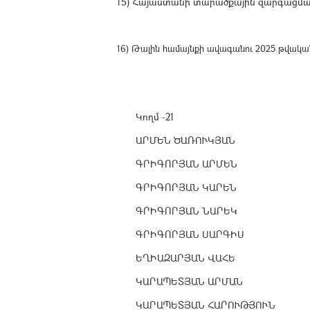
15) Հայաստանի տարածքային զարգացման 
16) Թալին համայնքի ավագանու 2025 թվակա
Կողմ -21
ԱՐՄԵՆ ԾԱՌՈՒԿՅԱՆ
ԳՐԻԳՈՐՅԱՆ ԱՐՄԵՆ
ԳՐԻԳՈՐՅԱՆ ԿԱՐԵՆ
ԳՐԻԳՈՐՅԱՆ ՆԱՐԵԿ
ԳՐԻԳՈՐՅԱՆ ՍԱՐԳԻՍ
ԵՂԻԱԶԱՐՅԱՆ ՎԱՀԵ
ԿԱՐԱՊԵՏՅԱՆ ԱՐՄԱՆ
ԿԱՐԱՊԵՏՅԱՆ ՀԱՐՈՒԹՅՈՒՆ