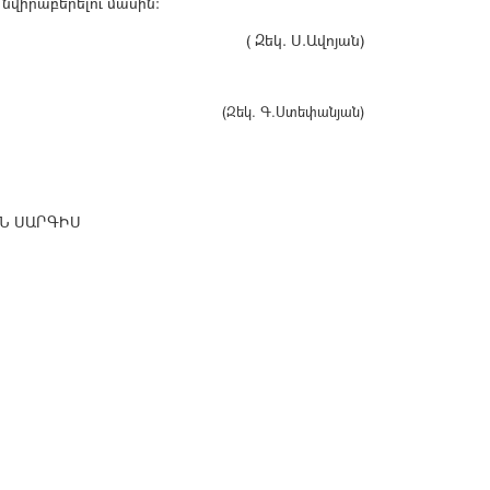
նվիրաբերելու մասին։
( Զեկ. Ս.Ավոյան)
(Զեկ. Գ.Ստեփանյան)
Ն ՍԱՐԳԻՍ