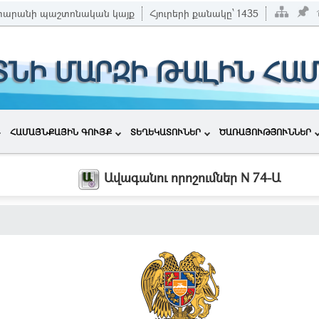
տարանի պաշտոնական կայք
Հյուրերի քանակը՝
1435
ՏՆԻ ՄԱՐԶԻ ԹԱԼԻՆ ՀԱ
ՀԱՄԱՅՆՔԱՅԻՆ ԳՈՒՅՔ
ՏԵՂԵԿԱՏՈՒՆԵՐ
ԾԱՌԱՅՈՒԹՅՈՒՆՆԵՐ
Ավագանու որոշումներ N 74-Ա