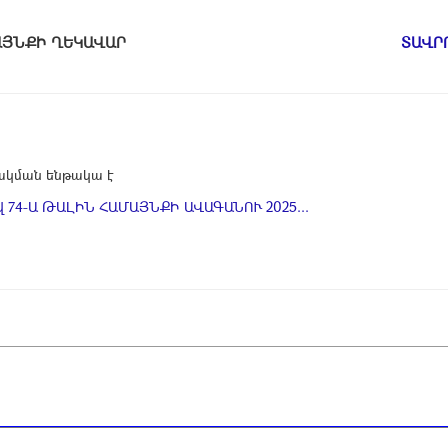
ԱՄԱՅՆՔԻ ՂԵԿԱՎԱՐ
ՏԱՎՐ
կման ենթակա է
 74-Ա ԹԱԼԻՆ ՀԱՄԱՅՆՔԻ ԱՎԱԳԱՆՈՒ 2025...