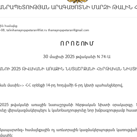
ԱՆՐԱՊԵՏՈՒԹՅԱՆ ԱՐԱԳԱԾՈՏՆԻ ՄԱՐԶԻ ԹԱԼԻՆ 
ին համայնք
, talinihamaynqapetaran@list.ru thamaynqapetaran@gmail.com
Ո Ր Ո Շ ՈՒ Մ
30 մայիսի 2025 թվականի N 74-Ա
ՆՈՒ 2025 ԹՎԱԿԱՆԻ ԱՌԱՋԻՆ ՆՍՏԱՇՐՋԱՆԻ ՀԵՐԹԱԿԱՆ ՆԻՍՏ
 մասին>> ՀՀ օրենքի 14-րդ հոդվածի 6-րդ կետի պահանջներով,
2025 թվականի առաջին նստաշրջանի հերթական նիստի օրակարգը. 
ւնը վերակազմակերպելու և կանոնադրությունը նոր խմբագրությամբ հաստ
մանկապարտեզ» համայնքային ոչ առևտրային կազմակերպության կառուցվ
մասին։