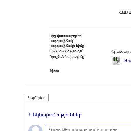
Հ
Կից փաստաթղթեր՝
Կարգավիճակ՝
Կարգավիճակի հիմք՝
Փակ փաստաթուղթ՝
Հրապարա
Որոշման նախագիծը՝
Թիվ
Նիստ
Կարծիքներ
Մեկնաբանություններ