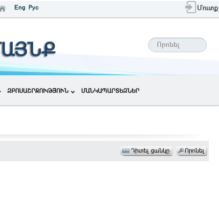
Մուտք
ՄԱՅՆՔ
ԶԲՈՍԱՇՐՋՈՒԹՅՈՒՆ
ՄԱՆԿԱՊԱՐՏԵԶՆԵՐ