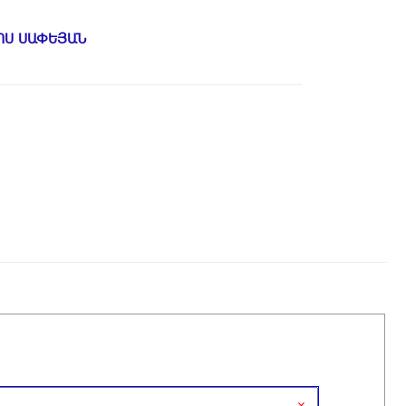
ՈՍ ՍԱՓԵՅԱՆ
×