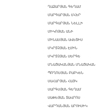
ՂԱԶԱՐՅԱՆ ԳԵՂԱՄ
ՄԱՐԳԱՐՅԱՆ ՄՀԵՐ
ՄԱՐԳԱՐՅԱՆ ՆԵԼԼԻ
ՄԻԿՈՅԱՆ ԱՆԻ
ՄԻՆԱՍՅԱՆ ԱՎԵՏԻՍ
ՄԿՐՏՉՅԱՆ ԷՄԻՆ
ՄԿՐՏՉՅԱՆ ՍԵՐԳԵ
ՄՆԱՑԱԿԱՆՅԱՆ ՄՆԱՑԱԿԱՆ
ՊՈՂՈՍՅԱՆ ԲԱԲԿԵՆ
ՍԱՀԱՐՅԱՆ ՀԱՅԿ
ՍԱՐԳՍՅԱՆ ԳԵՂԱՄ
ՍԱՓԵՅԱՆ ՏԱՎՐՈՍ
ՎԱՐԴԱՆՅԱՆ ԱՐՈՒՍԻԿ