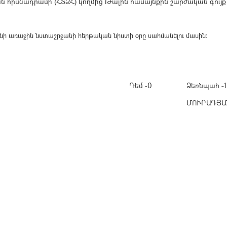
հիմնադրամի (ՀՏԶՀ) կողմից Թալին համայնքին շարժական գույք 
նի առաջին նստաշրջանի հերթական նիստի օրը սահմանելու մասին։
Դեմ -0
Ձեռնպահ -1
ՄՈՒՐԱԴՅԱ