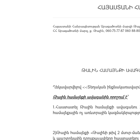
ՀԱՅԱՍՏԱՆԻ Հ
Հայաստանի Հանրապետության Արագածոտնի մարզի Թալ
ՀՀ Արագածոտնի մարզ, ք. Թալին, 060-75-77-87 060 88-80-08
ԹԱԼԻՆ ՀԱՄԱՅՆՔԻ ԱՎԱԳԱ
Ղեկավարվելով <<Տեղական ինքնակառավարման
Թալին համայնքի ավագանին որոշում է՝
1.Հաստատել Թալին համայնքի ավագանու 
համայնքային ոչ առևտրային կազմակերպությո
2)Թալին համայնքի «Թալինի թիվ 2 մսուր-
և պաշտոնային դրույքաչափերը հաստատելու 