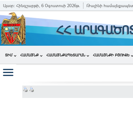
Այսօր:
Հինգշաբթի, 6 Օգոստոսի 2026թ.
Թալինի համայնքապե
ՀՀ ԱՐԱԳԱԾՈ
ՏԻՄ
ՀԱՄԱՅՆՔ
ՀԱՄԱՅՆՔԱՊԵՏԱՐԱՆ
ՀԱՄԱՅՆՔԻ ԲՅՈՒՋԵ