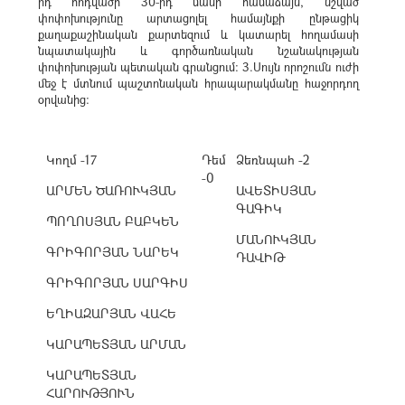
րդ հոդվածի 30-րդ մասի համաձայն, նշված
փոփոխությունը արտացոլել համայնքի ընթացիկ
քաղաքաշինական քարտեզում և կատարել հողամասի
նպատակային և գործառնական նշանակության
փոփոխության պետական գրանցում: 3.Սույն որոշումն ուժի
մեջ է մտնում պաշտոնական հրապարակմանը հաջորդող
օրվանից:
Կողմ -17
Դեմ
Ձեռնպահ -2
-0
ԱՐՄԵՆ ԾԱՌՈՒԿՅԱՆ
ԱՎԵՏԻՍՅԱՆ
ԳԱԳԻԿ
ՊՈՂՈՍՅԱՆ ԲԱԲԿԵՆ
ՄԱՆՈՒԿՅԱՆ
ԳՐԻԳՈՐՅԱՆ ՆԱՐԵԿ
ԴԱՎԻԹ
ԳՐԻԳՈՐՅԱՆ ՍԱՐԳԻՍ
ԵՂԻԱԶԱՐՅԱՆ ՎԱՀԵ
ԿԱՐԱՊԵՏՅԱՆ ԱՐՄԱՆ
ԿԱՐԱՊԵՏՅԱՆ
ՀԱՐՈՒԹՅՈՒՆ