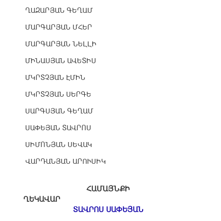
ՂԱԶԱՐՅԱՆ ԳԵՂԱՄ
ՄԱՐԳԱՐՅԱՆ ՄՀԵՐ
ՄԱՐԳԱՐՅԱՆ ՆԵԼԼԻ
ՄԻՆԱՍՅԱՆ ԱՎԵՏԻՍ
ՄԿՐՏՉՅԱՆ ԷՄԻՆ
ՄԿՐՏՉՅԱՆ ՍԵՐԳԵ
ՍԱՐԳՍՅԱՆ ԳԵՂԱՄ
ՍԱՓԵՅԱՆ ՏԱՎՐՈՍ
ՍԻՄՈՆՅԱՆ ՍԵՎԱԿ
ՎԱՐԴԱՆՅԱՆ ԱՐՈՒՍԻԿ
ՀԱՄԱՅՆՔԻ
ՂԵԿԱՎԱՐ
ՏԱՎՐՈՍ ՍԱՓԵՅԱՆ