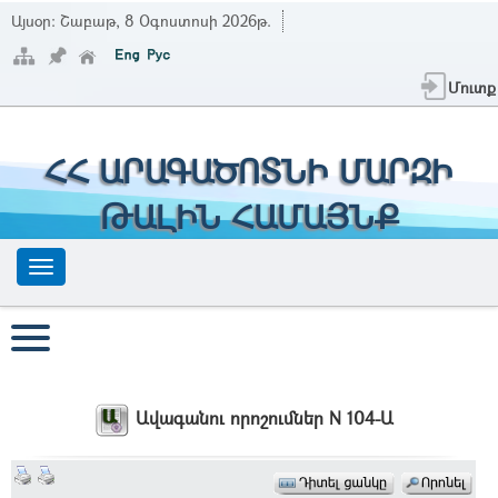
Այսօր:
Շաբաթ, 8 Օգոստոսի 2026թ.
Մուտք
ՀՀ ԱՐԱԳԱԾՈՏՆԻ ՄԱՐԶԻ
ԹԱԼԻՆ ՀԱՄԱՅՆՔ
Ավագանու որոշումներ N 104-Ա