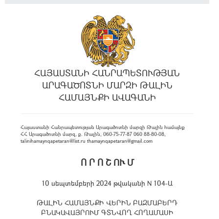
ՀԱՅԱՍՏԱՆԻ ՀԱՆՐԱՊԵՏՈՒԹՅԱՆ
ԱՐԱԳԱԾՈՏՆԻ ՄԱՐԶԻ ԹԱԼԻՆ
ՀԱՄԱՅՆՔԻ ԱՎԱԳԱՆԻ
Հայաստանի Հանրապետության Արագածոտնի մարզի Թալին համայնք
ՀՀ Արագածոտնի մարզ, ք. Թալին, 060-75-77-87 060 88-80-08,
talinihamaynqapetaran@list.ru thamaynqapetaran@gmail.com
Ո Ր Ո Շ ՈՒ Մ
10 սեպտեմբերի 2024 թվականի N 104-Ա
ԹԱԼԻՆ ՀԱՄԱՅՆՔԻ ՎԵՐԻՆ ԲԱԶՄԱԲԵՐԴ
ԲՆԱԿԱՎԱՅՐՈՒՄ ԳՏՆՎՈՂ ՀՈՂԱՄԱՍԻ