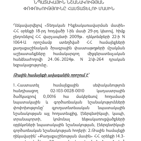
ՆՊԱՏԱԿԱՅԻՆ ՆՇԱՆԱԿՈՒԹՅԱՆ
ՓՈՓՈԽՈՒԹՅՈՒՆԸ ՀԱՍՏԱՏԵԼՈՒ ՄԱՍԻՆ
Ղեկավարվելով «Տեղական Ինքնակառավարման մասին»
ՀՀ օրենքի 18-րդ հոդվածի 1-ին մասի 29-րդ կետով, հիմք
ընդունելով ՀՀ վարչապետի 2009թ․ դեկտեմբերի 22-ի N
1064-Ա որոշմամբ ստեղծված ՀՀ համայնքների
քաղաքաշինական ծրագրային փաստաթղթերի մշակման
աշխատանքները համակարգող միջգերատեսչական
հանձնաժողովի 24․06․2024թ. N 2/փ-264 դրական
եզրակացությունը․
Թալին համայնքի ավագանին որոշում է՝
1․Հաստատել համայնքային սեփականություն
հանդիսացող 02-103-0028-0010 կադաստրային
ծածկագրով 0,0016 հա մակերեսով հողամասի
նպատակային և գործառնական նշանակությունների
փոփոխությունը՝ գյուղատնտեսական նպատակային
նշանակության այլ հողատեսքից, էներգետիկայի, կապի,
տրանսպորտի, կոմունալ ենթակառուցվածքների
օբյեկտների նպատակային նշանակության, էներգետիկայի
գործառնական նշանակության հողերի: 2.Թալին համայնքի
ղեկավարին՝ «Քաղաքաշինության մասին» ՀՀ օրենքի 14.3-