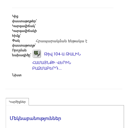
Կից
փաստաթղթեր՝
Կարգավիճակ՝
Կարգավիճակի
հիմք՝
Փակ
Հրապարակման ենթակա է
փաստաթուղթ՝
Որոշման
Թիվ 104-Ա ԹԱԼԻՆ
նախագիծը՝
ՀԱՄԱՅՆՔԻ ՎԵՐԻՆ
ԲԱԶՄԱԲԵՐԴ...
Նիստ
Կարծիքներ
Մեկնաբանություններ