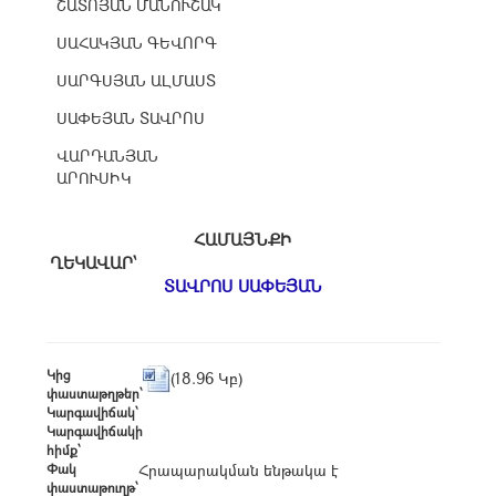
ՇԱՏՈՅԱՆ ՄԱՆՈՒՇԱԿ
ՍԱՀԱԿՅԱՆ ԳԵՎՈՐԳ
ՍԱՐԳՍՅԱՆ ԱԼՄԱՍՏ
ՍԱՓԵՅԱՆ ՏԱՎՐՈՍ
ՎԱՐԴԱՆՅԱՆ
ԱՐՈՒՍԻԿ
ՀԱՄԱՅՆՔԻ
ՂԵԿԱՎԱՐ՝
ՏԱՎՐՈՍ ՍԱՓԵՅԱՆ
Կից
(18.96 Կբ)
փաստաթղթեր՝
Կարգավիճակ՝
Կարգավիճակի
հիմք՝
Փակ
Հրապարակման ենթակա է
փաստաթուղթ՝