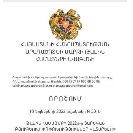
ՀԱՅԱՍՏԱՆԻ ՀԱՆՐԱՊԵՏՈՒԹՅԱՆ
ԱՐԱԳԱԾՈՏՆԻ ՄԱՐԶԻ ԹԱԼԻՆ
ՀԱՄԱՅՆՔԻ ԱՎԱԳԱՆԻ
Հայաստանի Հանրապետության Արագածոտնի մարզի Թալին համայնք
ՀՀ Արագածոտնի մարզ, ք. Թալին, 060-75-77-87 060 88-80-08,
talinihamaynqapetaran@list.ru thamaynqapetaran@gmail.com
Ո Ր Ո Շ ՈՒ Մ
18 նոյեմբերի 2022 թվականի N 33-Ն
ԹԱԼԻՆ ՀԱՄԱՅՆՔԻ 2022թ-ի ՏԱՐԵԿԱՆ
ԲՅՈՒՋԵՈՒՄ ՓՈՓՈԽՈՒԹՅՈՒՆՆԵՐ ԿԱՏԱՐԵԼՈՒ