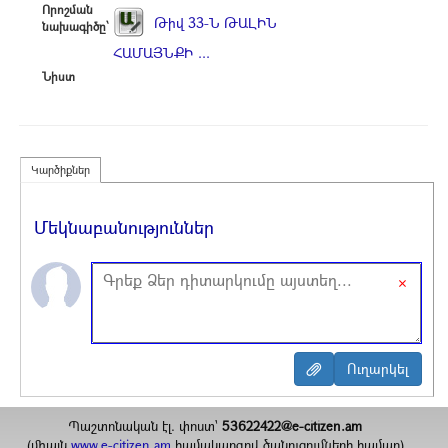
Որոշման
Թիվ 33-Ն ԹԱԼԻՆ
նախագիծը՝
ՀԱՄԱՅՆՔԻ ...
Նիստ
Կարծիքներ
Մեկնաբանություններ
×
Պաշտոնական էլ. փոստ`
53622422@e-citizen.am
(միայն
www.e-citizen.am
համակարգով ծանուցումների համար)