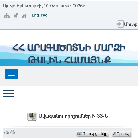
Այսօր:
Երկուշաբթի, 10 Օգոստոսի 2026թ.
Մուտք
ՀՀ ԱՐԱԳԱԾՈՏՆԻ ՄԱՐԶԻ
ԹԱԼԻՆ ՀԱՄԱՅՆՔ
Ավագանու որոշումներ N 33-Ն