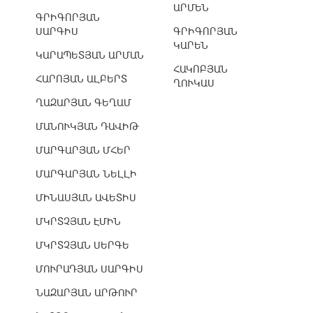
ԱՐՄԵՆ
ԳՐԻԳՈՐՅԱՆ
ՍԱՐԳԻՍ
ԳՐԻԳՈՐՅԱՆ
ԿԱՐԵՆ
ԿԱՐԱՊԵՏՅԱՆ ԱՐՄԱՆ
ՀԱԿՈԲՅԱՆ
ՀԱՐՈՅԱՆ ԱԼԲԵՐՏ
ՂՈՒԿԱՍ
ՂԱԶԱՐՅԱՆ ԳԵՂԱՄ
ՄԱՆՈՒԿՅԱՆ ԴԱՎԻԹ
ՄԱՐԳԱՐՅԱՆ ՄՀԵՐ
ՄԱՐԳԱՐՅԱՆ ՆԵԼԼԻ
ՄԻՆԱՍՅԱՆ ԱՎԵՏԻՍ
ՄԿՐՏՉՅԱՆ ԷՄԻՆ
ՄԿՐՏՉՅԱՆ ՍԵՐԳԵ
ՄՈՒՐԱԴՅԱՆ ՍԱՐԳԻՍ
ՆԱԶԱՐՅԱՆ ԱՐԹՈՒՐ