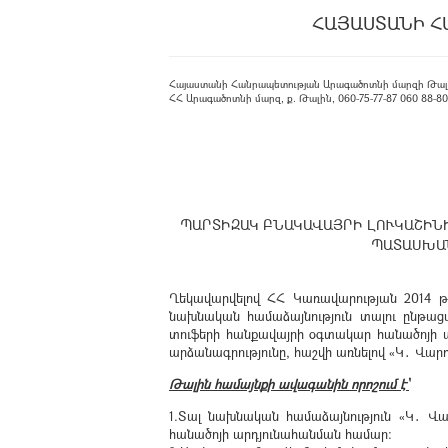
ՀԱՅԱՍՏԱՆԻ Հ
Հայաստանի Հանրապետության Արագածոտնի մարզի Թալ
ՀՀ Արագածոտնի մարզ, ք. Թալին, 060-75-77-87 060 88-80-08
ՊԱՐՏԻԶԱԿ ԲՆԱԿԱՎԱՅՐԻ ԼՈՒԿԱՇԻՆ
ՊԱՏԱՍԽԱՆ
Ղեկավարվելով ՀՀ Կառավարության 2014 թ
նախնական համաձայնություն տալու ընթացա
տուֆերի հանքավայրի օգտակար հանածոյի 
արձանագրությունը, հաշվի առնելով «Կ․ Վար
Թալին համայնքի ավագանին որոշում է՝
1.Տալ նախնական համաձայնություն «Կ․ Վ
հանածոյի արդյունահանման համար: