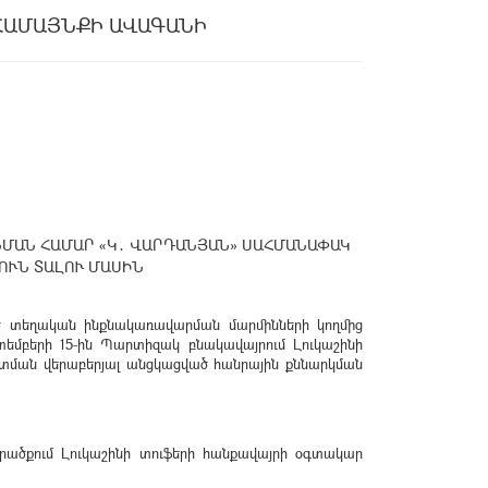
ՀԱՄԱՅՆՔԻ ԱՎԱԳԱՆԻ
ՄԱՆ ՀԱՄԱՐ «Կ․ ՎԱՐԴԱՆՅԱՆ» ՍԱՀՄԱՆԱՓԱԿ
ՒՆ ՏԱԼՈՒ ՄԱՍԻՆ
ած տեղական ինքնակառավարման մարմինների կողմից
տեմբերի 15-ին Պարտիզակ բնակավայրում Լուկաշինի
տման վերաբերյալ անցկացված հանրային քննարկման
րածքում Լուկաշինի տուֆերի հանքավայրի օգտակար