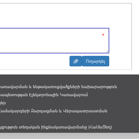
×
կառավարման և ենթակառուցվածքների նախարարություն
ապետության Էլեկտրոնային Կառավարում
քեր
Համակարգերի Զարգացման և Վերապատրաստման
կցություն տեղական ինքնակառավարմանը (ՀաՄաՏեղ)