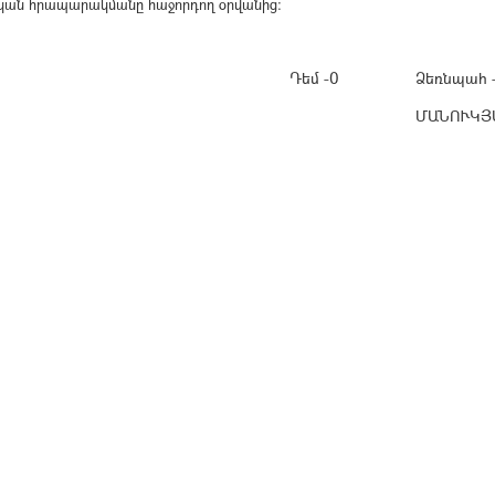
ոնական հրապարակմանը հաջորդող օրվանից։
Դեմ -0
Ձեռնպահ -
ՄԱՆՈՒԿՅ