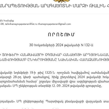
ԱՆՐԱՊԵՏՈՒԹՅԱՆ ԱՐԱԳԱԾՈՏՆԻ ՄԱՐԶԻ ԹԱԼԻՆ 
ին համայնք
, talinihamaynqapetaran@list.ru thamaynqapetaran@gmail.com
Ո Ր Ո Շ ՈՒ Մ
30 հոկտեմբերի 2024 թվականի N 132-Ա
Ի ՏՈՒՖԵՐԻ ՀԱՆՔԱՎԱՅՐԻ ՕԳՏԱԿԱՐ ՀԱՆԱԾՈՅԻ ԱՐԴՅՈՒՆԱՀԱՆ
ԱՏՎՈՒԹՅԱՄԲ ԸՆԿԵՐՈՒԹՅԱՆԸ ՆԱԽՆԱԿԱՆ ՀԱՄԱՁԱՅՆՈՒԹՅՈ
վականի նոյեմբերի 19-ի թիվ 1325-Ն որոշման հավելվածով սահմանվ
կարգի 28-րդ կետի պահանջով, հիմք ընդունելով 2024 թվականի հոկ
արդյունահանման համար՝ շրջակա միջավայրի վրա ազդեցության գնահա
դանյան» ՍՊ ընկերության տնօրենի 12․09․2024 թվականի գրությունը,
արդանյան» ՍՊ ընկերությանը Պարտիզակ բնակավայրի վարչական տա