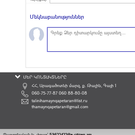
Մեկնաբանություններ
ՄԵՐ ԿՈՆՏԱԿՏՆԵՐԸ
ՀՀ, Արագածոտնի մարզ, ք. Թալին, Գայի 1
060-75-77-87 060 88-80-08
talinihamaynqapetaran@list.ru
thamaynqapetaran@gmail.com
Պաշտոնական էլ. փոստ`
53622422@e-citizen.am