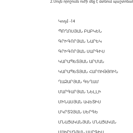
2.Սույն որոշումն ուժի մեջ է մտնում պաշտ
Կողմ -14
ՊՈՂՈՍՅԱՆ ԲԱԲԿԵՆ
ԳՐԻԳՈՐՅԱՆ ՆԱՐԵԿ
ԳՐԻԳՈՐՅԱՆ ՍԱՐԳԻՍ
ԿԱՐԱՊԵՏՅԱՆ ԱՐՄԱՆ
ԿԱՐԱՊԵՏՅԱՆ ՀԱՐՈՒԹՅՈՒՆ
ՂԱԶԱՐՅԱՆ ԳԵՂԱՄ
ՄԱՐԳԱՐՅԱՆ ՆԵԼԼԻ
ՄԻՆԱՍՅԱՆ ԱՎԵՏԻՍ
ՄԿՐՏՉՅԱՆ ՍԵՐԳԵ
ՄՆԱՑԱԿԱՆՅԱՆ ՄՆԱՑԱԿԱՆ
ՄՈՒՐԱԴՅԱՆ ՍԱՐԳԻՍ