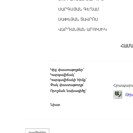
ՍԱՐԳՍՅԱՆ ԳԵՂԱՄ
ՍԱՓԵՅԱՆ ՏԱՎՐՈՍ
ՎԱՐԴԱՆՅԱՆ ԱՐՈՒՍԻԿ
Հ
Կից փաստաթղթեր՝
Կարգավիճակ՝
Կարգավիճակի հիմք՝
Փակ փաստաթուղթ՝
Հրապարա
Որոշման նախագիծը՝
Թիվ
Նիստ
Կարծիքներ