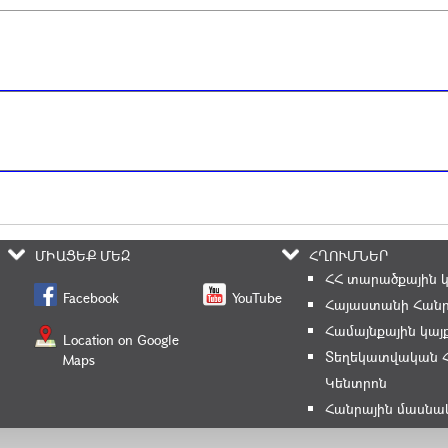
ՄԻԱՑԵՔ ՄԵԶ
ՀՂՈՒՄՆԵՐ
ՀՀ տարածքային 
Facebook
YouTube
Հայաստանի Հանր
Համայնքային կայ
Location on Google
Տեղեկատվական 
Maps
Կենտրոն
Հանրային մասնա