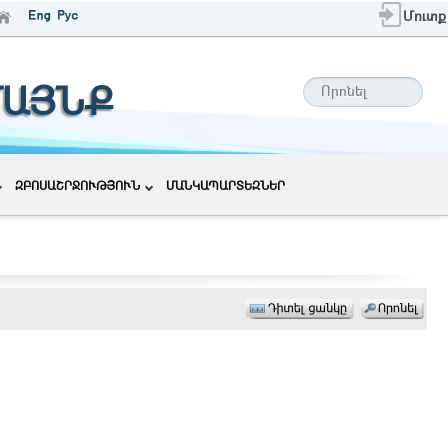
Մուտք
ՄԱՅՆՔ
ԶԲՈՍԱՇՐՋՈՒԹՅՈՒՆ
ՄԱՆԿԱՊԱՐՏԵԶՆԵՐ