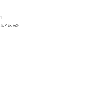
1
ԱՆ ԴԱՎԻԹ