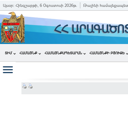
Այսօր:
Հինգշաբթի, 6 Օգոստոսի 2026թ.
Թալինի համայնքապե
ՀՀ ԱՐԱԳԱԾՈ
ՏԻՄ
ՀԱՄԱՅՆՔ
ՀԱՄԱՅՆՔԱՊԵՏԱՐԱՆ
ՀԱՄԱՅՆՔԻ ԲՅՈՒՋԵ