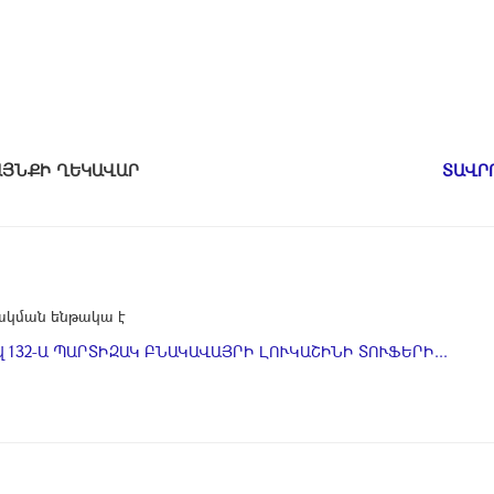
ԱՄԱՅՆՔԻ ՂԵԿԱՎԱՐ
ՏԱՎՐ
կման ենթակա է
 132-Ա ՊԱՐՏԻԶԱԿ ԲՆԱԿԱՎԱՅՐԻ ԼՈՒԿԱՇԻՆԻ ՏՈՒՖԵՐԻ...