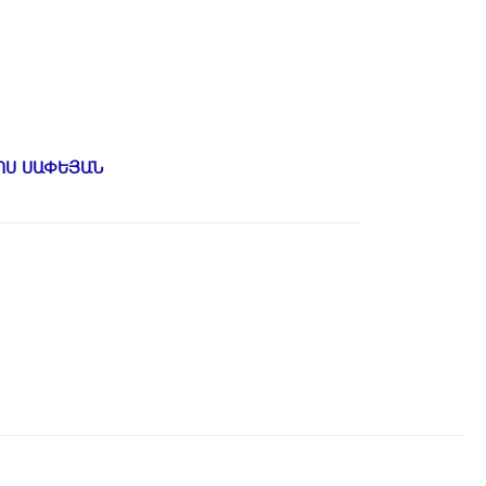
ՈՍ ՍԱՓԵՅԱՆ