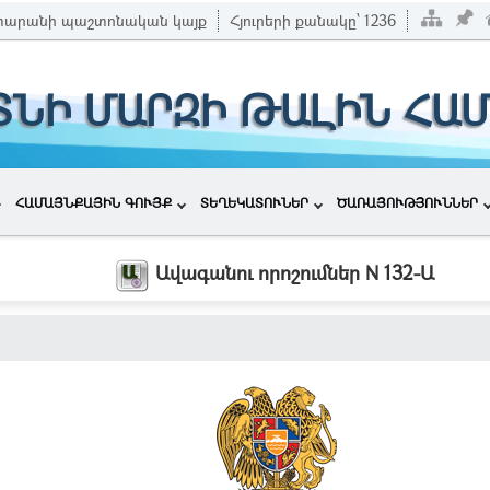
տարանի պաշտոնական կայք
Հյուրերի քանակը՝
1236
ՏՆԻ ՄԱՐԶԻ ԹԱԼԻՆ ՀԱ
ՀԱՄԱՅՆՔԱՅԻՆ ԳՈՒՅՔ
ՏԵՂԵԿԱՏՈՒՆԵՐ
ԾԱՌԱՅՈՒԹՅՈՒՆՆԵՐ
Ավագանու որոշումներ N 132-Ա