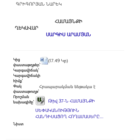
ԳՐԻԳՈՐՅԱՆ ՆԱՐԵԿ
ՀԱՄԱՅՆՔԻ
ՂԵԿԱՎԱՐ
ՍԱՐԳԻՍ ԱՐԱՄՅԱՆ
Կից
(17.49 Կբ)
փաստաթղթեր՝
Կարգավիճակ՝
Կարգավիճակի
հիմք՝
Փակ
Հրապարակման ենթակա է
փաստաթուղթ՝
Որոշման
Թիվ 37-Ն ՀԱՄԱՅՆՔԻ
նախագիծը՝
ՍԵՓԱԿԱՆՈՒԹՅՈՒՆ
ՀԱՆԴԻՍԱՑՈՂ ՀՈՂԱՄԱՍԵՐԸ...
Նիստ