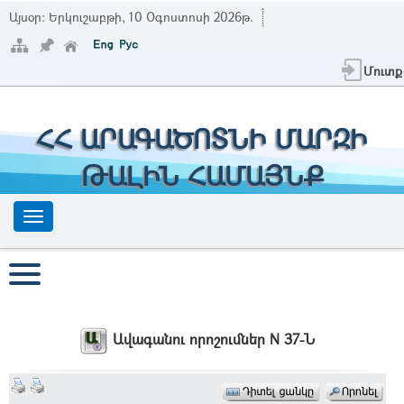
Այսօր:
Երկուշաբթի, 10 Օգոստոսի 2026թ.
Մուտք
ՀՀ ԱՐԱԳԱԾՈՏՆԻ ՄԱՐԶԻ
ԹԱԼԻՆ ՀԱՄԱՅՆՔ
Ավագանու որոշումներ N 37-Ն