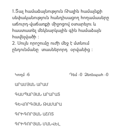
1.Տալ համաձայնություն Թալին համայնքի
սեփականություն հանդիսացող հողամասերը
աճուրդ-վաճառքի միջոցով օտարելու և
հաստատել մեկնարկային գին համաձայն
հավելվածի
:
2. Սույն որոշումը ուժի մեջ է մտնում
ընդունմանը տասներորդ օրվանից
:
Կողմ -6
Դեմ -0
Ձեռնպահ -0
ԱՐԱՄՅԱՆ ԱՐԱՄ
ԳԱՍՊԱՐՅԱՆ ԱՐԱՐԱՏ
ԳԵՎՈՐԳՅԱՆ ԹԱՄԱՐԱ
ԳՐԻԳՈՐՅԱՆ ԱՇՈՏ
ԳՐԻԳՈՐՅԱՆ ՄԱՆՎԵԼ