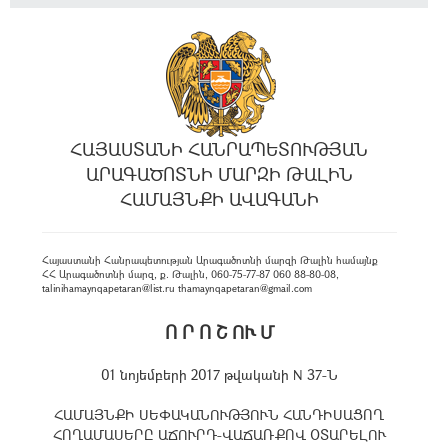
ՀԱՅԱՍՏԱՆԻ ՀԱՆՐԱՊԵՏՈՒԹՅԱՆ
ԱՐԱԳԱԾՈՏՆԻ ՄԱՐԶԻ ԹԱԼԻՆ
ՀԱՄԱՅՆՔԻ ԱՎԱԳԱՆԻ
Հայաստանի Հանրապետության Արագածոտնի մարզի Թալին համայնք
ՀՀ Արագածոտնի մարզ, ք. Թալին, 060-75-77-87 060 88-80-08,
talinihamaynqapetaran@list.ru thamaynqapetaran@gmail.com
Ո Ր Ո Շ ՈՒ Մ
01 նոյեմբերի 2017 թվականի N 37-Ն
ՀԱՄԱՅՆՔԻ ՍԵՓԱԿԱՆՈՒԹՅՈՒՆ ՀԱՆԴԻՍԱՑՈՂ
ՀՈՂԱՄԱՍԵՐԸ ԱՃՈՒՐԴ-ՎԱՃԱՌՔՈՎ ՕՏԱՐԵԼՈՒ