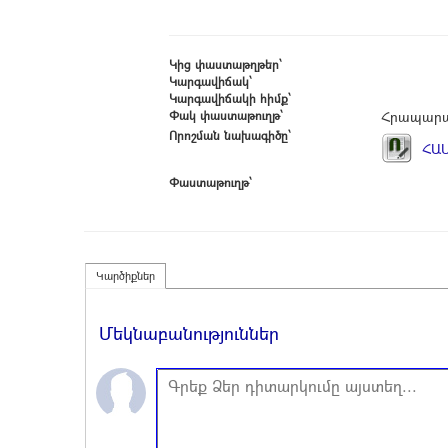
Կից փաստաթղթեր՝
Կարգավիճակ՝
Կարգավիճակի հիմք՝
Փակ փաստաթուղթ՝
Հրապարա
Որոշման նախագիծը՝
ՀԱՍ
Փաստաթուղթ՝
Կարծիքներ
Մեկնաբանություններ