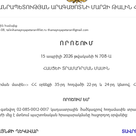
ԱՆՐԱՊԵՏՈՒԹՅԱՆ ԱՐԱԳԱԾՈՏՆԻ ՄԱՐԶԻ ԹԱԼԻՆ 
ին համայնք
, talinihamaynqapetaran@list.ru thamaynqapetaran@gmail.com
Ո Ր Ո Շ ՈՒ Մ
15 ապրիլի 2026 թվականի N 708-Ա
ՀԱՍՑԵԻ ՏՐԱՄԱԴՐՄԱՆ ՄԱՍԻՆ
ան մասին>> ՀՀ օրենքի 35-րդ հոդվածի 22-րդ և 24-րդ կետով, ՀՀ
ՈՐՈՇՈՒՄ ԵՄ՝
 գտնվող 02-085-0012-0017 կադաստրային ծածկագրով հողամասին տրամ
ն ուժի մեջ է մտնում պաշտոնական հրապարակմանը հաջորդող օրվանից:
ԱՄԱՅՆՔԻ ՂԵԿԱՎԱՐ
ՏԱՎՐ