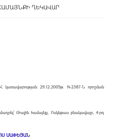
ՀԱՄԱՅՆՔԻ ՂԵԿԱՎԱՐ
 կառավարության 29.12.2005թ. N-2387-Ն որոշման
ադրել՝ Թալին համայնք, Ոսկեթաս բնակավայր, 4-րդ
ՈՍ ՍԱՓԵՅԱՆ