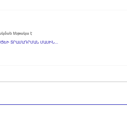
կման ենթակա է
ՑԵԻ ՏՐԱՄԱԴՐՄԱՆ ՄԱՍԻՆ...