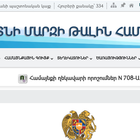
անի պաշտոնական կայք
Հյուրերի քանակը՝
334
ՏՆԻ ՄԱՐԶԻ ԹԱԼԻՆ ՀԱ
ՀԱՄԱՅՆՔԱՅԻՆ ԳՈՒՅՔ
ՏԵՂԵԿԱՏՈՒՆԵՐ
ԾԱՌԱՅՈՒԹՅՈՒՆՆԵՐ
Համայնքի ղեկավարի որոշումներ N 708-Ա