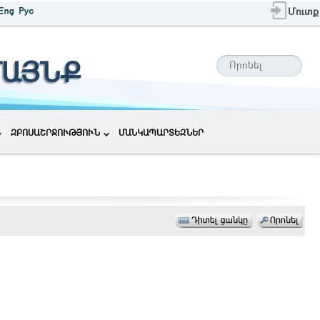
Մուտք
ՄԱՅՆՔ
ԶԲՈՍԱՇՐՋՈՒԹՅՈՒՆ
ՄԱՆԿԱՊԱՐՏԵԶՆԵՐ