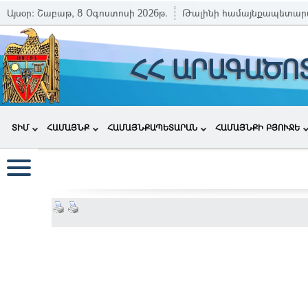
Այսօր:
Շաբաթ, 8 Օգոստոսի 2026թ.
Թալինի համայնքապետար
ՀՀ ԱՐԱԳԱԾՈ
ՏԻՄ
ՀԱՄԱՅՆՔ
ՀԱՄԱՅՆՔԱՊԵՏԱՐԱՆ
ՀԱՄԱՅՆՔԻ ԲՅՈՒՋԵ