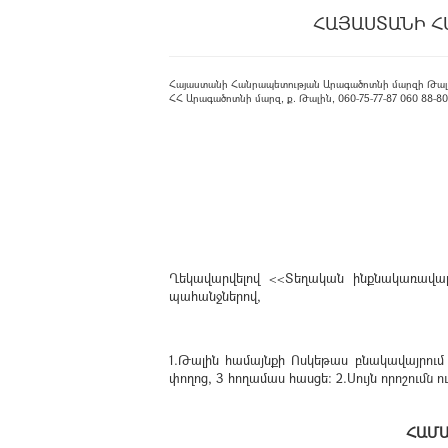
ՀԱՅԱՍՏԱՆԻ Հ
Հայաստանի Հանրապետության Արագածոտնի մարզի Թալ
ՀՀ Արագածոտնի մարզ, ք. Թալին, 060-75-77-87 060 88-80-08
Ղեկավարվելով <<Տեղական ինքնակառավարմ
պահանջներով,
1
.Թալին համայնքի Ոսկեթաս բնակավայրում
փողոց, 3 հողամաս հասցե։ 2.Սույն որոշում
Հ