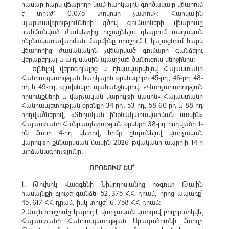
համար հարկ վճարողը կամ հարկային գործակալը վճարում
է տույժ` 0.075 տոկոսի չափով»: Հարկային
պարտավորությունների գծով գումարների վճարումը
սահմանված ժամկետից ուշացնելու դեպքում տեղական
ինքնակառավարման մարմինը որոշում է կայացնում հարկ
վճարողից ժամանակին չվճարված գումարը գանձելու
վերաբերյալ և այդ մասին պատշաճ ծանուցում վերջինիս:
Ելնելով վերոգրյալից և ղեկավարվելով Հայաստանի
Հանրապետության հարկային օրենսգրքի 45-րդ, 46-րդ 48-
րդ և 49-րդ, գլուխների պահանջներով, «Վարչարարության
հիմունքների և վարչական վարույթի մասին» Հայաստանի
Հանրապետության օրենքի 34-րդ, 53-րդ, 58-60-րդ և 88-րդ
հոդվածներով, «Տեղական ինքնակառավարման մասին»
Հայաստանի Հանրապետության օրենքի 38-րդ հոդվածի 1-
ին մասի 4-րդ կետով, հիմք ընդունելով վարչական
վարույթի քննարկման մասին 2026 թվականի ապրիլի 14-ի
արձանագրությունը․
ՈՐՈՇՈՒՄ ԵՄ՝
1. Թուխիկ Վազգենի Նիկողոսյանից հօգուտ Թալին
համայնքի բյուջե գանձել 52․375 ՀՀ դրամ, որից ապառք՝
45․617 ՀՀ դրամ, իսկ տույժ՝ 6․758 ՀՀ դրամ։
2.Սույն որոշումը կարող է վարչական կարգով բողոքարկվել
Հայաստանի Հանրապետության Արագածոտնի մարզի