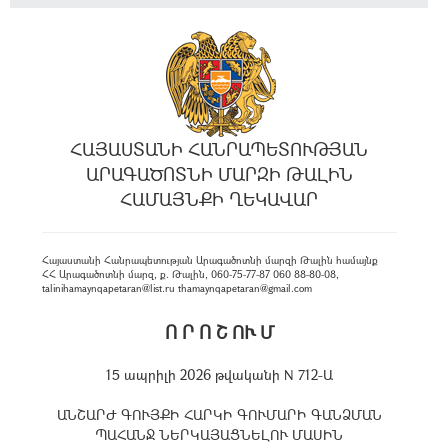
ՀԱՅԱՍՏԱՆԻ ՀԱՆՐԱՊԵՏՈՒԹՅԱՆ
ԱՐԱԳԱԾՈՏՆԻ ՄԱՐԶԻ ԹԱԼԻՆ
ՀԱՄԱՅՆՔԻ ՂԵԿԱՎԱՐ
Հայաստանի Հանրապետության Արագածոտնի մարզի Թալին համայնք
ՀՀ Արագածոտնի մարզ, ք. Թալին, 060-75-77-87 060 88-80-08,
talinihamaynqapetaran@list.ru thamaynqapetaran@gmail.com
Ո Ր Ո Շ ՈՒ Մ
15 ապրիլի 2026 թվականի N 712-Ա
ԱՆՇԱՐԺ ԳՈՒՅՔԻ ՀԱՐԿԻ ԳՈՒՄԱՐԻ ԳԱՆՁՄԱՆ
ՊԱՀԱՆՋ ՆԵՐԿԱՅԱՑՆԵԼՈՒ ՄԱՍԻՆ