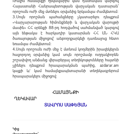
Թալին համայնքի ղեկավարին կամ դատական կարգով
Հայաստանի Հանրապետության վարչական դատարան՝
որոշումն ուժի մեջ մտնելու օրվանից երկամսյա ժամկետում։
3.Սույն որոշման պահանջները չկատարելու դեպքում
«Վարչարարության հիմունքների և վարչական վարույթի
մասին» ՀՀ օրենքի 88-րդ հոդվածով սահմանված կարգով
այն ենթակա է հարկադիր կատարման ՀՀ ԱՆ ՀԿԱ
ծառայության միջոցով` անբողոքարկելի դառնալուց հետո
եռամսյա ժամկետում:
4.Սույն որոշումն ուժի մեջ է մտնում կողմերին իրազեկելուն
հաջորդող օրվանից կամ սույն որոշմամբ ուղղակիորեն
շոշափվող անձանց վերաբերյալ տեղեկությունները հայտնի
չլինելու դեպքում հրապարակման պահից, azdarar.am
կայքի և/ կամ համայնքապետարանի տեղեկագրերում
հրապարակելու միջոցով:
ՀԱՄԱՅՆՔԻ
ՂԵԿԱՎԱՐ
ՏԱՎՐՈՍ ՍԱՓԵՅԱՆ
Կից
փաստաթղթեր՝