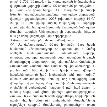
տույժ՝ 6․758 ՀՀ դրամ։ «Վարչարարության հիմունքների և
վարչական վարույթի մասին» ՀՀ օրենքի 30-րդ հոդվածի 1-
ին մասի «բ» կետի հիմքով ՀՀ Արագածոտնի մարզի
Թալինի համայնքապետարանում հարուցված վարչական
վարույթի շրջանակներում 2026 թվականի ապրիլի 14-ին՝
ժամը 10։30-ին, իրականացվել է վարչական վարույթի
լսում, որին մասնակցելու նպատակով պատշաճ ծանուցված
Թուխիկ Վազգենի Նիկողոսյանը չի ներկայացել, ինչպես
նաև չի ներկայացրել գրավոր դիրքորոշում։
3.Վարչական ակտ ընդունելու հիմնավորումը.
ՀՀ Սահմանադրության 60-րդ հոդվածի 8-րդ կետի
համաձայն` «Յուրաքանչյուր ոք պարտավոր է մուծել
օրենքին համապատասխան սահմանված հարկեր,
տուրքեր, կատարել պետական կամ համայնքային բյուջե
մուտքագրվող պարտադիր այլ վճարումներ»: Համաձայն
Հայաստանի Հանրապետության հարկային օրենսգրքի 4-
րդ հոդվածի 1-ին մասի 11-րդ կետի` «հարկ վճարող՝
կազմակերպություն կամ ֆիզիկական անձ (այդ թվում՝
անհատ ձեռնարկատեր, նոտար), որը Օրենսգրքով կամ
վճարների վերաբերյալ Հայաստանի Հանրապետության
օրենքներով սահմանված դեպքերում ունի կամ կարող է
ունենալ հարկ կամ վճար վճարելու պարտավորություն»:
Համաձայն ՀՀ հարկային օրենսգրքի 401-րդ հոդվածի 1-ին
մասի` «հարկի վճարումը սահմանված ժամկետներից
ուշացնելու դեպքում ժամկետանց յուրաքանչյուր օրվա