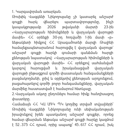
1. Կարգավորման առարկան.
Թուխիկ Վազգենի Նիկողոսյանը չի կատարել անշարժ
գույքի հարկ վճարելու պարտավորությունը, ինչի
կապակցությամբ 2026 թվականի մարտի 23-ին
«Վարչարարության հիմունքների և վարչական վարույթի
մասին» ՀՀ օրենքի 30-րդ հոդվածի 1-ին մասի «բ»
ենթակետի հիմքով ՀՀ Արագածոտնի մարզի Թալինի
համայնքապետարանում հարուցվել է վարչական վարույթ`
անշարժ գույքի հարկի գումարի գանձման հարցի
քննության նպատակով: «Վարչարարության հիմունքների և
վարչական վարույթի մասին» ՀՀ օրենքով սահմանված
կարգով հարուցված և իրականացված վարչական
վարույթի ընթացքում գործի փաստական հանգամանքների
բազմակողմանի, լրիվ և օբյեկտիվ քննության արդյունքում,
բացահայտելով գործի բոլոր հանգամանքները, վարչական
մարմինը հաստատված է համարում հետևյալը.
2.Վարչական ակտը ընդունելու համար հիմք հանդիսացող
փաստերը.
Համաձայն ՀՀ ԿԱ ԱԳԿ ՊԿ կողմից տրված տվյալների՝
Թուխիկ Վազգենի Նիկողոսյանը ունի սեփականության
իրավունքով իրեն պատկանող անշարժ գույքեր, որոնց
համար վճարման ենթակա անշարժ գույքի հարկը կազմում
է 52․375 ՀՀ դրամ, որից ապառք՝ 45․617 ՀՀ դրամ, իսկ