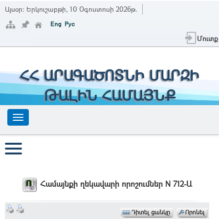
Այսօր:
Երկուշաբթի, 10 Օգոստոսի 2026թ.
Մուտք
ՀՀ ԱՐԱԳԱԾՈՏՆԻ ՄԱՐԶԻ
ԹԱԼԻՆ ՀԱՄԱՅՆՔ
Համայնքի ղեկավարի որոշումներ N 712-Ա