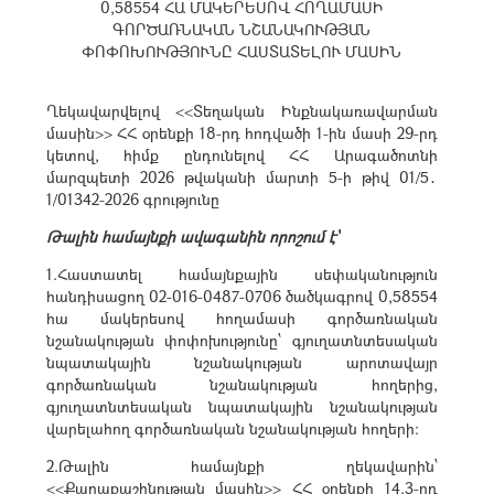
0,58554 ՀԱ ՄԱԿԵՐԵՍՈՎ ՀՈՂԱՄԱՍԻ
ԳՈՐԾԱՌՆԱԿԱՆ ՆՇԱՆԱԿՈՒԹՅԱՆ
ՓՈՓՈԽՈՒԹՅՈՒՆԸ ՀԱՍՏԱՏԵԼՈՒ ՄԱՍԻՆ
Ղեկավարվելով <<Տեղական Ինքնակառավարման
մասին>> ՀՀ օրենքի 18-րդ հոդվածի 1-ին մասի 29-րդ
կետով, հիմք ընդունելով ՀՀ Արագածոտնի
մարզպետի 2026 թվականի մարտի 5-ի թիվ 01/5․
1/01342-2026 գրությունը
Թալին համայնքի ավագանին որոշում է`
1.Հաստատել համայնքային սեփականություն
հանդիսացող 02-016-0487-0706 ծածկագրով 0,58554
հա մակերեսով հողամասի գործառնական
նշանակության փոփոխությունը՝ գյուղատնտեսական
նպատակային նշանակության արոտավայր
գործառնական նշանակության հողերից,
գյուղատնտեսական նպատակային նշանակության
վարելահող գործառնական նշանակության հողերի:
2.Թալին համայնքի ղեկավարին՝
<<Քաղաքաշինության մասին>> ՀՀ օրենքի 14.3-րդ