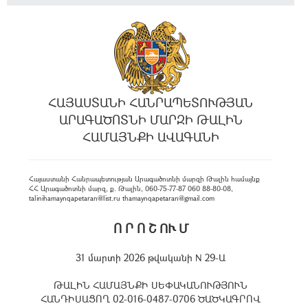
ՀԱՅԱՍՏԱՆԻ ՀԱՆՐԱՊԵՏՈՒԹՅԱՆ
ԱՐԱԳԱԾՈՏՆԻ ՄԱՐԶԻ ԹԱԼԻՆ
ՀԱՄԱՅՆՔԻ ԱՎԱԳԱՆԻ
Հայաստանի Հանրապետության Արագածոտնի մարզի Թալին համայնք
ՀՀ Արագածոտնի մարզ, ք. Թալին, 060-75-77-87 060 88-80-08,
talinihamaynqapetaran@list.ru thamaynqapetaran@gmail.com
Ո Ր Ո Շ ՈՒ Մ
31 մարտի 2026 թվականի N 29-Ա
ԹԱԼԻՆ ՀԱՄԱՅՆՔԻ ՍԵՓԱԿԱՆՈՒԹՅՈՒՆ
ՀԱՆԴԻՍԱՑՈՂ 02-016-0487-0706 ԾԱԾԿԱԳՐՈՎ