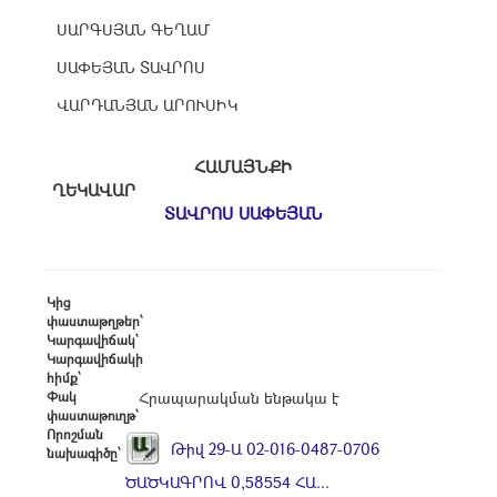
ՍԱՐԳՍՅԱՆ ԳԵՂԱՄ
ՍԱՓԵՅԱՆ ՏԱՎՐՈՍ
ՎԱՐԴԱՆՅԱՆ ԱՐՈՒՍԻԿ
ՀԱՄԱՅՆՔԻ
ՂԵԿԱՎԱՐ
ՏԱՎՐՈՍ ՍԱՓԵՅԱՆ
Կից
փաստաթղթեր՝
Կարգավիճակ՝
Կարգավիճակի
հիմք՝
Փակ
Հրապարակման ենթակա է
փաստաթուղթ՝
Որոշման
Թիվ 29-Ա 02-016-0487-0706
նախագիծը՝
ԾԱԾԿԱԳՐՈՎ 0,58554 ՀԱ...