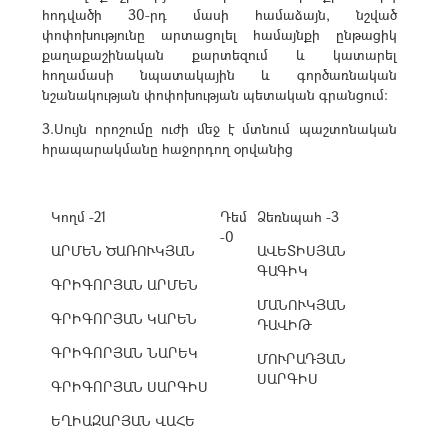
հոդվածի 30-րդ մասի համաձայն, նշված
փոփոխությունը արտացոլել համայնքի ընթացիկ
քաղաքաշինական քարտեզում և կատարել
հողամասի նպատակային և գործառնական
նշանակության փոփոխության պետական գրանցում:
3.Սույն որոշումը ուժի մեջ է մտնում պաշտոնական
հրապարակմանը հաջորդող օրվանից
Կողմ -21
Դեմ
Ձեռնպահ -3
-0
ԱՐՄԵՆ ԾԱՌՈՒԿՅԱՆ
ԱՎԵՏԻՍՅԱՆ
ԳԱԳԻԿ
ԳՐԻԳՈՐՅԱՆ ԱՐՄԵՆ
ՄԱՆՈՒԿՅԱՆ
ԳՐԻԳՈՐՅԱՆ ԿԱՐԵՆ
ԴԱՎԻԹ
ԳՐԻԳՈՐՅԱՆ ՆԱՐԵԿ
ՄՈՒՐԱԴՅԱՆ
ՍԱՐԳԻՍ
ԳՐԻԳՈՐՅԱՆ ՍԱՐԳԻՍ
ԵՂԻԱԶԱՐՅԱՆ ՎԱՀԵ