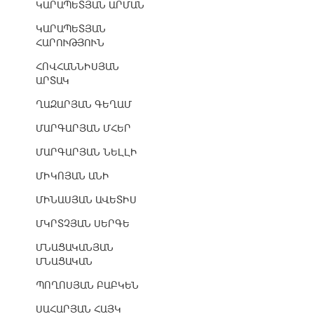
ԿԱՐԱՊԵՏՅԱՆ ԱՐՄԱՆ
ԿԱՐԱՊԵՏՅԱՆ
ՀԱՐՈՒԹՅՈՒՆ
ՀՈՎՀԱՆՆԻՍՅԱՆ
ԱՐՏԱԿ
ՂԱԶԱՐՅԱՆ ԳԵՂԱՄ
ՄԱՐԳԱՐՅԱՆ ՄՀԵՐ
ՄԱՐԳԱՐՅԱՆ ՆԵԼԼԻ
ՄԻԿՈՅԱՆ ԱՆԻ
ՄԻՆԱՍՅԱՆ ԱՎԵՏԻՍ
ՄԿՐՏՉՅԱՆ ՍԵՐԳԵ
ՄՆԱՑԱԿԱՆՅԱՆ
ՄՆԱՑԱԿԱՆ
ՊՈՂՈՍՅԱՆ ԲԱԲԿԵՆ
ՍԱՀԱՐՅԱՆ ՀԱՅԿ