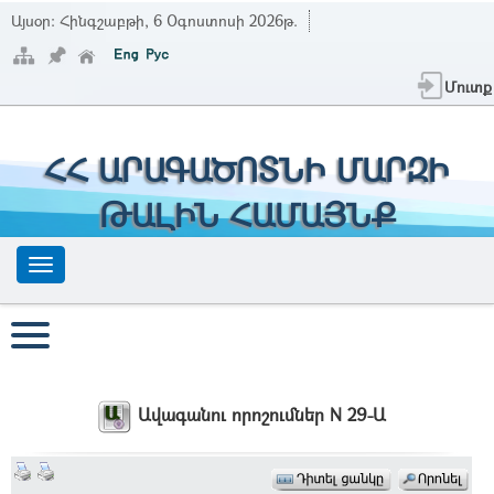
Այսօր:
Հինգշաբթի, 6 Օգոստոսի 2026թ.
Մուտք
ՀՀ ԱՐԱԳԱԾՈՏՆԻ ՄԱՐԶԻ
ԹԱԼԻՆ ՀԱՄԱՅՆՔ
Ավագանու որոշումներ N 29-Ա