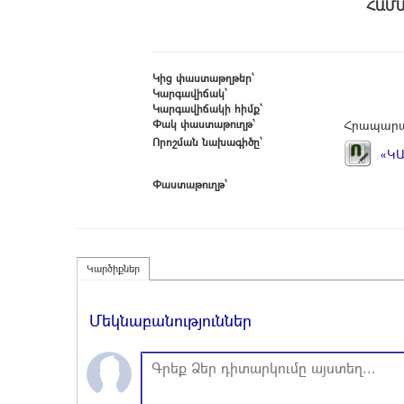
Հ
Կից փաստաթղթեր՝
Կարգավիճակ՝
Կարգավիճակի հիմք՝
Փակ փաստաթուղթ՝
Հրապարա
Որոշման նախագիծը՝
«ԿԱ
Փաստաթուղթ՝
Կարծիքներ
Մեկնաբանություններ