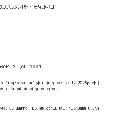
ՀԱՄԱՅՆՔԻ ՂԵԿԱՎԱՐ
ՅՈՒՆ ՏԱԼՈՒ ՄԱՍԻՆ
 և Թալին համայնքի ավագանու 24․12․2025թ թիվ
տը և վճարման անդորրագիրը,
նյան փողոց, 11/3 հասցեում, տալ հանրային սննդի