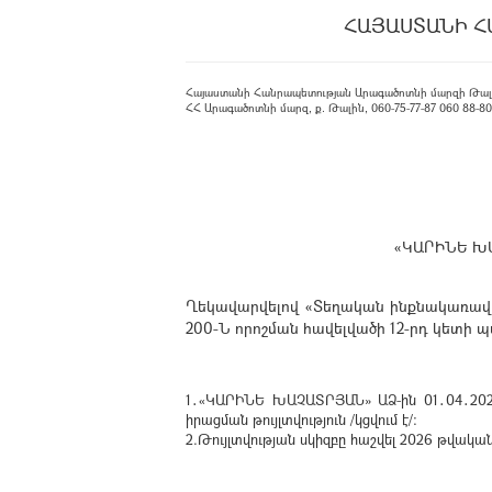
ՀԱՅԱՍՏԱՆԻ Հ
Հայաստանի Հանրապետության Արագածոտնի մարզի Թալ
ՀՀ Արագածոտնի մարզ, ք. Թալին, 060-75-77-87 060 88-80-08
«ԿԱՐԻՆԵ Խ
Ղեկավարվելով «Տեղական ինքնակառավար
200-Ն որոշման հավելվածի 12-րդ կետի
1․«ԿԱՐԻՆԵ ԽԱՉԱՏՐՅԱՆ» ԱՁ-ին 01․04․2026
իրացման թույլտվություն /կցվում է/:
2.Թույլտվության սկիզբը հաշվել 2026 թվական