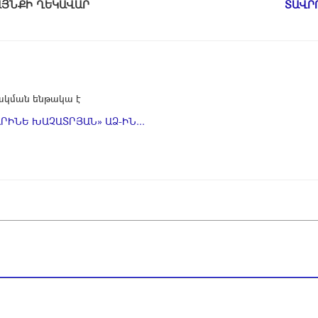
ԱՄԱՅՆՔԻ ՂԵԿԱՎԱՐ
ՏԱՎՐ
կման ենթակա է
ՐԻՆԵ ԽԱՉԱՏՐՅԱՆ» ԱՁ-ԻՆ...