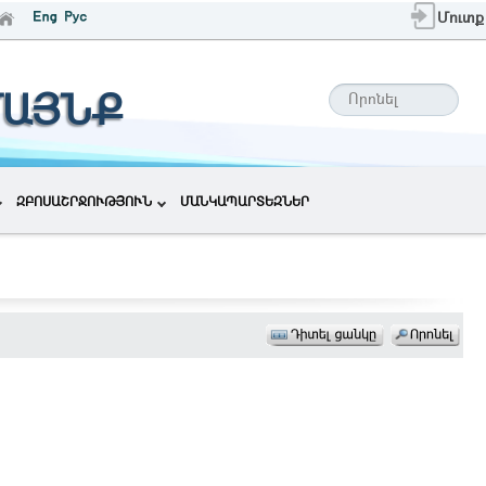
Մուտք
ՄԱՅՆՔ
ԶԲՈՍԱՇՐՋՈՒԹՅՈՒՆ
ՄԱՆԿԱՊԱՐՏԵԶՆԵՐ