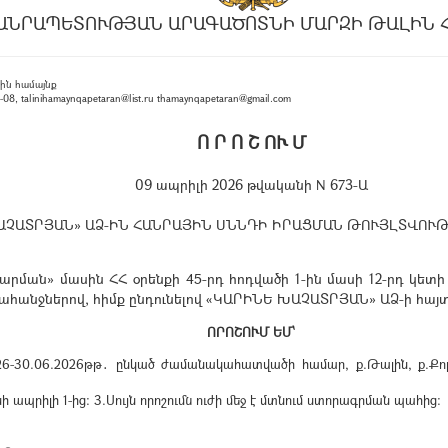
ԱՆՐԱՊԵՏՈՒԹՅԱՆ ԱՐԱԳԱԾՈՏՆԻ ՄԱՐԶԻ ԹԱԼԻՆ 
ին համայնք
, talinihamaynqapetaran@list.ru thamaynqapetaran@gmail.com
Ո Ր Ո Շ ՈՒ Մ
09 ապրիլի 2026 թվականի N 673-Ա
ԱՉԱՏՐՅԱՆ» ԱՁ-ԻՆ ՀԱՆՐԱՅԻՆ ՍՆՆԴԻ ԻՐԱՑՄԱՆ ԹՈՒՅԼՏՎՈՒԹ
ման» մասին ՀՀ օրենքի 45-րդ հոդվածի 1-ին մասի 12-րդ կետի
 պահանջներով, հիմք ընդունելով «ԿԱՐԻՆԵ ԽԱՉԱՏՐՅԱՆ» ԱՁ-ի հայ
ՈՐՈՇՈՒՄ ԵՄ՝
-30.06.2026թթ․ ընկած ժամանակահատվածի համար, ք.Թալին, ք.Քոթա
ի ապրիլի 1-ից։ 3.Սույն որոշումն ուժի մեջ է մտնում ստորագրման պահից: