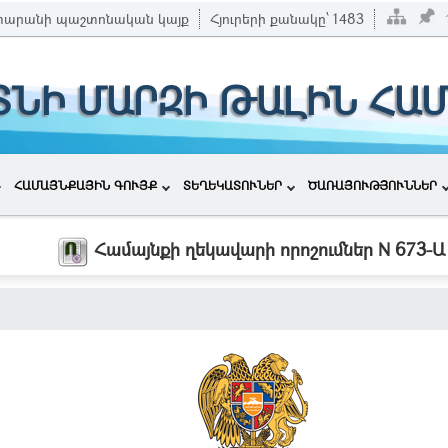
տարանի պաշտոնական կայք
Հյուրերի քանակը՝
1483
ՏՆԻ ՄԱՐԶԻ ԹԱԼԻՆ ՀԱ
ՀԱՄԱՅՆՔԱՅԻՆ ԳՈՒՅՔ
ՏԵՂԵԿԱՏՈՒՆԵՐ
ԾԱՌԱՅՈՒԹՅՈՒՆՆԵՐ
Համայնքի ղեկավարի որոշումներ N 673-Ա