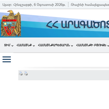
Այսօր:
Հինգշաբթի, 6 Օգոստոսի 2026թ.
Թալինի համայնքապե
ՀՀ ԱՐԱԳԱԾՈ
ՏԻՄ
ՀԱՄԱՅՆՔ
ՀԱՄԱՅՆՔԱՊԵՏԱՐԱՆ
ՀԱՄԱՅՆՔԻ ԲՅՈՒՋԵ