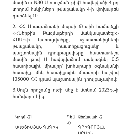
մասին>> N30-Ա որոշման թիվ1 հավելվածի 4-րդ
տողում հսկիչների թվաքանակը 4-ի փոխարեն
դարձնել 11:
2. ՀՀ Արագածոտնի մարզի Թալին համայնքի
<<Ներքին Բազմաբերդի մանկապատեզ>>
ՀՈԱԿ-ի կառուցվածքը, աշխատակիցների
թվաքանակը, հաստիքացուցակը և
պաշտոնային դրույքաչափերը հաստատելու
մասին թիվ 11 հավելվածում ավելացնել 0.5
հաստիքային միավոր՝ խոհարարի օգնականի
հաստիք, մեկ հաստիքային միավորի հաշվով
105000 ՀՀ դրամ պաշտոնային դրույքաչափով:
3.Սույն որոշումը ուժի մեջ է մտնում 2023թ.-ի
հունվարի 1-ից:
Կողմ -21
Դեմ
Ձեռնպահ -2
-0
ԱՎԵՏԻՍՅԱՆ ԳԱԳԻԿ
ԳՐԻԳՈՐՅԱՆ
ԱՐՄԵՆ