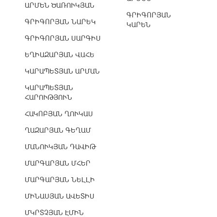
ԱՐՄԵՆ ԾԱՌՈՒԿՅԱՆ
ԳՐԻԳՈՐՅԱՆ
ԳՐԻԳՈՐՅԱՆ ՆԱՐԵԿ
ԿԱՐԵՆ
ԳՐԻԳՈՐՅԱՆ ՍԱՐԳԻՍ
ԵՂԻԱԶԱՐՅԱՆ ՎԱՀԵ
ԿԱՐԱՊԵՏՅԱՆ ԱՐՄԱՆ
ԿԱՐԱՊԵՏՅԱՆ
ՀԱՐՈՒԹՅՈՒՆ
ՀԱԿՈԲՅԱՆ ՂՈՒԿԱՍ
ՂԱԶԱՐՅԱՆ ԳԵՂԱՄ
ՄԱՆՈՒԿՅԱՆ ԴԱՎԻԹ
ՄԱՐԳԱՐՅԱՆ ՄՀԵՐ
ՄԱՐԳԱՐՅԱՆ ՆԵԼԼԻ
ՄԻՆԱՍՅԱՆ ԱՎԵՏԻՍ
ՄԿՐՏՉՅԱՆ ԷՄԻՆ