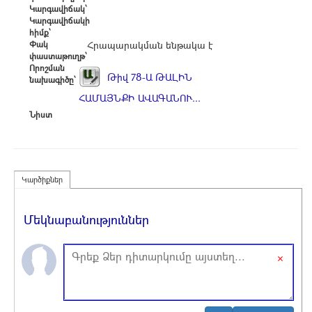
Կարգավիճակ՝
Կարգավիճակի
հիմք՝
Փակ
Հրապարակման ենթակա է
փաստաթուղթ՝
Որոշման
Թիվ 78-Ա ԹԱԼԻՆ
նախագիծը՝
ՀԱՄԱՅՆՔԻ ԱՎԱԳԱՆՈՒ...
Նիստ
Կարծիքներ
Մեկնաբանություններ
×