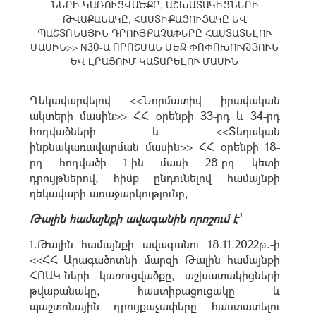
ՆԵՐԻ ԿԱՌՈՒՑՎԱԾՔԸ, ԱՇԽԱՏԱԿԻՑՆԵՐԻ
ԹՎԱՔԱՆԱԿԸ, ՀԱՍՏԻՔԱՑՈՒՑԱԿԸ ԵՎ
ՊԱՇՏՈՆԱՅԻՆ ԴՐՈՒՅՔԱՉԱՓԵՐԸ ՀԱՍՏԱՏԵԼՈՒ
ՄԱՍԻՆ>> N30-Ա ՈՐՈՇՄԱՆ ՄԵՋ ՓՈՓՈԽՈՒԹՅՈՒՆ
ԵՎ ԼՐԱՑՈՒՄ ԿԱՏԱՐԵԼՈՒ ՄԱՍԻՆ
Ղեկավարվելով <<Նորմատիվ իրավական
ակտերի մասին>> ՀՀ օրենքի 33-րդ և 34-րդ
հոդվածների և <<Տեղական
ինքնակառավարման մասին>> ՀՀ օրենքի 18-
րդ հոդվածի 1-ին մասի 28-րդ կետի
դրույթներով, հիմք ընդունելով համայնքի
ղեկավարի առաջարկությունը,
Թալին համայնքի ավագանին որոշում է՝
1.Թալին համայնքի ավագանու 18.11.2022թ.-ի
<<ՀՀ Արագածոտնի մարզի Թալին համայնքի
ՀՈԱԿ-ների կառուցվածքը, աշխատակիցների
թվաքանակը, հաստիքացուցակը և
պաշտոնային դրույքաչափերը հաստատելու