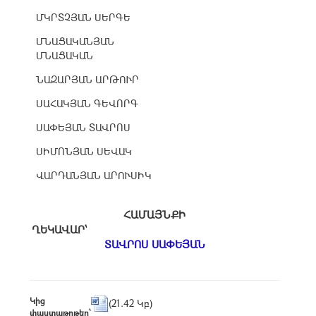
ՄԿՐՏՉՅԱՆ ՍԵՐԳԵ
ՄՆԱՑԱԿԱՆՅԱՆ
ՄՆԱՑԱԿԱՆ
ՆԱԶԱՐՅԱՆ ԱՐԹՈՒՐ
ՍԱՀԱԿՅԱՆ ԳԵՎՈՐԳ
ՍԱՓԵՅԱՆ ՏԱՎՐՈՍ
ՍԻՄՈՆՅԱՆ ՍԵՎԱԿ
ՎԱՐԴԱՆՅԱՆ ԱՐՈՒՍԻԿ
ՀԱՄԱՅՆՔԻ
ՂԵԿԱՎԱՐ՝
ՏԱՎՐՈՍ ՍԱՓԵՅԱՆ
Կից
(21.42 Կբ)
փաստաթղթեր՝