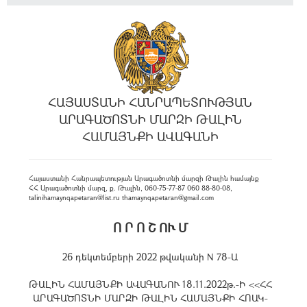
ՀԱՅԱՍՏԱՆԻ ՀԱՆՐԱՊԵՏՈՒԹՅԱՆ
ԱՐԱԳԱԾՈՏՆԻ ՄԱՐԶԻ ԹԱԼԻՆ
ՀԱՄԱՅՆՔԻ ԱՎԱԳԱՆԻ
Հայաստանի Հանրապետության Արագածոտնի մարզի Թալին համայնք
ՀՀ Արագածոտնի մարզ, ք. Թալին, 060-75-77-87 060 88-80-08,
talinihamaynqapetaran@list.ru thamaynqapetaran@gmail.com
Ո Ր Ո Շ ՈՒ Մ
26 դեկտեմբերի 2022 թվականի N 78-Ա
ԹԱԼԻՆ ՀԱՄԱՅՆՔԻ ԱՎԱԳԱՆՈՒ 18.11.2022թ.-Ի <<ՀՀ
ԱՐԱԳԱԾՈՏՆԻ ՄԱՐԶԻ ԹԱԼԻՆ ՀԱՄԱՅՆՔԻ ՀՈԱԿ-