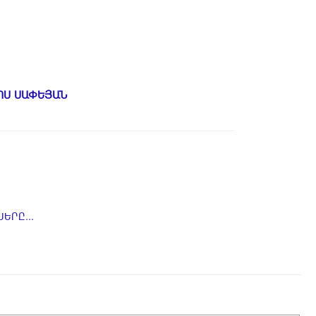
ՈՍ ՍԱՓԵՅԱՆ
ԵՐԸ...