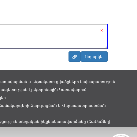
×
կառավարման և ենթակառուցվածքների նախարարություն
ապետության Էլեկտրոնային Կառավարում
քեր
Համակարգերի Զարգացման և Վերապատրաստման
կցություն տեղական ինքնակառավարմանը (ՀաՄաՏեղ)