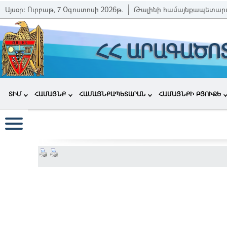
Այսօր:
Ուրբաթ, 7 Օգոստոսի 2026թ.
Թալինի համայնքապետար
ՀՀ ԱՐԱԳԱԾՈ
ՏԻՄ
ՀԱՄԱՅՆՔ
ՀԱՄԱՅՆՔԱՊԵՏԱՐԱՆ
ՀԱՄԱՅՆՔԻ ԲՅՈՒՋԵ