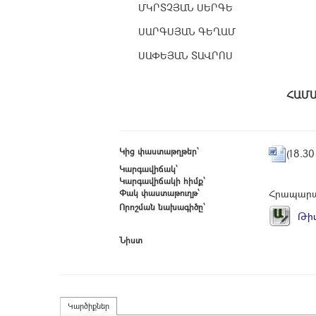
ՄԿՐՏՉՅԱՆ ՍԵՐԳԵ
ՍԱՐԳՍՅԱՆ ԳԵՂԱՄ
ՍԱՓԵՅԱՆ ՏԱՎՐՈՍ
Հ
Կից փաստաթղթեր՝
(18.30
Կարգավիճակ՝
Կարգավիճակի հիմք՝
Փակ փաստաթուղթ՝
Հրապարա
Որոշման նախագիծը՝
Թիվ
Նիստ
Կարծիքներ