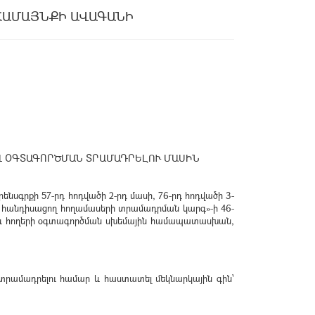
ՀԱՄԱՅՆՔԻ ԱՎԱԳԱՆԻ
 ՕԳՏԱԳՈՐԾՄԱՆ ՏՐԱՄԱԴՐԵԼՈՒ ՄԱՍԻՆ
ենսգրքի 57-րդ հոդվածի 2-րդ մասի, 76-րդ հոդվածի 3-
ն հանդիսացող հողամասերի տրամադրման կարգ»-ի 46-
 և հողերի օգտագործման սխեմային համապատասխան,
 տրամադրելու համար և հաստատել մեկնարկային գին՝