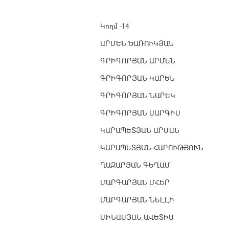
Կողմ -14
ԱՐՄԵՆ ԾԱՌՈՒԿՅԱՆ
ԳՐԻԳՈՐՅԱՆ ԱՐՄԵՆ
ԳՐԻԳՈՐՅԱՆ ԿԱՐԵՆ
ԳՐԻԳՈՐՅԱՆ ՆԱՐԵԿ
ԳՐԻԳՈՐՅԱՆ ՍԱՐԳԻՍ
ԿԱՐԱՊԵՏՅԱՆ ԱՐՄԱՆ
ԿԱՐԱՊԵՏՅԱՆ ՀԱՐՈՒԹՅՈՒՆ
ՂԱԶԱՐՅԱՆ ԳԵՂԱՄ
ՄԱՐԳԱՐՅԱՆ ՄՀԵՐ
ՄԱՐԳԱՐՅԱՆ ՆԵԼԼԻ
ՄԻՆԱՍՅԱՆ ԱՎԵՏԻՍ