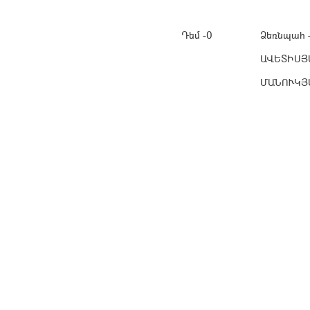
Դեմ -0
Ձեռնպահ 
ԱՎԵՏԻՍՅ
ՄԱՆՈՒԿՅ