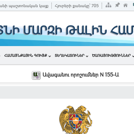
անի պաշտոնական կայք
Հյուրերի քանակը՝
705
ՏՆԻ ՄԱՐԶԻ ԹԱԼԻՆ ՀԱ
ՀԱՄԱՅՆՔԱՅԻՆ ԳՈՒՅՔ
ՏԵՂԵԿԱՏՈՒՆԵՐ
ԾԱՌԱՅՈՒԹՅՈՒՆՆԵՐ
Ավագանու որոշումներ N 155-Ա