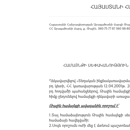
ՀԱՅԱՍՏԱՆԻ Հ
Հայաստանի Հանրապետության Արագածոտնի մարզի Թալ
ՀՀ Արագածոտնի մարզ, ք. Թալին, 060-75-77-87 060 88-80-08
ՀԱՄԱՅՆՔԻ ՍԵՓԱԿԱՆՈՒԹՅՈՒՆ 
Ղեկավարվելով «Տեղական ինքնակառավարման մա
րդ կետի, ՀՀ կառավարության 12.04.2001թ
րդ հոդվածի պահանջներով, Թալին համայն
հիմք ընդունելով համայնքի ղեկավարի առաջար
Թալին համայնքի ավագանին որոշում է՝
1.Տալ համաձայնություն Թալին համայնքի ս
համաձայն հավելվածի:
2.Սույն որոշումն ուժի մեջ է մտնում պաշտ