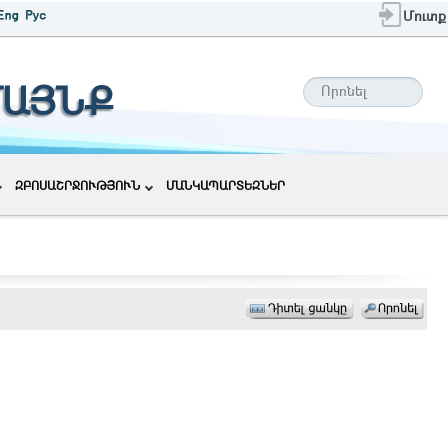
Մուտք
ՄԱՅՆՔ
ԶԲՈՍԱՇՐՋՈՒԹՅՈՒՆ
ՄԱՆԿԱՊԱՐՏԵԶՆԵՐ