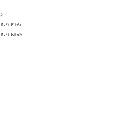
-2
ԱՆ ԳԱԳԻԿ
ԱՆ ԴԱՎԻԹ