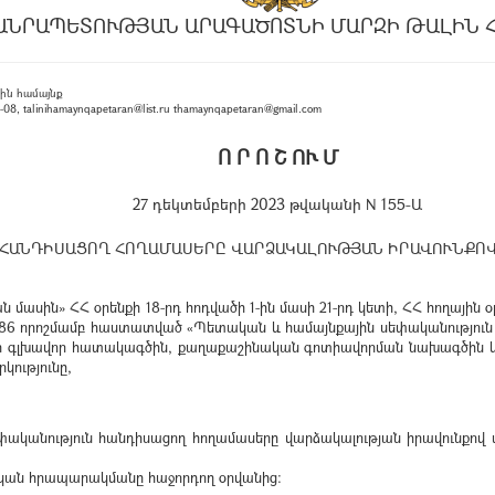
ԱՆՐԱՊԵՏՈՒԹՅԱՆ ԱՐԱԳԱԾՈՏՆԻ ՄԱՐԶԻ ԹԱԼԻՆ 
ին համայնք
, talinihamaynqapetaran@list.ru thamaynqapetaran@gmail.com
Ո Ր Ո Շ ՈՒ Մ
27 դեկտեմբերի 2023 թվականի N 155-Ա
ՀԱՆԴԻՍԱՑՈՂ ՀՈՂԱՄԱՍԵՐԸ ՎԱՐՁԱԿԱԼՈՒԹՅԱՆ ԻՐԱՎՈՒՆՔՈՎ
սին» ՀՀ օրենքի 18-րդ հոդվածի 1-ին մասի 21-րդ կետի, ՀՀ հողային օր
. 286 որոշմամբ հաստատված «Պետական և համայնքային սեփականությու
քի գլխավոր հատակագծին, քաղաքաշինական գոտիավորման նախագծին
կությունը,
եփականություն հանդիսացող հողամասերը վարձակալության իրավունքով
ոնական հրապարակմանը հաջորդող օրվանից։