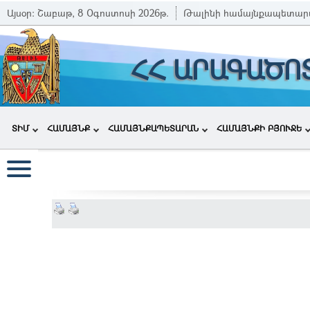
Այսօր:
Շաբաթ, 8 Օգոստոսի 2026թ.
Թալինի համայնքապետար
ՀՀ ԱՐԱԳԱԾՈ
ՏԻՄ
ՀԱՄԱՅՆՔ
ՀԱՄԱՅՆՔԱՊԵՏԱՐԱՆ
ՀԱՄԱՅՆՔԻ ԲՅՈՒՋԵ