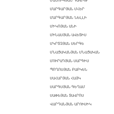
ՄԱՆՈՒԿՅԱՆ ԴԱՎԻԹ
ՄԱՐԳԱՐՅԱՆ ՄՀԵՐ
ՄԱՐԳԱՐՅԱՆ ՆԵԼԼԻ
ՄԻԿՈՅԱՆ ԱՆԻ
ՄԻՆԱՍՅԱՆ ԱՎԵՏԻՍ
ՄԿՐՏՉՅԱՆ ՍԵՐԳԵ
ՄՆԱՑԱԿԱՆՅԱՆ ՄՆԱՑԱԿԱՆ
ՄՈՒՐԱԴՅԱՆ ՍԱՐԳԻՍ
ՊՈՂՈՍՅԱՆ ԲԱԲԿԵՆ
ՍԱՀԱՐՅԱՆ ՀԱՅԿ
ՍԱՐԳՍՅԱՆ ԳԵՂԱՄ
ՍԱՓԵՅԱՆ ՏԱՎՐՈՍ
ՎԱՐԴԱՆՅԱՆ ԱՐՈՒՍԻԿ