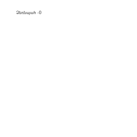
Ձեռնպահ -0