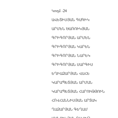
Կողմ -24
ԱՎԵՏԻՍՅԱՆ ԳԱԳԻԿ
ԱՐՄԵՆ ԾԱՌՈՒԿՅԱՆ
ԳՐԻԳՈՐՅԱՆ ԱՐՄԵՆ
ԳՐԻԳՈՐՅԱՆ ԿԱՐԵՆ
ԳՐԻԳՈՐՅԱՆ ՆԱՐԵԿ
ԳՐԻԳՈՐՅԱՆ ՍԱՐԳԻՍ
ԵՂԻԱԶԱՐՅԱՆ ՎԱՀԵ
ԿԱՐԱՊԵՏՅԱՆ ԱՐՄԱՆ
ԿԱՐԱՊԵՏՅԱՆ ՀԱՐՈՒԹՅՈՒՆ
ՀՈՎՀԱՆՆԻՍՅԱՆ ԱՐՏԱԿ
ՂԱԶԱՐՅԱՆ ԳԵՂԱՄ