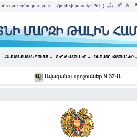
անի պաշտոնական կայք
Հյուրերի քանակը՝
261
ՏՆԻ ՄԱՐԶԻ ԹԱԼԻՆ ՀԱ
ՀԱՄԱՅՆՔԱՅԻՆ ԳՈՒՅՔ
ՏԵՂԵԿԱՏՈՒՆԵՐ
ԾԱՌԱՅՈՒԹՅՈՒՆՆԵՐ
Ավագանու որոշումներ N 37-Ա