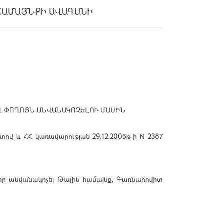
ՀԱՄԱՅՆՔԻ ԱՎԱԳԱՆԻ
Վ ՓՈՂՈՑՆ ԱՆՎԱՆԱԿՈՉԵԼՈՒ ՄԱՍԻՆ
ով և ՀՀ կառավարության 29.12.2005թ-ի N 2387
հը անվանակոչել Թալին համայնք, Գառնահովիտ