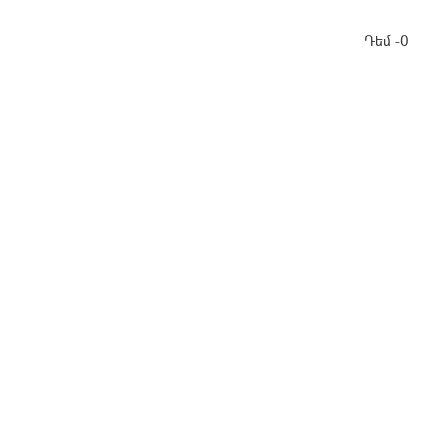
Դեմ -0