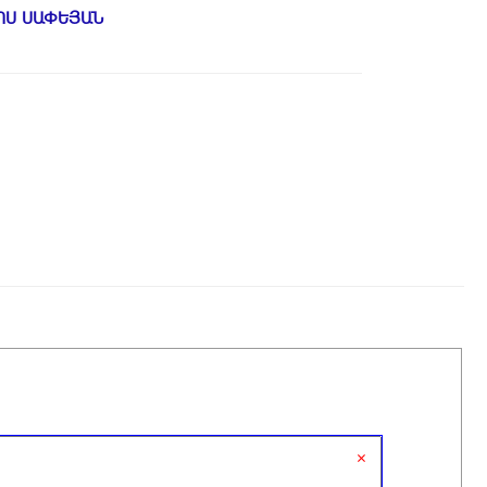
ՈՍ ՍԱՓԵՅԱՆ
×