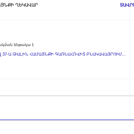
ԱՄԱՅՆՔԻ ՂԵԿԱՎԱՐ
ՏԱՎՐ
կման ենթակա է
 37-Ա ԹԱԼԻՆ ՀԱՄԱՅՆՔԻ ԳԱՌՆԱՀՈՎԻՏ ԲՆԱԿԱՎԱՅՐՈՒՄ...