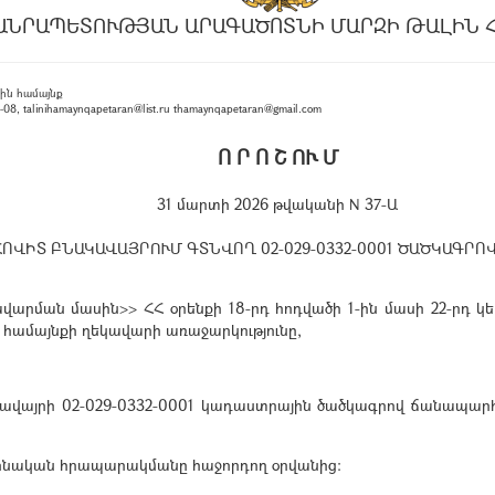
ԱՆՐԱՊԵՏՈՒԹՅԱՆ ԱՐԱԳԱԾՈՏՆԻ ՄԱՐԶԻ ԹԱԼԻՆ 
ին համայնք
, talinihamaynqapetaran@list.ru thamaynqapetaran@gmail.com
Ո Ր Ո Շ ՈՒ Մ
31 մարտի 2026 թվականի N 37-Ա
ՎԻՏ ԲՆԱԿԱՎԱՅՐՈՒՄ ԳՏՆՎՈՂ 02-029-0332-0001 ԾԱԾԿԱԳՐՈ
րման մասին>> ՀՀ օրենքի 18-րդ հոդվածի 1-ին մասի 22-րդ կետ
վ համայնքի ղեկավարի առաջարկությունը,
ավայրի 02-029-0332-0001 կադաստրային ծածկագրով ճանապար
աշտոնական հրապարակմանը հաջորդող օրվանից: