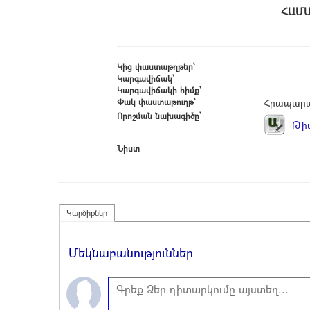
Հ
Կից փաստաթղթեր՝
Կարգավիճակ՝
Կարգավիճակի հիմք՝
Փակ փաստաթուղթ՝
Հրապարա
Որոշման նախագիծը՝
Թիվ
Նիստ
Կարծիքներ
Մեկնաբանություններ