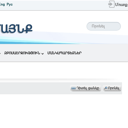
Մուտք
ՄԱՅՆՔ
ԶԲՈՍԱՇՐՋՈՒԹՅՈՒՆ
ՄԱՆԿԱՊԱՐՏԵԶՆԵՐ