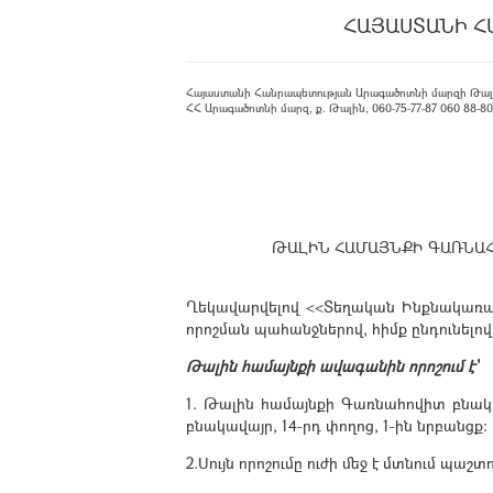
ՀԱՅԱՍՏԱՆԻ Հ
Հայաստանի Հանրապետության Արագածոտնի մարզի Թալ
ՀՀ Արագածոտնի մարզ, ք. Թալին, 060-75-77-87 060 88-80-08
ԹԱԼԻՆ ՀԱՄԱՅՆՔԻ ԳԱՌՆԱՀՈ
Ղեկավարվելով <<Տեղական Ինքնակառավա
որոշման պահանջներով, հիմք ընդունելո
Թալին համայնքի ավագանին որոշում է`
1. Թալին համայնքի Գառնահովիտ բնակ
բնակավայր, 14-րդ փողոց, 1-ին նրբանցք։
2.Սույն որոշումը ուժի մեջ է մտնում պ