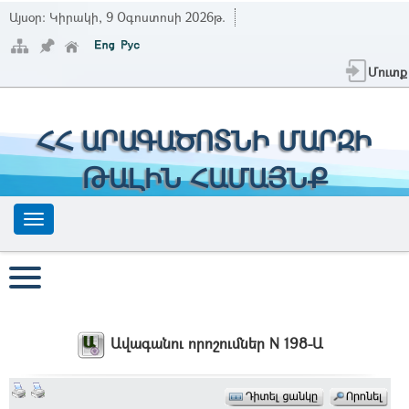
Այսօր:
Կիրակի, 9 Օգոստոսի 2026թ.
Մուտք
ՀՀ ԱՐԱԳԱԾՈՏՆԻ ՄԱՐԶԻ
ԹԱԼԻՆ ՀԱՄԱՅՆՔ
Ավագանու որոշումներ N 198-Ա