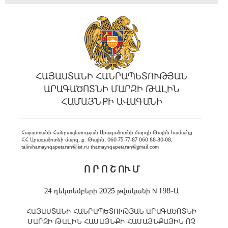
ՀԱՅԱՍՏԱՆԻ ՀԱՆՐԱՊԵՏՈՒԹՅԱՆ
ԱՐԱԳԱԾՈՏՆԻ ՄԱՐԶԻ ԹԱԼԻՆ
ՀԱՄԱՅՆՔԻ ԱՎԱԳԱՆԻ
Հայաստանի Հանրապետության Արագածոտնի մարզի Թալին համայնք
ՀՀ Արագածոտնի մարզ, ք. Թալին, 060-75-77-87 060 88-80-08,
talinihamaynqapetaran@list.ru thamaynqapetaran@gmail.com
Ո Ր Ո Շ ՈՒ Մ
24 դեկտեմբերի 2025 թվականի N 198-Ա
ՀԱՅԱՍՏԱՆԻ ՀԱՆՐԱՊԵՏՈՒԹՅԱՆ ԱՐԱԳԱԾՈՏՆԻ
ՄԱՐԶԻ ԹԱԼԻՆ ՀԱՄԱՅՆՔԻ ՀԱՄԱՅՆՔԱՅԻՆ ՈՉ