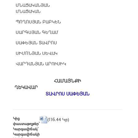
ՄՆԱՑԱԿԱՆՅԱՆ
ՄՆԱՑԱԿԱՆ
ՊՈՂՈՍՅԱՆ ԲԱԲԿԵՆ
ՍԱՐԳՍՅԱՆ ԳԵՂԱՄ
ՍԱՓԵՅԱՆ ՏԱՎՐՈՍ
ՍԻՄՈՆՅԱՆ ՍԵՎԱԿ
ՎԱՐԴԱՆՅԱՆ ԱՐՈՒՍԻԿ
ՀԱՄԱՅՆՔԻ
ՂԵԿԱՎԱՐ
ՏԱՎՐՈՍ ՍԱՓԵՅԱՆ
Կից
(116.44 Կբ)
փաստաթղթեր՝
Կարգավիճակ՝
Կարգավիճակի