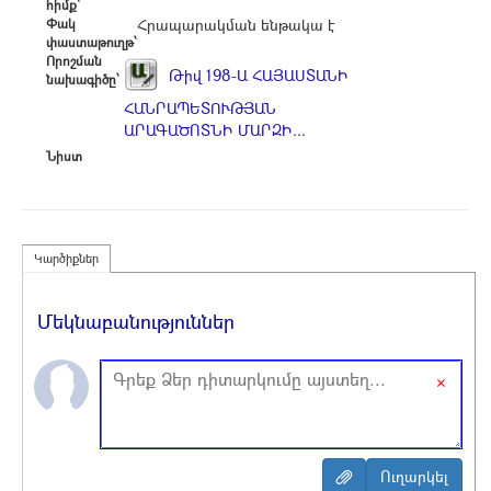
հիմք՝
Փակ
Հրապարակման ենթակա է
փաստաթուղթ՝
Որոշման
Թիվ 198-Ա ՀԱՅԱՍՏԱՆԻ
նախագիծը՝
ՀԱՆՐԱՊԵՏՈՒԹՅԱՆ
ԱՐԱԳԱԾՈՏՆԻ ՄԱՐԶԻ...
Նիստ
Կարծիքներ
Մեկնաբանություններ
×