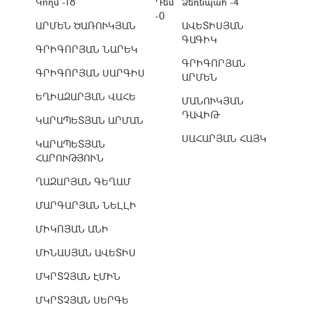
Կողմ -18
Դեմ
Ձեռնպահ -4
-0
ԱՐՄԵՆ ԾԱՌՈՒԿՅԱՆ
ԱՎԵՏԻՍՅԱՆ
ԳԱԳԻԿ
ԳՐԻԳՈՐՅԱՆ ՆԱՐԵԿ
ԳՐԻԳՈՐՅԱՆ
ԳՐԻԳՈՐՅԱՆ ՍԱՐԳԻՍ
ԱՐՄԵՆ
ԵՂԻԱԶԱՐՅԱՆ ՎԱՀԵ
ՄԱՆՈՒԿՅԱՆ
ԴԱՎԻԹ
ԿԱՐԱՊԵՏՅԱՆ ԱՐՄԱՆ
ՍԱՀԱՐՅԱՆ ՀԱՅԿ
ԿԱՐԱՊԵՏՅԱՆ
ՀԱՐՈՒԹՅՈՒՆ
ՂԱԶԱՐՅԱՆ ԳԵՂԱՄ
ՄԱՐԳԱՐՅԱՆ ՆԵԼԼԻ
ՄԻԿՈՅԱՆ ԱՆԻ
ՄԻՆԱՍՅԱՆ ԱՎԵՏԻՍ
ՄԿՐՏՉՅԱՆ ԷՄԻՆ
ՄԿՐՏՉՅԱՆ ՍԵՐԳԵ