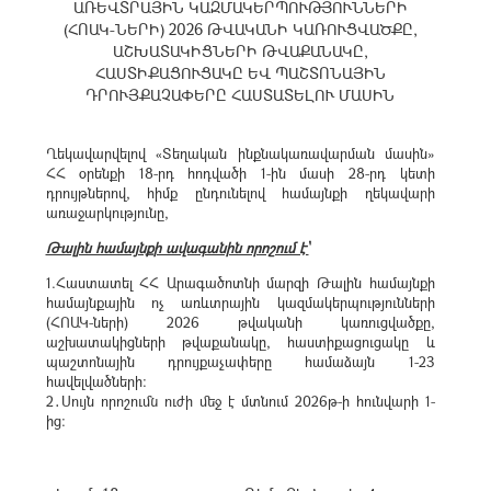
ԱՌԵՎՏՐԱՅԻՆ ԿԱԶՄԱԿԵՐՊՈՒԹՅՈՒՆՆԵՐԻ
(ՀՈԱԿ-ՆԵՐԻ) 2026 ԹՎԱԿԱՆԻ ԿԱՌՈՒՑՎԱԾՔԸ,
ԱՇԽԱՏԱԿԻՑՆԵՐԻ ԹՎԱՔԱՆԱԿԸ,
ՀԱՍՏԻՔԱՑՈՒՑԱԿԸ ԵՎ ՊԱՇՏՈՆԱՅԻՆ
ԴՐՈՒՅՔԱՉԱՓԵՐԸ ՀԱՍՏԱՏԵԼՈՒ ՄԱՍԻՆ
Ղեկավարվելով «Տեղական ինքնակառավարման մասին»
ՀՀ օրենքի 18-րդ հոդվածի 1-ին մասի 28-րդ կետի
դրույթներով, հիմք ընդունելով համայնքի ղեկավարի
առաջարկությունը,
Թալին համայնքի ավագանին որոշում է՝
1.Հաստատել ՀՀ Արագածոտնի մարզի Թալին համայնքի
համայնքային ոչ առևտրային կազմակերպությունների
(ՀՈԱԿ-ների) 2026 թվականի կառուցվածքը,
աշխատակիցների թվաքանակը, հաստիքացուցակը և
պաշտոնային դրույքաչափերը համաձայն 1-23
հավելվածների:
2․Սույն որոշումն ուժի մեջ է մտնում 2026թ-ի հունվարի 1-
ից։