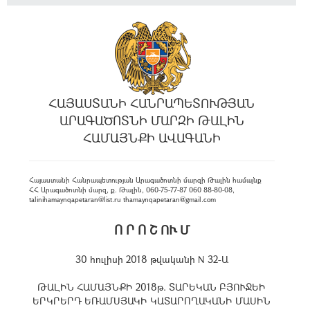
ՀԱՅԱՍՏԱՆԻ ՀԱՆՐԱՊԵՏՈՒԹՅԱՆ
ԱՐԱԳԱԾՈՏՆԻ ՄԱՐԶԻ ԹԱԼԻՆ
ՀԱՄԱՅՆՔԻ ԱՎԱԳԱՆԻ
Հայաստանի Հանրապետության Արագածոտնի մարզի Թալին համայնք
ՀՀ Արագածոտնի մարզ, ք. Թալին, 060-75-77-87 060 88-80-08,
talinihamaynqapetaran@list.ru thamaynqapetaran@gmail.com
Ո Ր Ո Շ ՈՒ Մ
30 հուլիսի 2018 թվականի N 32-Ա
ԹԱԼԻՆ ՀԱՄԱՅՆՔԻ 2018թ. ՏԱՐԵԿԱՆ ԲՅՈՒՋԵԻ
ԵՐԿՐԵՐԴ ԵՌԱՄՍՅԱԿԻ ԿԱՏԱՐՈՂԱԿԱՆԻ ՄԱՍԻՆ