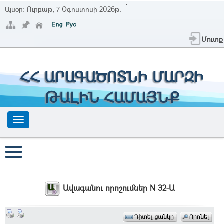
Այսօր:
Ուրբաթ, 7 Օգոստոսի 2026թ.
Մուտք
ՀՀ ԱՐԱԳԱԾՈՏՆԻ ՄԱՐԶԻ
ԹԱԼԻՆ ՀԱՄԱՅՆՔ
Ավագանու որոշումներ N 32-Ա