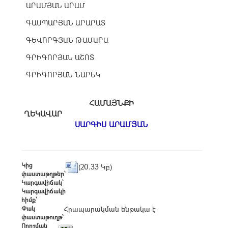
ԱՐԱՄՅԱՆ ԱՐԱՄ
ԳԱՍՊԱՐՅԱՆ ԱՐԱՐԱՏ
ԳԵՎՈՐԳՅԱՆ ԹԱՄԱՐԱ
ԳՐԻԳՈՐՅԱՆ ԱՇՈՏ
ԳՐԻԳՈՐՅԱՆ ՆԱՐԵԿ
ՀԱՄԱՅՆՔԻ
ՂԵԿԱՎԱՐ
ՍԱՐԳԻՍ ԱՐԱՄՅԱՆ
Կից
(20.33 Կբ)
փաստաթղթեր՝
Կարգավիճակ՝
Կարգավիճակի
հիմք՝
Փակ
Հրապարակման ենթակա է
փաստաթուղթ՝
Որոշման