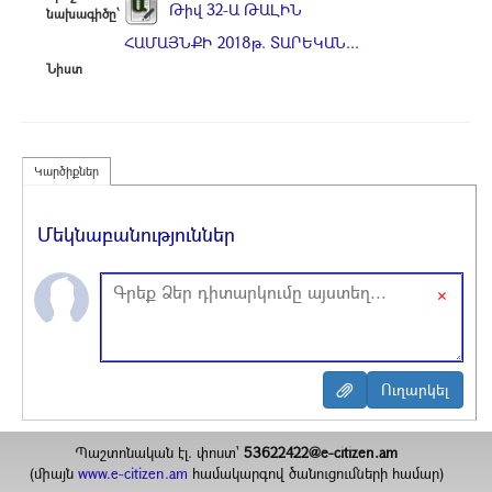
Թիվ 32-Ա ԹԱԼԻՆ
նախագիծը՝
ՀԱՄԱՅՆՔԻ 2018թ. ՏԱՐԵԿԱՆ...
Նիստ
Կարծիքներ
Մեկնաբանություններ
×
Պաշտոնական էլ. փոստ`
53622422@e-citizen.am
(միայն
www.e-citizen.am
համակարգով ծանուցումների համար)