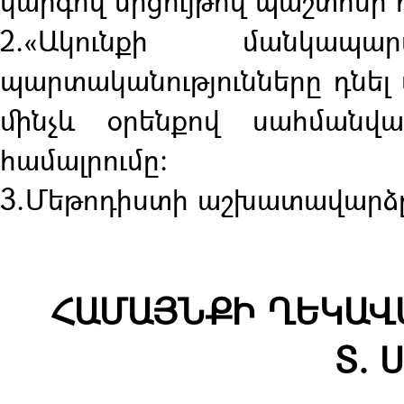
կարգով մրցույթով պաշտոնի 
2.«Ակունքի մանկապ
պարտականությունները դնել
մինչև օրենքով սահմանվ
համալրումը։
3.Մեթոդիստի աշխատավարձը
ՀԱՄԱՅՆՔԻ ՂԵԿԱՎ
Տ. 