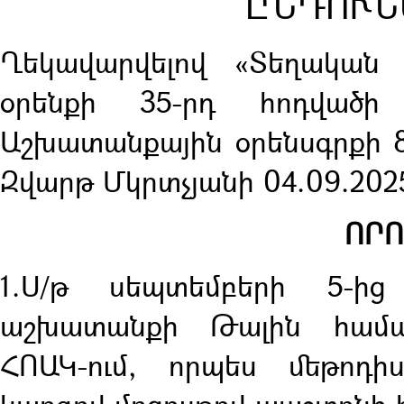
ԸՆԴՈՒՆ
Ղեկավարվելով «Տեղական
օրենքի 35-րդ հոդվածի
Աշխատանքային օրենսգրքի 86
Զվարթ Մկրտչյանի 04.09.2025
ՈՐՈ
1.Ս/թ սեպտեմբերի 5-ից
աշխատանքի Թալին համայ
ՀՈԱԿ-ում, որպես մեթոդի