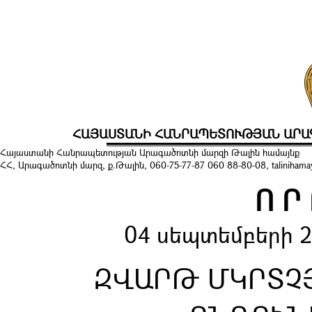
ՀԱՅԱՍՏԱՆԻ ՀԱՆՐԱՊԵՏՈՒԹՅԱՆ ԱՐԱ
Հայաստանի Հանրապետության Արագածոտնի մարզի Թալին համայնք
ՀՀ, Արագածոտնի մարզ, ք.Թալին, 060-75-77-87 060 88-80-08, talinihamayn
Ո Ր
04 սեպտեմբերի 2
ԶՎԱՐԹ ՄԿՐՏՉ