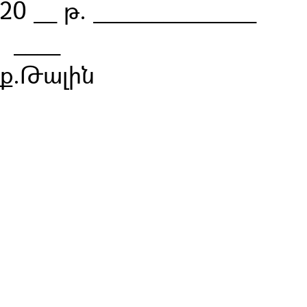
20 __ թ. ______________
__
ք.Թալին