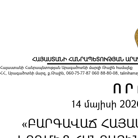
ՀԱՅԱՍՏԱՆԻ ՀԱՆՐԱՊԵՏՈՒԹՅԱՆ ԱՐԱ
Հայաստանի Հանրապետության Արագածոտնի մարզի Թալին համայնք
ՀՀ, Արագածոտնի մարզ, ք.Թալին, 060-75-77-87 060 88-80-08, talinihamayn
Ո Ր
14 մայիսի 20
«ԲԱՐԳԱՎԱՃ ՀԱՅԱ