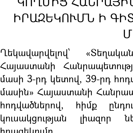
ԿՈՂՄԻՑ ՀԱՆՐԱՅԻ
ԻՐԱԶԵԿՈՒՄՆ Ի ԳԻ
Մ
Ղեկավարվելով՝ «Տեղակ
Հայաստանի Հանրապետությ
մասի 3-րդ կետով, 39-րդ հո
մասին» Հայաստանի Հանրապետ
հոդվածներով, հիմք ընդ
կուսակցության լիազոր ն
իրազեկումը,