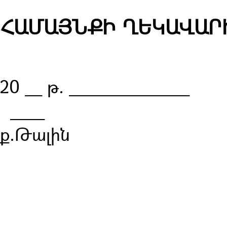
ՀԱՄԱՅՆՔԻ ՂԵԿԱՎԱՐ
20 __ թ. ______________
__
ք.Թալին