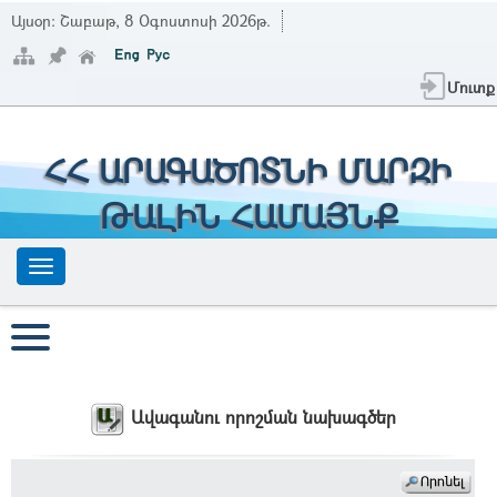
Այսօր:
Շաբաթ, 8 Օգոստոսի 2026թ.
Մուտք
ՀՀ ԱՐԱԳԱԾՈՏՆԻ ՄԱՐԶԻ
ԹԱԼԻՆ ՀԱՄԱՅՆՔ
Ավագանու որոշման նախագծեր