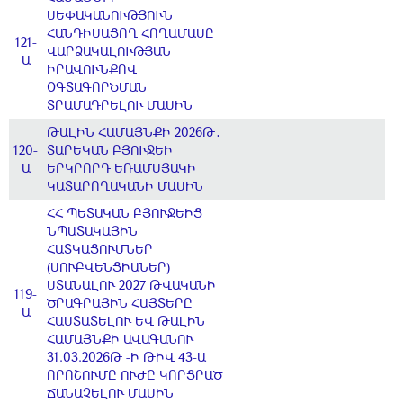
ՍԵՓԱԿԱՆՈՒԹՅՈՒՆ
ՀԱՆԴԻՍԱՑՈՂ ՀՈՂԱՄԱՍԸ
121-
ՎԱՐՁԱԿԱԼՈՒԹՅԱՆ
Ա
ԻՐԱՎՈՒՆՔՈՎ
ՕԳՏԱԳՈՐԾՄԱՆ
ՏՐԱՄԱԴՐԵԼՈՒ ՄԱՍԻՆ
ԹԱԼԻՆ ՀԱՄԱՅՆՔԻ 2026Թ․
120-
ՏԱՐԵԿԱՆ ԲՅՈՒՋԵԻ
Ա
ԵՐԿՐՈՐԴ ԵՌԱՄՍՅԱԿԻ
ԿԱՏԱՐՈՂԱԿԱՆԻ ՄԱՍԻՆ
ՀՀ ՊԵՏԱԿԱՆ ԲՅՈՒՋԵԻՑ
ՆՊԱՏԱԿԱՅԻՆ
ՀԱՏԿԱՑՈՒՄՆԵՐ
(ՍՈՒԲՎԵՆՑԻԱՆԵՐ)
ՍՏԱՆԱԼՈՒ 2027 ԹՎԱԿԱՆԻ
119-
ԾՐԱԳՐԱՅԻՆ ՀԱՅՏԵՐԸ
Ա
ՀԱՍՏԱՏԵԼՈՒ ԵՎ ԹԱԼԻՆ
ՀԱՄԱՅՆՔԻ ԱՎԱԳԱՆՈՒ
31.03.2026Թ -Ի ԹԻՎ 43-Ա
ՈՐՈՇՈՒՄԸ ՈՒԺԸ ԿՈՐՑՐԱԾ
ՃԱՆԱՉԵԼՈՒ ՄԱՍԻՆ