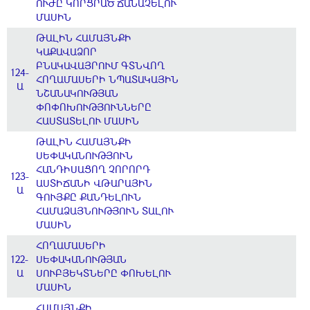
ՈՒԺԸ ԿՈՐՑՐԱԾ ՃԱՆԱՉԵԼՈՒ
ՄԱՍԻՆ
ԹԱԼԻՆ ՀԱՄԱՅՆՔԻ
ԿԱՔԱՎԱՁՈՐ
ԲՆԱԿԱՎԱՅՐՈՒՄ ԳՏՆՎՈՂ
124-
ՀՈՂԱՄԱՍԵՐԻ ՆՊԱՏԱԿԱՅԻՆ
Ա
ՆՇԱՆԱԿՈՒԹՅԱՆ
ՓՈՓՈԽՈՒԹՅՈՒՆՆԵՐԸ
ՀԱՍՏԱՏԵԼՈՒ ՄԱՍԻՆ
ԹԱԼԻՆ ՀԱՄԱՅՆՔԻ
ՍԵՓԱԿԱՆՈՒԹՅՈՒՆ
ՀԱՆԴԻՍԱՑՈՂ ՉՈՐՈՐԴ
123-
ԱՍՏԻՃԱՆԻ ՎԹԱՐԱՅԻՆ
Ա
ԳՈՒՅՔԸ ՔԱՆԴԵԼՈՒՆ
ՀԱՄԱՁԱՅՆՈՒԹՅՈՒՆ ՏԱԼՈՒ
ՄԱՍԻՆ
ՀՈՂԱՄԱՍԵՐԻ
122-
ՍԵՓԱԿԱՆՈՒԹՅԱՆ
Ա
ՍՈՒԲՅԵԿՏՆԵՐԸ ՓՈԽԵԼՈՒ
ՄԱՍԻՆ
ՀԱՄԱՅՆՔԻ