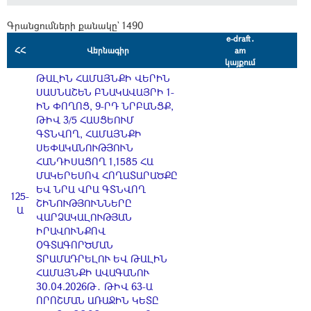
Գրանցումների քանակը` 1490
e-draft․
ՀՀ
Վերնագիր
am
կայքում
ԹԱԼԻՆ ՀԱՄԱՅՆՔԻ ՎԵՐԻՆ
ՍԱՍՆԱՇԵՆ ԲՆԱԿԱՎԱՅՐԻ 1-
ԻՆ ՓՈՂՈՑ, 9-ՐԴ ՆՐԲԱՆՑՔ,
ԹԻՎ 3/5 ՀԱՍՑԵՈՒՄ
ԳՏՆՎՈՂ, ՀԱՄԱՅՆՔԻ
ՍԵՓԱԿԱՆՈՒԹՅՈՒՆ
ՀԱՆԴԻՍԱՑՈՂ 1,1585 ՀԱ
ՄԱԿԵՐԵՍՈՎ ՀՈՂԱՏԱՐԱԾՔԸ
ԵՎ ՆՐԱ ՎՐԱ ԳՏՆՎՈՂ
125-
ՇԻՆՈՒԹՅՈՒՆՆԵՐԸ
Ա
ՎԱՐՁԱԿԱԼՈՒԹՅԱՆ
ԻՐԱՎՈՒՆՔՈՎ
ՕԳՏԱԳՈՐԾՄԱՆ
ՏՐԱՄԱԴՐԵԼՈՒ ԵՎ ԹԱԼԻՆ
ՀԱՄԱՅՆՔԻ ԱՎԱԳԱՆՈՒ
30.04.2026Թ․ ԹԻՎ 63-Ա
ՈՐՈՇՄԱՆ ԱՌԱՋԻՆ ԿԵՏԸ