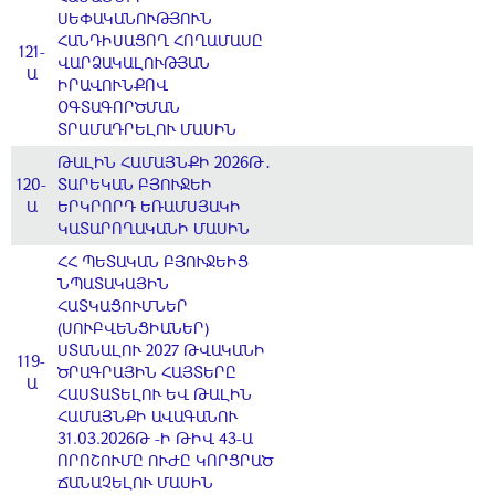
ՍԵՓԱԿԱՆՈՒԹՅՈՒՆ
ՀԱՆԴԻՍԱՑՈՂ ՀՈՂԱՄԱՍԸ
121-
ՎԱՐՁԱԿԱԼՈՒԹՅԱՆ
Ա
ԻՐԱՎՈՒՆՔՈՎ
ՕԳՏԱԳՈՐԾՄԱՆ
ՏՐԱՄԱԴՐԵԼՈՒ ՄԱՍԻՆ
ԹԱԼԻՆ ՀԱՄԱՅՆՔԻ 2026Թ․
120-
ՏԱՐԵԿԱՆ ԲՅՈՒՋԵԻ
Ա
ԵՐԿՐՈՐԴ ԵՌԱՄՍՅԱԿԻ
ԿԱՏԱՐՈՂԱԿԱՆԻ ՄԱՍԻՆ
ՀՀ ՊԵՏԱԿԱՆ ԲՅՈՒՋԵԻՑ
ՆՊԱՏԱԿԱՅԻՆ
ՀԱՏԿԱՑՈՒՄՆԵՐ
(ՍՈՒԲՎԵՆՑԻԱՆԵՐ)
ՍՏԱՆԱԼՈՒ 2027 ԹՎԱԿԱՆԻ
119-
ԾՐԱԳՐԱՅԻՆ ՀԱՅՏԵՐԸ
Ա
ՀԱՍՏԱՏԵԼՈՒ ԵՎ ԹԱԼԻՆ
ՀԱՄԱՅՆՔԻ ԱՎԱԳԱՆՈՒ
31.03.2026Թ -Ի ԹԻՎ 43-Ա
ՈՐՈՇՈՒՄԸ ՈՒԺԸ ԿՈՐՑՐԱԾ
ՃԱՆԱՉԵԼՈՒ ՄԱՍԻՆ