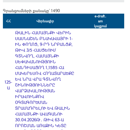
Գրանցումների քանակը` 1490
e-draft․
ՀՀ
Վերնագիր
am
կայքում
ԹԱԼԻՆ ՀԱՄԱՅՆՔԻ ՎԵՐԻՆ
ՍԱՍՆԱՇԵՆ ԲՆԱԿԱՎԱՅՐԻ 1-
ԻՆ ՓՈՂՈՑ, 9-ՐԴ ՆՐԲԱՆՑՔ,
ԹԻՎ 3/5 ՀԱՍՑԵՈՒՄ
ԳՏՆՎՈՂ, ՀԱՄԱՅՆՔԻ
ՍԵՓԱԿԱՆՈՒԹՅՈՒՆ
ՀԱՆԴԻՍԱՑՈՂ 1,1585 ՀԱ
ՄԱԿԵՐԵՍՈՎ ՀՈՂԱՏԱՐԱԾՔԸ
ԵՎ ՆՐԱ ՎՐԱ ԳՏՆՎՈՂ
125-
ՇԻՆՈՒԹՅՈՒՆՆԵՐԸ
Ա
ՎԱՐՁԱԿԱԼՈՒԹՅԱՆ
ԻՐԱՎՈՒՆՔՈՎ
ՕԳՏԱԳՈՐԾՄԱՆ
ՏՐԱՄԱԴՐԵԼՈՒ ԵՎ ԹԱԼԻՆ
ՀԱՄԱՅՆՔԻ ԱՎԱԳԱՆՈՒ
30.04.2026Թ․ ԹԻՎ 63-Ա
ՈՐՈՇՄԱՆ ԱՌԱՋԻՆ ԿԵՏԸ