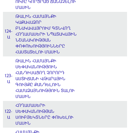
ՈՒԺԸ ԿՈՐՑՐԱԾ ՃԱՆԱՉԵԼՈՒ
ՄԱՍԻՆ
ԹԱԼԻՆ ՀԱՄԱՅՆՔԻ
ԿԱՔԱՎԱՁՈՐ
ԲՆԱԿԱՎԱՅՐՈՒՄ ԳՏՆՎՈՂ
124-
ՀՈՂԱՄԱՍԵՐԻ ՆՊԱՏԱԿԱՅԻՆ
Ա
ՆՇԱՆԱԿՈՒԹՅԱՆ
ՓՈՓՈԽՈՒԹՅՈՒՆՆԵՐԸ
ՀԱՍՏԱՏԵԼՈՒ ՄԱՍԻՆ
ԹԱԼԻՆ ՀԱՄԱՅՆՔԻ
ՍԵՓԱԿԱՆՈՒԹՅՈՒՆ
ՀԱՆԴԻՍԱՑՈՂ ՉՈՐՈՐԴ
123-
ԱՍՏԻՃԱՆԻ ՎԹԱՐԱՅԻՆ
Ա
ԳՈՒՅՔԸ ՔԱՆԴԵԼՈՒՆ
ՀԱՄԱՁԱՅՆՈՒԹՅՈՒՆ ՏԱԼՈՒ
ՄԱՍԻՆ
ՀՈՂԱՄԱՍԵՐԻ
122-
ՍԵՓԱԿԱՆՈՒԹՅԱՆ
Ա
ՍՈՒԲՅԵԿՏՆԵՐԸ ՓՈԽԵԼՈՒ
ՄԱՍԻՆ
ՀԱՄԱՅՆՔԻ