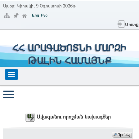
Այսօր:
Կիրակի, 9 Օգոստոսի 2026թ.
Մուտք
ՀՀ ԱՐԱԳԱԾՈՏՆԻ ՄԱՐԶԻ
ԹԱԼԻՆ ՀԱՄԱՅՆՔ
Ավագանու որոշման նախագծեր