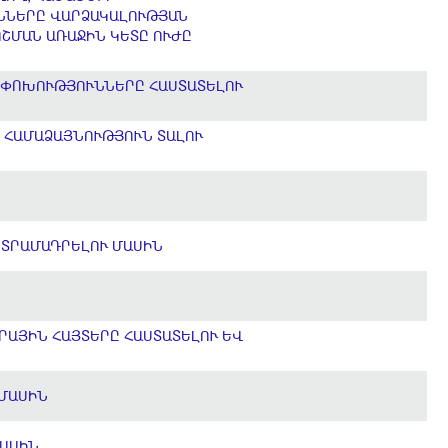
ՒՆՆԵՐԸ ՎԱՐՁԱԿԱԼՈՒԹՅԱՆ
ՈՇՄԱՆ ԱՌԱՋԻՆ ԿԵՏԸ ՈՒԺԸ
ՈՓՈԽՈՒԹՅՈՒՆՆԵՐԸ ՀԱՍՏԱՏԵԼՈՒ
 ՀԱՄԱՁԱՅՆՈՒԹՅՈՒՆ ՏԱԼՈՒ
 ՏՐԱՄԱԴՐԵԼՈՒ ՄԱՍԻՆ
ՐԱՅԻՆ ՀԱՅՏԵՐԸ ՀԱՍՏԱՏԵԼՈՒ ԵՎ
 ՄԱՍԻՆ
ՄԱՍԻՆ