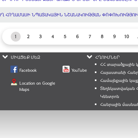
ՈՂ ՀՈՂԱՄԱՍԻ ՆՊԱՏԱԿԱՅԻՆ ՆՇԱՆԱԿՈՒԹՅԱՆ ՓՈՓՈԽՈՒԹՅՈՒ
1
2
3
4
5
6
7
8
9
10
ՄԻԱՑԵՔ ՄԵԶ
ՀՂՈՒՄՆԵՐ
ՀՀ տարածքային 
Facebook
YouTube
Հայաստանի Հանր
Համայնքային կայ
Location on Google
Տեղեկատվական 
Maps
Կենտրոն
Հանրային մասնա