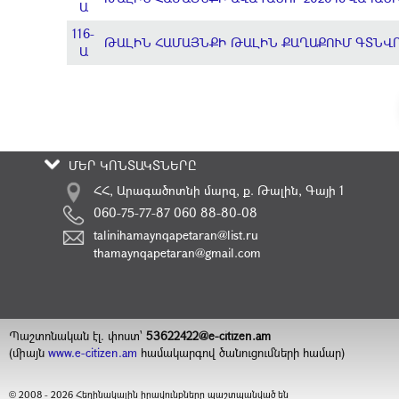
Ա
116-
ԹԱԼԻՆ ՀԱՄԱՅՆՔԻ ԹԱԼԻՆ ՔԱՂԱՔՈՒՄ ԳՏՆՎ
Ա
ՄԵՐ ԿՈՆՏԱԿՏՆԵՐԸ
ՀՀ, Արագածոտնի մարզ, ք. Թալին, Գայի 1
060-75-77-87 060 88-80-08
talinihamaynqapetaran@list.ru
thamaynqapetaran@gmail.com
Պաշտոնական էլ. փոստ`
53622422@e-citizen.am
(միայն
www.e-citizen.am
համակարգով ծանուցումների համար)
2008 -
2026
Հեղինակային իրավունքները պաշտպանված են
©