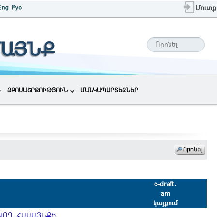
Մուտք
ՄԱՅՆՔ
ԶԲՈՍԱՇՐՋՈՒԹՅՈՒՆ
ՄԱՆԿԱՊԱՐՏԵԶՆԵՐ
e-draft․
am
կայքում
ՎՈՂ, ՀԱՄԱՅՆՔԻ