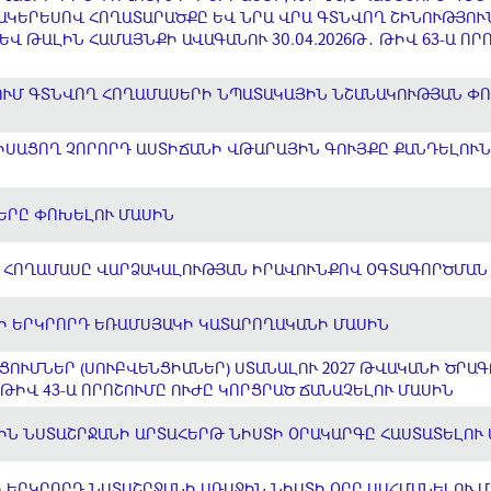
 ՄԱԿԵՐԵՍՈՎ ՀՈՂԱՏԱՐԱԾՔԸ ԵՎ ՆՐԱ ՎՐԱ ԳՏՆՎՈՂ ՇԻՆՈՒԹՅՈ
Վ ԹԱԼԻՆ ՀԱՄԱՅՆՔԻ ԱՎԱԳԱՆՈՒ 30.04.2026Թ․ ԹԻՎ 63-Ա ՈՐ
ՈՒՄ ԳՏՆՎՈՂ ՀՈՂԱՄԱՍԵՐԻ ՆՊԱՏԱԿԱՅԻՆ ՆՇԱՆԱԿՈՒԹՅԱՆ Փ
ՍԱՑՈՂ ՉՈՐՈՐԴ ԱՍՏԻՃԱՆԻ ՎԹԱՐԱՅԻՆ ԳՈՒՅՔԸ ՔԱՆԴԵԼՈՒՆ
ԵՐԸ ՓՈԽԵԼՈՒ ՄԱՍԻՆ
 ՀՈՂԱՄԱՍԸ ՎԱՐՁԱԿԱԼՈՒԹՅԱՆ ԻՐԱՎՈՒՆՔՈՎ ՕԳՏԱԳՈՐԾՄԱՆ
ԵԻ ԵՐԿՐՈՐԴ ԵՌԱՄՍՅԱԿԻ ԿԱՏԱՐՈՂԱԿԱՆԻ ՄԱՍԻՆ
ՑՈՒՄՆԵՐ (ՍՈՒԲՎԵՆՑԻԱՆԵՐ) ՍՏԱՆԱԼՈՒ 2027 ԹՎԱԿԱՆԻ ԾՐԱԳ
Ի ԹԻՎ 43-Ա ՈՐՈՇՈՒՄԸ ՈՒԺԸ ԿՈՐՑՐԱԾ ՃԱՆԱՉԵԼՈՒ ՄԱՍԻՆ
ԻՆ ՆՍՏԱՇՐՋԱՆԻ ԱՐՏԱՀԵՐԹ ՆԻՍՏԻ ՕՐԱԿԱՐԳԸ ՀԱՍՏԱՏԵԼՈՒ
 ԵՐԿՐՈՐԴ ՆՍՏԱՇՐՋԱՆԻ ԱՌԱՋԻՆ ՆԻՍՏԻ ՕՐԸ ՍԱՀՄԱՆԵԼՈՒ 