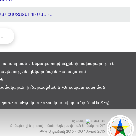
ՆԸ ՀԱՍՏԱՏԵԼՈՒ ՄԱՍԻՆ
...
կառավարման և ենթակառուցվածքների նախարարություն
ապետության Էլեկտրոնային Կառավարում
քեր
Համակարգերի Զարգացման և Վերապատրաստման
կցություն տեղական ինքնակառավարմանը (ՀաՄաՏեղ)
Մշակող
ՏՀԶՎԿ ՀԿ
Համայնքային կառավարման տեղեկատվական համակարգ
217
ԲԿԳ Մրցանակ 2015 - OGP Award 2015