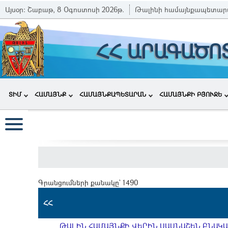
Այսօր:
Շաբաթ, 8 Օգոստոսի 2026թ.
Թալինի համայնքապետար
ՀՀ ԱՐԱԳԱԾՈ
ՏԻՄ
ՀԱՄԱՅՆՔ
ՀԱՄԱՅՆՔԱՊԵՏԱՐԱՆ
ՀԱՄԱՅՆՔԻ ԲՅՈՒՋԵ
Գրանցումների քանակը` 1490
ՀՀ
ԹԱԼԻՆ ՀԱՄԱՅՆՔԻ ՎԵՐԻՆ ՍԱՍՆԱՇԵՆ ԲՆԱԿԱՎ