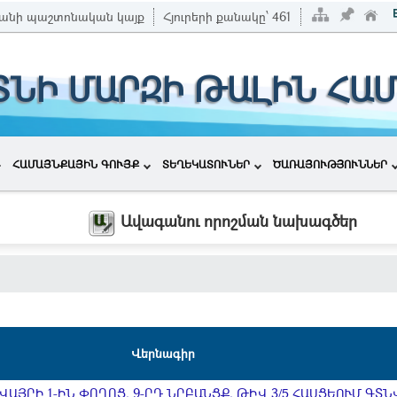
անի պաշտոնական կայք
Հյուրերի քանակը՝
461
ՏՆԻ ՄԱՐԶԻ ԹԱԼԻՆ ՀԱ
ՀԱՄԱՅՆՔԱՅԻՆ ԳՈՒՅՔ
ՏԵՂԵԿԱՏՈՒՆԵՐ
ԾԱՌԱՅՈՒԹՅՈՒՆՆԵՐ
Ավագանու որոշման նախագծեր
Վերնագիր
ԱՅՐԻ 1-ԻՆ ՓՈՂՈՑ, 9-ՐԴ ՆՐԲԱՆՑՔ, ԹԻՎ 3/5 ՀԱՍՑԵՈՒՄ ԳՏՆ