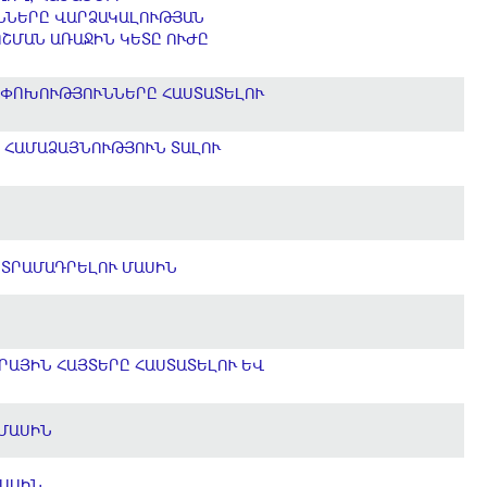
ՒՆՆԵՐԸ ՎԱՐՁԱԿԱԼՈՒԹՅԱՆ
ՈՇՄԱՆ ԱՌԱՋԻՆ ԿԵՏԸ ՈՒԺԸ
ՈՓՈԽՈՒԹՅՈՒՆՆԵՐԸ ՀԱՍՏԱՏԵԼՈՒ
 ՀԱՄԱՁԱՅՆՈՒԹՅՈՒՆ ՏԱԼՈՒ
 ՏՐԱՄԱԴՐԵԼՈՒ ՄԱՍԻՆ
ՐԱՅԻՆ ՀԱՅՏԵՐԸ ՀԱՍՏԱՏԵԼՈՒ ԵՎ
 ՄԱՍԻՆ
ՄԱՍԻՆ