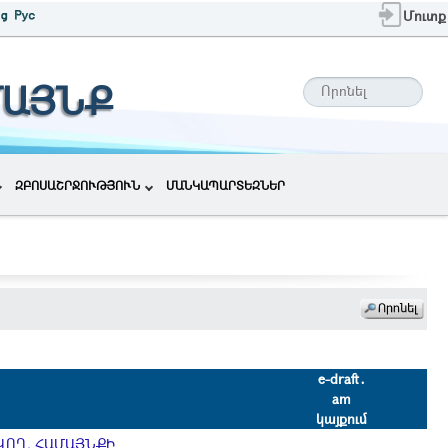
Մուտք
ՄԱՅՆՔ
ԶԲՈՍԱՇՐՋՈՒԹՅՈՒՆ
ՄԱՆԿԱՊԱՐՏԵԶՆԵՐ
e-draft․
am
կայքում
ՎՈՂ, ՀԱՄԱՅՆՔԻ