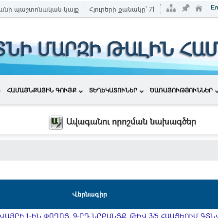
անի պաշտոնական կայք
Հյուրերի քանակը՝
71
ՏՆԻ ՄԱՐԶԻ ԹԱԼԻՆ ՀԱ
ՀԱՄԱՅՆՔԱՅԻՆ ԳՈՒՅՔ
ՏԵՂԵԿԱՏՈՒՆԵՐ
ԾԱՌԱՅՈՒԹՅՈՒՆՆԵՐ
Ավագանու որոշման նախագծեր
Վերնագիր
ԱՅՐԻ 1-ԻՆ ՓՈՂՈՑ, 9-ՐԴ ՆՐԲԱՆՑՔ, ԹԻՎ 3/5 ՀԱՍՑԵՈՒՄ ԳՏՆ