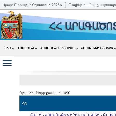
Այսօր:
Ուրբաթ, 7 Օգոստոսի 2026թ.
Թալինի համայնքապետար
ՀՀ ԱՐԱԳԱԾՈ
ՏԻՄ
ՀԱՄԱՅՆՔ
ՀԱՄԱՅՆՔԱՊԵՏԱՐԱՆ
ՀԱՄԱՅՆՔԻ ԲՅՈՒՋԵ
Գրանցումների քանակը` 1490
ՀՀ
ԹԱԼԻՆ ՀԱՄԱՅՆՔԻ ՎԵՐԻՆ ՍԱՍՆԱՇԵՆ ԲՆԱԿԱՎ