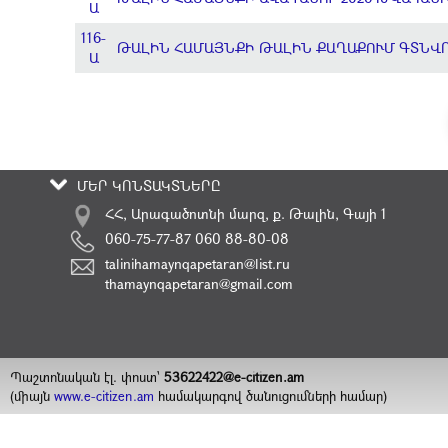
Ա
116-
ԹԱԼԻՆ ՀԱՄԱՅՆՔԻ ԹԱԼԻՆ ՔԱՂԱՔՈՒՄ ԳՏՆՎ
Ա
ՄԵՐ ԿՈՆՏԱԿՏՆԵՐԸ
ՀՀ, Արագածոտնի մարզ, ք. Թալին, Գայի 1
060-75-77-87 060 88-80-08
talinihamaynqapetaran@list.ru
thamaynqapetaran@gmail.com
Պաշտոնական էլ. փոստ`
53622422@e-citizen.am
(միայն
www.e-citizen.am
համակարգով ծանուցումների համար)
2008 -
2026
Հեղինակային իրավունքները պաշտպանված են
©