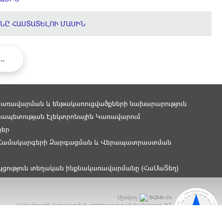
ՆԸ ՀԱՍՏԱՏԵԼՈՒ ՄԱՍԻՆ
...
կառավարման և ենթակառուցվածքների նախարարություն
ապետության Էլեկտրոնային Կառավարում
քեր
Համակարգերի Զարգացման և Վերապատրաստման
կցություն տեղական ինքնակառավարմանը (ՀաՄաՏեղ)
Մշակող
ՏՀԶՎԿ ՀԿ
Համայնքային կառավարման տեղեկատվական համակարգ
217
ԲԿԳ Մրցանակ 2015 - OGP Award 2015