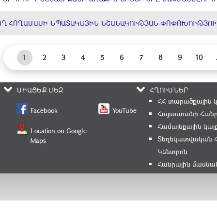
ՈՂ ՀՈՂԱՄԱՍԻ ՆՊԱՏԱԿԱՅԻՆ ՆՇԱՆԱԿՈՒԹՅԱՆ ՓՈՓՈԽՈՒԹՅՈՒ
1
2
3
4
5
6
7
8
9
10
ՄԻԱՑԵՔ ՄԵԶ
ՀՂՈՒՄՆԵՐ
ՀՀ տարածքային 
Facebook
YouTube
Հայաստանի Հանր
Համայնքային կայ
Location on Google
Տեղեկատվական 
Maps
Կենտրոն
Հանրային մասնա