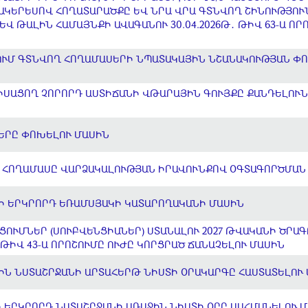
 ՄԱԿԵՐԵՍՈՎ ՀՈՂԱՏԱՐԱԾՔԸ ԵՎ ՆՐԱ ՎՐԱ ԳՏՆՎՈՂ ՇԻՆՈՒԹՅՈ
Վ ԹԱԼԻՆ ՀԱՄԱՅՆՔԻ ԱՎԱԳԱՆՈՒ 30.04.2026Թ․ ԹԻՎ 63-Ա ՈՐ
ՈՒՄ ԳՏՆՎՈՂ ՀՈՂԱՄԱՍԵՐԻ ՆՊԱՏԱԿԱՅԻՆ ՆՇԱՆԱԿՈՒԹՅԱՆ Փ
ՍԱՑՈՂ ՉՈՐՈՐԴ ԱՍՏԻՃԱՆԻ ՎԹԱՐԱՅԻՆ ԳՈՒՅՔԸ ՔԱՆԴԵԼՈՒՆ
ԵՐԸ ՓՈԽԵԼՈՒ ՄԱՍԻՆ
 ՀՈՂԱՄԱՍԸ ՎԱՐՁԱԿԱԼՈՒԹՅԱՆ ԻՐԱՎՈՒՆՔՈՎ ՕԳՏԱԳՈՐԾՄԱՆ
ԵԻ ԵՐԿՐՈՐԴ ԵՌԱՄՍՅԱԿԻ ԿԱՏԱՐՈՂԱԿԱՆԻ ՄԱՍԻՆ
ՑՈՒՄՆԵՐ (ՍՈՒԲՎԵՆՑԻԱՆԵՐ) ՍՏԱՆԱԼՈՒ 2027 ԹՎԱԿԱՆԻ ԾՐԱԳ
Ի ԹԻՎ 43-Ա ՈՐՈՇՈՒՄԸ ՈՒԺԸ ԿՈՐՑՐԱԾ ՃԱՆԱՉԵԼՈՒ ՄԱՍԻՆ
ԻՆ ՆՍՏԱՇՐՋԱՆԻ ԱՐՏԱՀԵՐԹ ՆԻՍՏԻ ՕՐԱԿԱՐԳԸ ՀԱՍՏԱՏԵԼՈՒ
 ԵՐԿՐՈՐԴ ՆՍՏԱՇՐՋԱՆԻ ԱՌԱՋԻՆ ՆԻՍՏԻ ՕՐԸ ՍԱՀՄԱՆԵԼՈՒ 