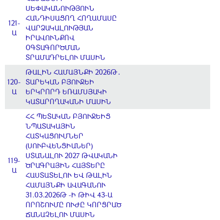
ՍԵՓԱԿԱՆՈՒԹՅՈՒՆ
ՀԱՆԴԻՍԱՑՈՂ ՀՈՂԱՄԱՍԸ
121-
ՎԱՐՁԱԿԱԼՈՒԹՅԱՆ
Ա
ԻՐԱՎՈՒՆՔՈՎ
ՕԳՏԱԳՈՐԾՄԱՆ
ՏՐԱՄԱԴՐԵԼՈՒ ՄԱՍԻՆ
ԹԱԼԻՆ ՀԱՄԱՅՆՔԻ 2026Թ․
120-
ՏԱՐԵԿԱՆ ԲՅՈՒՋԵԻ
Ա
ԵՐԿՐՈՐԴ ԵՌԱՄՍՅԱԿԻ
ԿԱՏԱՐՈՂԱԿԱՆԻ ՄԱՍԻՆ
ՀՀ ՊԵՏԱԿԱՆ ԲՅՈՒՋԵԻՑ
ՆՊԱՏԱԿԱՅԻՆ
ՀԱՏԿԱՑՈՒՄՆԵՐ
(ՍՈՒԲՎԵՆՑԻԱՆԵՐ)
ՍՏԱՆԱԼՈՒ 2027 ԹՎԱԿԱՆԻ
119-
ԾՐԱԳՐԱՅԻՆ ՀԱՅՏԵՐԸ
Ա
ՀԱՍՏԱՏԵԼՈՒ ԵՎ ԹԱԼԻՆ
ՀԱՄԱՅՆՔԻ ԱՎԱԳԱՆՈՒ
31.03.2026Թ -Ի ԹԻՎ 43-Ա
ՈՐՈՇՈՒՄԸ ՈՒԺԸ ԿՈՐՑՐԱԾ
ՃԱՆԱՉԵԼՈՒ ՄԱՍԻՆ