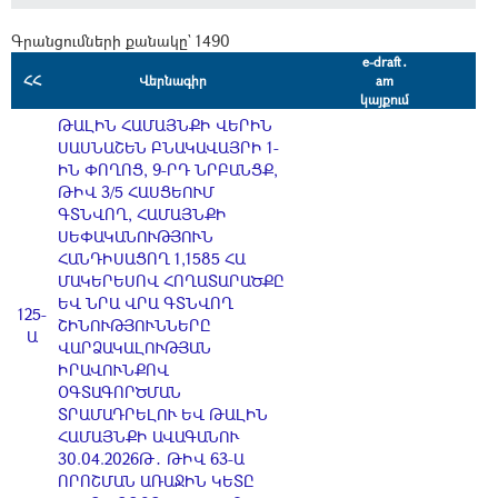
Գրանցումների քանակը` 1490
e-draft․
ՀՀ
Վերնագիր
am
կայքում
ԹԱԼԻՆ ՀԱՄԱՅՆՔԻ ՎԵՐԻՆ
ՍԱՍՆԱՇԵՆ ԲՆԱԿԱՎԱՅՐԻ 1-
ԻՆ ՓՈՂՈՑ, 9-ՐԴ ՆՐԲԱՆՑՔ,
ԹԻՎ 3/5 ՀԱՍՑԵՈՒՄ
ԳՏՆՎՈՂ, ՀԱՄԱՅՆՔԻ
ՍԵՓԱԿԱՆՈՒԹՅՈՒՆ
ՀԱՆԴԻՍԱՑՈՂ 1,1585 ՀԱ
ՄԱԿԵՐԵՍՈՎ ՀՈՂԱՏԱՐԱԾՔԸ
ԵՎ ՆՐԱ ՎՐԱ ԳՏՆՎՈՂ
125-
ՇԻՆՈՒԹՅՈՒՆՆԵՐԸ
Ա
ՎԱՐՁԱԿԱԼՈՒԹՅԱՆ
ԻՐԱՎՈՒՆՔՈՎ
ՕԳՏԱԳՈՐԾՄԱՆ
ՏՐԱՄԱԴՐԵԼՈՒ ԵՎ ԹԱԼԻՆ
ՀԱՄԱՅՆՔԻ ԱՎԱԳԱՆՈՒ
30.04.2026Թ․ ԹԻՎ 63-Ա
ՈՐՈՇՄԱՆ ԱՌԱՋԻՆ ԿԵՏԸ