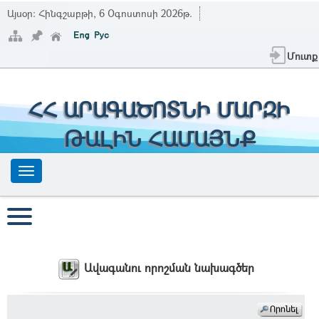
Այսօր:
Հինգշաբթի, 6 Օգոստոսի 2026թ.
Մուտք
ՀՀ ԱՐԱԳԱԾՈՏՆԻ ՄԱՐԶԻ
ԹԱԼԻՆ ՀԱՄԱՅՆՔ
Ավագանու որոշման նախագծեր