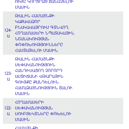
ՈՒԺԸ ԿՈՐՑՐԱԾ ՃԱՆԱՉԵԼՈՒ
ՄԱՍԻՆ
ԹԱԼԻՆ ՀԱՄԱՅՆՔԻ
ԿԱՔԱՎԱՁՈՐ
ԲՆԱԿԱՎԱՅՐՈՒՄ ԳՏՆՎՈՂ
124-
ՀՈՂԱՄԱՍԵՐԻ ՆՊԱՏԱԿԱՅԻՆ
Ա
ՆՇԱՆԱԿՈՒԹՅԱՆ
ՓՈՓՈԽՈՒԹՅՈՒՆՆԵՐԸ
ՀԱՍՏԱՏԵԼՈՒ ՄԱՍԻՆ
ԹԱԼԻՆ ՀԱՄԱՅՆՔԻ
ՍԵՓԱԿԱՆՈՒԹՅՈՒՆ
ՀԱՆԴԻՍԱՑՈՂ ՉՈՐՈՐԴ
123-
ԱՍՏԻՃԱՆԻ ՎԹԱՐԱՅԻՆ
Ա
ԳՈՒՅՔԸ ՔԱՆԴԵԼՈՒՆ
ՀԱՄԱՁԱՅՆՈՒԹՅՈՒՆ ՏԱԼՈՒ
ՄԱՍԻՆ
ՀՈՂԱՄԱՍԵՐԻ
122-
ՍԵՓԱԿԱՆՈՒԹՅԱՆ
Ա
ՍՈՒԲՅԵԿՏՆԵՐԸ ՓՈԽԵԼՈՒ
ՄԱՍԻՆ
ՀԱՄԱՅՆՔԻ