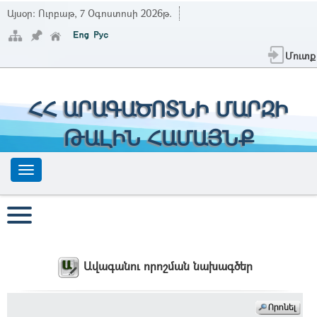
Այսօր:
Ուրբաթ, 7 Օգոստոսի 2026թ.
Մուտք
ՀՀ ԱՐԱԳԱԾՈՏՆԻ ՄԱՐԶԻ
ԹԱԼԻՆ ՀԱՄԱՅՆՔ
Ավագանու որոշման նախագծեր