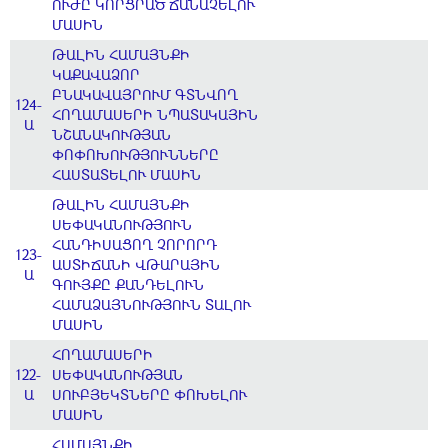
ՈՒԺԸ ԿՈՐՑՐԱԾ ՃԱՆԱՉԵԼՈՒ
ՄԱՍԻՆ
ԹԱԼԻՆ ՀԱՄԱՅՆՔԻ
ԿԱՔԱՎԱՁՈՐ
ԲՆԱԿԱՎԱՅՐՈՒՄ ԳՏՆՎՈՂ
124-
ՀՈՂԱՄԱՍԵՐԻ ՆՊԱՏԱԿԱՅԻՆ
Ա
ՆՇԱՆԱԿՈՒԹՅԱՆ
ՓՈՓՈԽՈՒԹՅՈՒՆՆԵՐԸ
ՀԱՍՏԱՏԵԼՈՒ ՄԱՍԻՆ
ԹԱԼԻՆ ՀԱՄԱՅՆՔԻ
ՍԵՓԱԿԱՆՈՒԹՅՈՒՆ
ՀԱՆԴԻՍԱՑՈՂ ՉՈՐՈՐԴ
123-
ԱՍՏԻՃԱՆԻ ՎԹԱՐԱՅԻՆ
Ա
ԳՈՒՅՔԸ ՔԱՆԴԵԼՈՒՆ
ՀԱՄԱՁԱՅՆՈՒԹՅՈՒՆ ՏԱԼՈՒ
ՄԱՍԻՆ
ՀՈՂԱՄԱՍԵՐԻ
122-
ՍԵՓԱԿԱՆՈՒԹՅԱՆ
Ա
ՍՈՒԲՅԵԿՏՆԵՐԸ ՓՈԽԵԼՈՒ
ՄԱՍԻՆ
ՀԱՄԱՅՆՔԻ