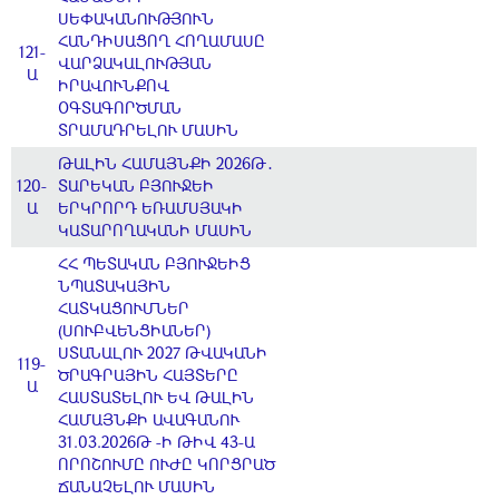
ՍԵՓԱԿԱՆՈՒԹՅՈՒՆ
ՀԱՆԴԻՍԱՑՈՂ ՀՈՂԱՄԱՍԸ
121-
ՎԱՐՁԱԿԱԼՈՒԹՅԱՆ
Ա
ԻՐԱՎՈՒՆՔՈՎ
ՕԳՏԱԳՈՐԾՄԱՆ
ՏՐԱՄԱԴՐԵԼՈՒ ՄԱՍԻՆ
ԹԱԼԻՆ ՀԱՄԱՅՆՔԻ 2026Թ․
120-
ՏԱՐԵԿԱՆ ԲՅՈՒՋԵԻ
Ա
ԵՐԿՐՈՐԴ ԵՌԱՄՍՅԱԿԻ
ԿԱՏԱՐՈՂԱԿԱՆԻ ՄԱՍԻՆ
ՀՀ ՊԵՏԱԿԱՆ ԲՅՈՒՋԵԻՑ
ՆՊԱՏԱԿԱՅԻՆ
ՀԱՏԿԱՑՈՒՄՆԵՐ
(ՍՈՒԲՎԵՆՑԻԱՆԵՐ)
ՍՏԱՆԱԼՈՒ 2027 ԹՎԱԿԱՆԻ
119-
ԾՐԱԳՐԱՅԻՆ ՀԱՅՏԵՐԸ
Ա
ՀԱՍՏԱՏԵԼՈՒ ԵՎ ԹԱԼԻՆ
ՀԱՄԱՅՆՔԻ ԱՎԱԳԱՆՈՒ
31.03.2026Թ -Ի ԹԻՎ 43-Ա
ՈՐՈՇՈՒՄԸ ՈՒԺԸ ԿՈՐՑՐԱԾ
ՃԱՆԱՉԵԼՈՒ ՄԱՍԻՆ