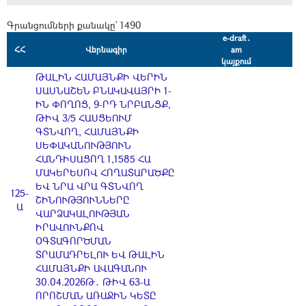
Գրանցումների քանակը` 1490
e-draft․
ՀՀ
Վերնագիր
am
կայքում
ԹԱԼԻՆ ՀԱՄԱՅՆՔԻ ՎԵՐԻՆ
ՍԱՍՆԱՇԵՆ ԲՆԱԿԱՎԱՅՐԻ 1-
ԻՆ ՓՈՂՈՑ, 9-ՐԴ ՆՐԲԱՆՑՔ,
ԹԻՎ 3/5 ՀԱՍՑԵՈՒՄ
ԳՏՆՎՈՂ, ՀԱՄԱՅՆՔԻ
ՍԵՓԱԿԱՆՈՒԹՅՈՒՆ
ՀԱՆԴԻՍԱՑՈՂ 1,1585 ՀԱ
ՄԱԿԵՐԵՍՈՎ ՀՈՂԱՏԱՐԱԾՔԸ
ԵՎ ՆՐԱ ՎՐԱ ԳՏՆՎՈՂ
125-
ՇԻՆՈՒԹՅՈՒՆՆԵՐԸ
Ա
ՎԱՐՁԱԿԱԼՈՒԹՅԱՆ
ԻՐԱՎՈՒՆՔՈՎ
ՕԳՏԱԳՈՐԾՄԱՆ
ՏՐԱՄԱԴՐԵԼՈՒ ԵՎ ԹԱԼԻՆ
ՀԱՄԱՅՆՔԻ ԱՎԱԳԱՆՈՒ
30.04.2026Թ․ ԹԻՎ 63-Ա
ՈՐՈՇՄԱՆ ԱՌԱՋԻՆ ԿԵՏԸ