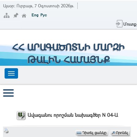
Այսօր:
Ուրբաթ, 7 Օգոստոսի 2026թ.
Մուտք
ՀՀ ԱՐԱԳԱԾՈՏՆԻ ՄԱՐԶԻ
ԹԱԼԻՆ ՀԱՄԱՅՆՔ
Ավագանու որոշման նախագծեր N 04-Ա