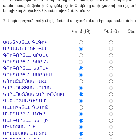
պահուստային ֆոնդի միջոցներից 660 մլն դրամի չափով ուղղել ֆոն
կապիտալ ծախսերի ֆինանսավորման համար:
2. Սույն որոշումն ուժի մեջ է մտնում պաշտոնական հրապարակման հաջ
Կողմ (19)
Դեմ (0)
Ձեռն
ԱՎԵՏԻՍՅԱՆ ԳԱԳԻԿ
ԱՐՄԵՆ ԾԱՌՈՒԿՅԱՆ
ԳՐԻԳՈՐՅԱՆ ԱՐՄԵՆ
ԳՐԻԳՈՐՅԱՆ ԿԱՐԵՆ
ԳՐԻԳՈՐՅԱՆ ՆԱՐԵԿ
ԳՐԻԳՈՐՅԱՆ ՍԱՐԳԻՍ
ԵՂԻԱԶԱՐՅԱՆ ՎԱՀԵ
ԿԱՐԱՊԵՏՅԱՆ ԱՐՄԱՆ
ԿԱՐԱՊԵՏՅԱՆ ՀԱՐՈՒԹՅՈՒՆ
ՂԱԶԱՐՅԱՆ ԳԵՂԱՄ
ՄԱՆՈՒԿՅԱՆ ԴԱՎԻԹ
ՄԱՐԳԱՐՅԱՆ ՄՀԵՐ
ՄԱՐԳԱՐՅԱՆ ՆԵԼԼԻ
ՄԻԿՈՅԱՆ ԱՆԻ
ՄԻՆԱՍՅԱՆ ԱՎԵՏԻՍ