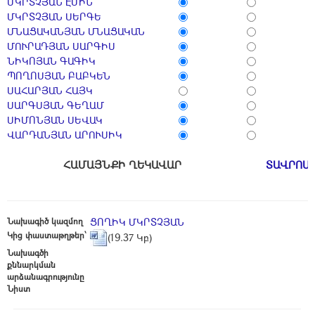
ՄԿՐՏՉՅԱՆ ԷՄԻՆ
ՄԿՐՏՉՅԱՆ ՍԵՐԳԵ
ՄՆԱՑԱԿԱՆՅԱՆ ՄՆԱՑԱԿԱՆ
ՄՈՒՐԱԴՅԱՆ ՍԱՐԳԻՍ
ՆԻԿՈՅԱՆ ԳԱԳԻԿ
ՊՈՂՈՍՅԱՆ ԲԱԲԿԵՆ
ՍԱՀԱՐՅԱՆ ՀԱՅԿ
ՍԱՐԳՍՅԱՆ ԳԵՂԱՄ
ՍԻՄՈՆՅԱՆ ՍԵՎԱԿ
ՎԱՐԴԱՆՅԱՆ ԱՐՈՒՍԻԿ
ՀԱՄԱՅՆՔԻ ՂԵԿԱՎԱՐ
ՏԱՎՐՈՍ
Նախագիծ կազմող
ՑՈՂԻԿ ՄԿՐՏՉՅԱՆ
Կից փաստաթղթեր՝
(19.37 Կբ)
Նախագծի
քննարկման
արձանագրությունը
Նիստ