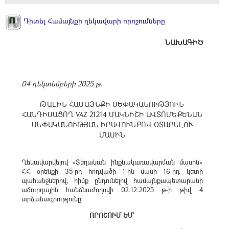
Դիտել Համայնքի ղեկավարի որոշումները
ՆԱԽԱԳԻԾ
04 դեկտեմբերի 2025 թ.
ԹԱԼԻՆ ՀԱՄԱՅՆՔԻ ՍԵՓԱԿԱՆՈՒԹՅՈՒՆ
ՀԱՆԴԻՍԱՑՈՂ VAZ 21214 ՄԱԿՆԻՇԻ ԱՎՏՈՄԵՔԵՆԱՆ
ՍԵՓԱԿԱՆՈՒԹՅԱՆ ԻՐԱՎՈՒՆՔՈՎ ՕՏԱՐԵԼՈՒ
ՄԱՍԻՆ
Ղեկավարվելով «Տեղական ինքնակառավարման մասին»
ՀՀ օրենքի 35-րդ հոդվածի 1-ին մասի 16-րդ կետի
պահանջներով, հիմք ընդունելով համայնքապետարանի
աճուրդային հանձնաժողովի 02.12.2025 թ-ի թիվ 4
արձանագրությունը
ՈՐՈՇՈՒՄ ԵՄ`