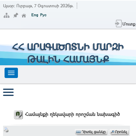
Այսօր:
Ուրբաթ, 7 Օգոստոսի 2026թ.
Մուտք
ՀՀ ԱՐԱԳԱԾՈՏՆԻ ՄԱՐԶԻ
ԹԱԼԻՆ ՀԱՄԱՅՆՔ
Համայնքի ղեկավարի որոշման նախագիծ