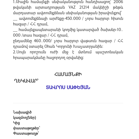
1.Թալին համայնքի սեփականություն հանդիսացող՝ 2006
թվականի արտադրության VAZ 21214 մակնիշի թեթև
մարդատար ավտոմեքենան սեփականության իրավունքով՝
__ ավտոմեքենայի արժեքը-450.000 / չորս հարյուր հիսուն
հազար / ՀՀ դրամ,
__ համայնքապետարանի կողմից կատարված ծախսեր-10․
000 /տաս հազար / ՀՀ դրամ,
ընդամենը 460․000/ չորս հարյուր վաթսուն հազար / ՀՀ
դրամով օտարել Օհան Կորյունի Խաչատրյանին:
2.Սույն որոշումն ուժի մեջ է մտնում պաշտոնական
հրապարակմանը հաջորդող օրվանից:
ՀԱՄԱՅՆՔԻ
ՂԵԿԱՎԱՐ՝
ՏԱՎՐՈՍ ՍԱՓԵՅԱՆ
Նախագիծ
կազմող(ներ)
Կից
փաստաթղթեր՝
Փաստաթուղթ՝