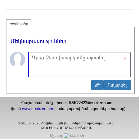
Կարծիքներ
Մեկնաբանություններ
×
Պաշտոնական էլ. փոստ`
53622422@e-citizen.am
(միայն
www.e-citizen.am
համակարգով ծանուցումների համար)
2008 -
2026
Հեղինակային իրավունքները պաշտպանված են
©
ԹԱԼԻՆԻ ՀԱՄԱՅՆՔԱՊԵՏԱՐԱՆ
Մշակող
ՏՀԶՎԿ ՀԿ