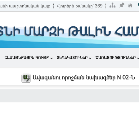
անի պաշտոնական կայք
Հյուրերի քանակը՝
369
ՏՆԻ ՄԱՐԶԻ ԹԱԼԻՆ ՀԱ
ՀԱՄԱՅՆՔԱՅԻՆ ԳՈՒՅՔ
ՏԵՂԵԿԱՏՈՒՆԵՐ
ԾԱՌԱՅՈՒԹՅՈՒՆՆԵՐ
Ավագանու որոշման նախագծեր N 02-Ն