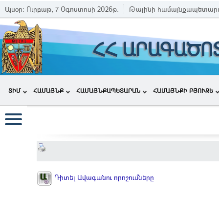
Այսօր:
Ուրբաթ, 7 Օգոստոսի 2026թ.
Թալինի համայնքապետար
ՀՀ ԱՐԱԳԱԾՈ
ՏԻՄ
ՀԱՄԱՅՆՔ
ՀԱՄԱՅՆՔԱՊԵՏԱՐԱՆ
ՀԱՄԱՅՆՔԻ ԲՅՈՒՋԵ
Դիտել Ավագանու որոշումները