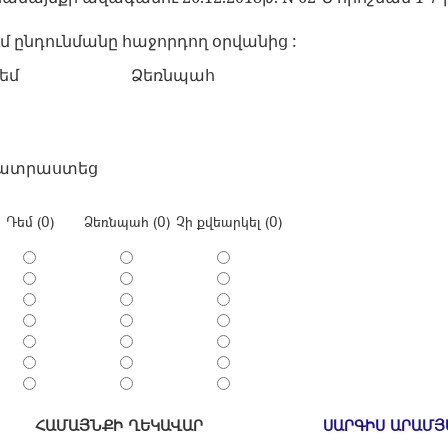
ում ընդունմանը հաջորդող օրվանից :
եմ
Ձեռնպահ
պատրաստեց
Դեմ (0)
Ձեռնպահ (0)
Չի քվեարկել (0)
ՀԱՄԱՅՆՔԻ ՂԵԿԱՎԱՐ
ՍԱՐԳԻՍ ԱՐԱՄՅ