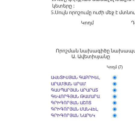
կետերը :
5.Սույն որոշումը ուժի մեջ է մտն
Կողմ
Դ
Որոշման նախագիծը նախա
Ա. Ավետիսյանը
Կողմ (7)
ԱՎԵՏԻՍՅԱՆ ԳԱԲՐԻԵԼ
ԱՐԱՄՅԱՆ ԱՐԱՄ
ԳԱՍՊԱՐՅԱՆ ԱՐԱՐԱՏ
ԳԵՎՈՐԳՅԱՆ ԹԱՄԱՐԱ
ԳՐԻԳՈՐՅԱՆ ԱՇՈՏ
ԳՐԻԳՈՐՅԱՆ ՄԱՆՎԵԼ
ԳՐԻԳՈՐՅԱՆ ՆԱՐԵԿ