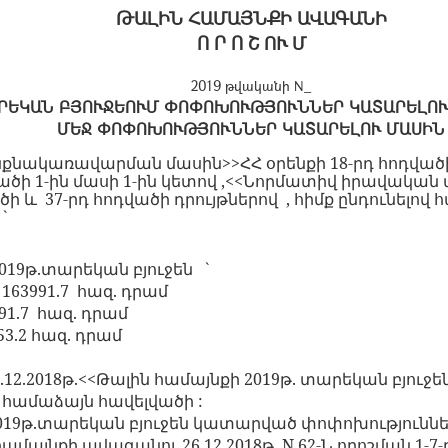
ԹԱԼԻՆ ՀԱՄԱՅՆՔԻ ԱՎԱԳԱՆԻ
Ո Ր Ո Շ ՈՒ Մ
2019 թվականի N_
ՐԵԿԱՆ ԲՅՈՒՋԵՈՒՄ ՓՈՓՈԽՈՒԹՅՈՒՆՆԵՐ ԿԱՏԱՐԵԼՈՒ ՄԱՍ
ՄԵՋ ՓՈՓՈԽՈՒԹՅՈՒՆՆԵՐ ԿԱՏԱՐԵԼՈՒ ՄԱՍԻՆ
նակառավարման մասին>>ՀՀ օրենքի 18-րդ հոդված
դվածի 1-ին մասի 1-ին կետով ,<<Նորմատիվ իրավական 
ածի և 37-րդ հոդվածի դրույթներով , հիմք ընդունելո
`
019թ.տարեկան բյուջեն
`
163991.7
հազ. դրամ
91.7
հազ. դրամ
53.2 հազ. դրամ
.12.2018թ.<<Թալին համայնքի 2019թ. տարեկան բյու
 համաձայն հավելվածի :
019թ.տարեկան բյուջեն կատարված փոփոխություններ
ամայնքի ավագանու 26.12.2018թ. N 62-Ն որոշման 1-7