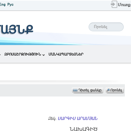
Մուտք
ՄԱՅՆՔ
ԶԲՈՍԱՇՐՋՈՒԹՅՈՒՆ
ՄԱՆԿԱՊԱՐՏԵԶՆԵՐ
Զեկ.
ՍԱՐԳԻՍ ԱՐԱՄՅԱՆ
ՆԱԽԱԳԻԾ