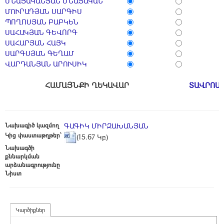
ՄՆԱՑԱԿԱՆՅԱՆ ՄՆԱՑԱԿԱՆ
ՄՈՒՐԱԴՅԱՆ ՍԱՐԳԻՍ
ՊՈՂՈՍՅԱՆ ԲԱԲԿԵՆ
ՍԱՀԱԿՅԱՆ ԳԵՎՈՐԳ
ՍԱՀԱՐՅԱՆ ՀԱՅԿ
ՍԱՐԳՍՅԱՆ ԳԵՂԱՄ
ՎԱՐԴԱՆՅԱՆ ԱՐՈՒՍԻԿ
ՀԱՄԱՅՆՔԻ ՂԵԿԱՎԱՐ
ՏԱՎՐՈՍ
Նախագիծ կազմող
ԳԱԳԻԿ ՄԻՐԶԱԽԱՆՅԱՆ
Կից փաստաթղթեր՝
(15.67 Կբ)
Նախագծի
քննարկման
արձանագրությունը
Նիստ
Կարծիքներ