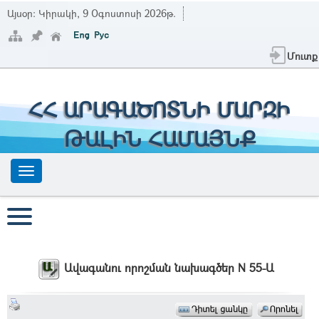
Այսօր:
Կիրակի, 9 Օգոստոսի 2026թ.
Մուտք
ՀՀ ԱՐԱԳԱԾՈՏՆԻ ՄԱՐԶԻ
ԹԱԼԻՆ ՀԱՄԱՅՆՔ
Ավագանու որոշման նախագծեր N 55-Ա