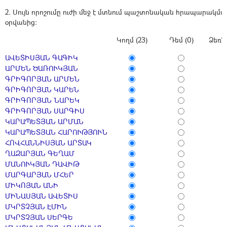
2. Սույն որոշումը ուժի մեջ է մտնում պաշտոնական հրապարակմ
օրվանից։
Կողմ (23)
Դեմ (0)
Ձեռն
ԱՎԵՏԻՍՅԱՆ ԳԱԳԻԿ
ԱՐՄԵՆ ԾԱՌՈՒԿՅԱՆ
ԳՐԻԳՈՐՅԱՆ ԱՐՄԵՆ
ԳՐԻԳՈՐՅԱՆ ԿԱՐԵՆ
ԳՐԻԳՈՐՅԱՆ ՆԱՐԵԿ
ԳՐԻԳՈՐՅԱՆ ՍԱՐԳԻՍ
ԿԱՐԱՊԵՏՅԱՆ ԱՐՄԱՆ
ԿԱՐԱՊԵՏՅԱՆ ՀԱՐՈՒԹՅՈՒՆ
ՀՈՎՀԱՆՆԻՍՅԱՆ ԱՐՏԱԿ
ՂԱԶԱՐՅԱՆ ԳԵՂԱՄ
ՄԱՆՈՒԿՅԱՆ ԴԱՎԻԹ
ՄԱՐԳԱՐՅԱՆ ՄՀԵՐ
ՄԻԿՈՅԱՆ ԱՆԻ
ՄԻՆԱՍՅԱՆ ԱՎԵՏԻՍ
ՄԿՐՏՉՅԱՆ ԷՄԻՆ
ՄԿՐՏՉՅԱՆ ՍԵՐԳԵ