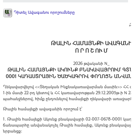
Դիտել Ավագանու որոշումները
Զե
ԹԱԼԻՆ ՀԱՄԱՅՆՔԻ ԱՎԱԳԱՆԻ
Ո Ր Ո Շ ՈՒ Մ
2026 թվականի N_
ԹԱԼԻՆ ՀԱՄԱՅՆՔԻ ԱԿՈՒՆՔ ԲՆԱԿԱՎԱՅՐՈՒՄ ԳՏՆՎՈ
0001 ԿԱԴԱՍՏՐԱՅԻՆ ԾԱԾԿԱԳՐՈՎ ՓՈՂՈՑՆ ԱՆՎԱՆ
Ղեկավարվելով <<Տեղական Ինքնակառավարման մասին>> ՀՀ օրե
1-ին մասի 22-րդ կետով և ՀՀ կառավարության 29.12.2005թ-ի N 23
պահանջներով, հիմք ընդունելով համայնքի ղեկավարի առաջարկո
Թալին համայնքի ավագանին որոշում է՝
1. Թալին համայնքի Ակունք բնակավայրի 02-007-0678-0001 կա
ճանապարհը անվանակոչել Թալին համայնք, Ակունք բնակավայր, 
նրբանցք։