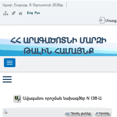
Այսօր:
Շաբաթ, 8 Օգոստոսի 2026թ.
Մուտք
ՀՀ ԱՐԱԳԱԾՈՏՆԻ ՄԱՐԶԻ
ԹԱԼԻՆ ՀԱՄԱՅՆՔ
Ավագանու որոշման նախագծեր N 138-Ա