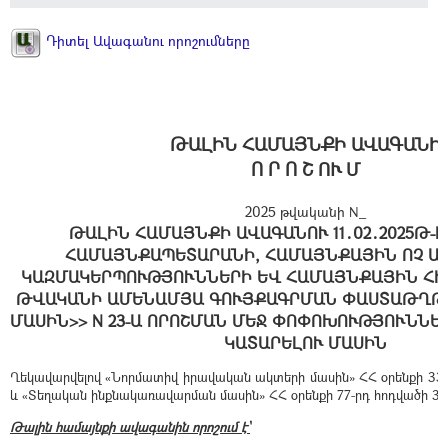
Դիտել Ավագանու որոշումները
ԹԱԼԻՆ ՀԱՄԱՅՆՔԻ ԱՎԱԳԱՆԻ
Ո Ր Ո Շ ՈՒ Մ
2025 թվականի N_
ԹԱԼԻՆ ՀԱՄԱՅՆՔԻ ԱՎԱԳԱՆՈՒ 11․02․2025Թ-
ՀԱՄԱՅՆՔԱՊԵՏԱՐԱՆԻ, ՀԱՄԱՅՆՔԱՅԻՆ ՈՉ Ա
ԿԱԶՄԱԿԵՐՊՈՒԹՅՈՒՆՆԵՐԻ ԵՎ ՀԱՄԱՅՆՔԱՅԻՆ ՀԻՄ
ԹՎԱԿԱՆԻ ԱՄԵՆԱՄՅԱ ԳՈՒՅՔԱԳՐՄԱՆ ՓԱՍՏԱԹՂԹԵ
ՄԱՍԻՆ>> N 23-Ա ՈՐՈՇՄԱՆ ՄԵՋ ՓՈՓՈԽՈՒԹՅՈՒՆՆԵ
ԿԱՏԱՐԵԼՈՒ ՄԱՍԻՆ
Ղեկավարվելով «Նորմատիվ իրավական ակտերի մասին» ՀՀ օրենքի 33-ր
և «Տեղական ինքնակառավարման մասին» ՀՀ օրենքի 77-րդ հոդվածի 3-
Թալին համայնքի ավագանին որոշում է՝