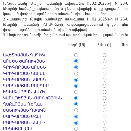
1․Հաստատել Թալին համայնքի ավագանու 11․02․2025թ-ի N 23-
Թալինի համայնքապետարանի և բնակավայրերի գույքացուցակներում 
կապված փոփոխությունները համաձայն թիվ 1 հավելվածի:
2․Հաստատել Թալին համայնքի ավագանու 11․02․2025թ-ի N 23-
Թալինի համայնքի ՀՈԱԿ-ների գույքացուցակներում գույքի ձե
փոփոխությունները համաձայն թիվ 2 հավելվածի:
3․Սույն որոշումն ուժի մեջ է մտնում պաշտոնական հրապարակմանը հա
Կողմ (16)
Դեմ (1)
Ձեռն
ԱՎԵՏԻՍՅԱՆ ԳԱԳԻԿ
ԱՐՄԵՆ ԾԱՌՈՒԿՅԱՆ
ԳՐԻԳՈՐՅԱՆ ԱՐՄԵՆ
ԳՐԻԳՈՐՅԱՆ ԿԱՐԵՆ
ԳՐԻԳՈՐՅԱՆ ՆԱՐԵԿ
ԳՐԻԳՈՐՅԱՆ ՍԱՐԳԻՍ
ԵՂԻԱԶԱՐՅԱՆ ՎԱՀԵ
ԿԱՐԱՊԵՏՅԱՆ ՀԱՐՈՒԹՅՈՒՆ
ՂԱԶԱՐՅԱՆ ԳԵՂԱՄ
ՄԱՆՈՒԿՅԱՆ ԴԱՎԻԹ
ՄԱՐԳԱՐՅԱՆ ՄՀԵՐ
ՄԱՐԳԱՐՅԱՆ ՆԵԼԼԻ
ՄԻԿՈՅԱՆ ԱՆԻ