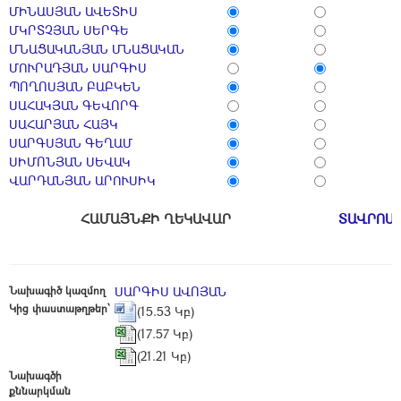
ՄԻՆԱՍՅԱՆ ԱՎԵՏԻՍ
ՄԿՐՏՉՅԱՆ ՍԵՐԳԵ
ՄՆԱՑԱԿԱՆՅԱՆ ՄՆԱՑԱԿԱՆ
ՄՈՒՐԱԴՅԱՆ ՍԱՐԳԻՍ
ՊՈՂՈՍՅԱՆ ԲԱԲԿԵՆ
ՍԱՀԱԿՅԱՆ ԳԵՎՈՐԳ
ՍԱՀԱՐՅԱՆ ՀԱՅԿ
ՍԱՐԳՍՅԱՆ ԳԵՂԱՄ
ՍԻՄՈՆՅԱՆ ՍԵՎԱԿ
ՎԱՐԴԱՆՅԱՆ ԱՐՈՒՍԻԿ
ՀԱՄԱՅՆՔԻ ՂԵԿԱՎԱՐ
ՏԱՎՐՈՍ
Նախագիծ կազմող
ՍԱՐԳԻՍ ԱՎՈՅԱՆ
Կից փաստաթղթեր՝
(15.53 Կբ)
(17.57 Կբ)
(21.21 Կբ)
Նախագծի
քննարկման