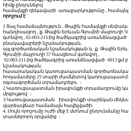
հիմք ընդունելով
համայնքի ղեկավարի
առաջարկությունը , համայն
որոշում է `
1.
Տ
ալ համաձայնություն , Թալին համ
ա
յնքի սեփակա
հանդիսացող , ք. Թալին
Երևան
-
Գյումրի
մայրուղի
50
գտնվող , 02-003-213-
ից
ծածկագր
ից
առանձնացված
բնակավայրերի նշանակության,
այլ
գործառնական
նշանակության
և
ք. Թալին
Երև
Գյումրի
մայրուղի
57
հասցեում
գտնվող ,
02-003-211-
ից
ծածկագր
ից
առանձնացված
6013 քմ 
նշանակության,
հասարակական
կառուցապատման
գործառնակա
հողամաս
երը
25 տարի ժամկետով կառուցապատմա
օգտագործման տրամադրելու
:
2.Կառուցապատման իրավունքի տրամադրումը կա
մրցույթով
:
3.Կառուցապատման
իրավունքի տարեկան մեկնա
վարձավճար
համաձայն
հավելվածի
:
4. Սույն որոշումը ուժի մեջ է մտնում ընդունմանը հա
տասներորդ օրվանից
: