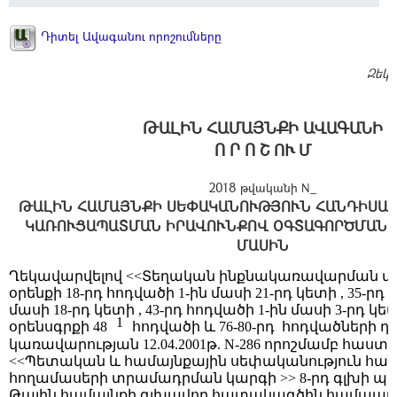
Դիտել Ավագանու որոշումները
Զեկ.
ԹԱԼԻՆ ՀԱՄԱՅՆՔԻ ԱՎԱԳԱՆԻ
Ո Ր Ո Շ ՈՒ Մ
2018 թվականի N_
ԹԱԼԻՆ ՀԱՄԱՅՆՔԻ ՍԵՓԱԿԱՆՈՒԹՅՈՒՆ ՀԱՆԴԻՍԱ
ԿԱՌՈՒՑԱՊԱՏՄԱՆ ԻՐԱՎՈՒՆՔՈՎ ՕԳՏԱԳՈՐԾՄԱՆ 
ՄԱՍԻՆ
Ղեկավարվելով
<<Տեղական ինքնակառավարման մա
օրենքի 18-րդ հոդվածի 1-ին մասի 21-րդ կետի , 35-րդ 
մասի 18-րդ կետի , 43-րդ հոդվածի 1-ին մասի 3-րդ կե
1
օրենսգրքի 48
հոդվածի և 76-80-րդ
հոդվածների դրո
կառավարության 12.04.2001թ. N-286 որոշմամբ հաս
<<Պետական և համայնքային սեփականություն հա
հողամասերի տրամադրման կարգի >> 8-րդ գլխի պա
Թալին համայնքի գլխավոր հատակագծին համապ