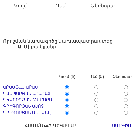
Կողմ
Դեմ
Ձեռնպահ
Որոշման նախագիծը նախապատրաստեց
Ա. Միքայելյանը
Կողմ (5)
Դեմ (0)
Ձեռնպահ (
ԱՐԱՄՅԱՆ ԱՐԱՄ
ԳԱՍՊԱՐՅԱՆ ԱՐԱՐԱՏ
ԳԵՎՈՐԳՅԱՆ ԹԱՄԱՐԱ
ԳՐԻԳՈՐՅԱՆ ԱՇՈՏ
ԳՐԻԳՈՐՅԱՆ ՄԱՆՎԵԼ
ՀԱՄԱՅՆՔԻ ՂԵԿԱՎԱՐ
ՍԱՐԳԻՍ 