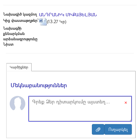
Նախագիծ կազմող
ԱՆԴՐԱՆԻԿ ՄԻՔԱՅԵԼՅԱՆ
Կից փաստաթղթեր՝
(13.27 Կբ)
Նախագծի
քննարկման
արձանագրությունը
Նիստ
Կարծիքներ
Մեկնաբանություններ
×