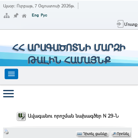
Այսօր:
Ուրբաթ, 7 Օգոստոսի 2026թ.
Մուտք
ՀՀ ԱՐԱԳԱԾՈՏՆԻ ՄԱՐԶԻ
ԹԱԼԻՆ ՀԱՄԱՅՆՔ
Ավագանու որոշման նախագծեր N 29-Ն