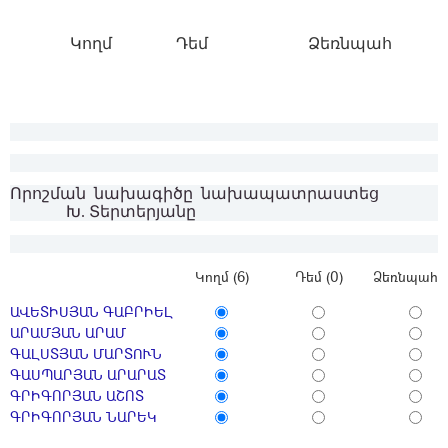
Կողմ
Դեմ
Ձեռնպահ
Որոշման նախագիծը նախապատրաստեց
Խ. Տերտերյանը
Կողմ (6)
Դեմ (0)
Ձեռնպահ (
ԱՎԵՏԻՍՅԱՆ ԳԱԲՐԻԵԼ
ԱՐԱՄՅԱՆ ԱՐԱՄ
ԳԱԼՍՏՅԱՆ ՄԱՐՏՈՒՆ
ԳԱՍՊԱՐՅԱՆ ԱՐԱՐԱՏ
ԳՐԻԳՈՐՅԱՆ ԱՇՈՏ
ԳՐԻԳՈՐՅԱՆ ՆԱՐԵԿ