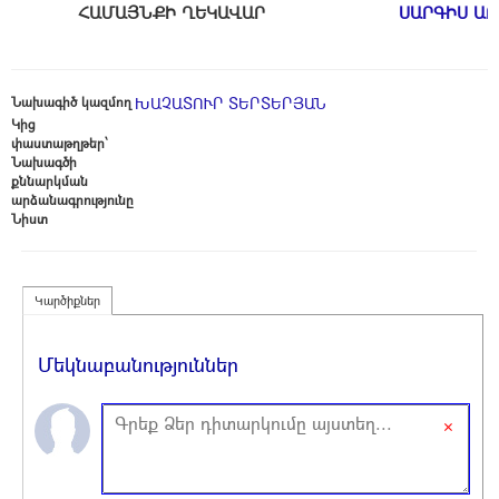
ՀԱՄԱՅՆՔԻ ՂԵԿԱՎԱՐ
ՍԱՐԳԻՍ Ա
Նախագիծ կազմող
ԽԱՉԱՏՈՒՐ ՏԵՐՏԵՐՅԱՆ
Կից
փաստաթղթեր՝
Նախագծի
քննարկման
արձանագրությունը
Նիստ
Կարծիքներ
Մեկնաբանություններ
×