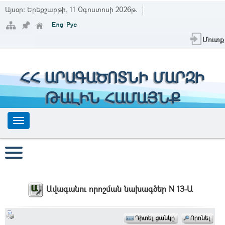
Այսօր:
Երեքշաբթի, 11 Օգոստոսի 2026թ.
Մուտք
ՀՀ ԱՐԱԳԱԾՈՏՆԻ ՄԱՐԶԻ
ԹԱԼԻՆ ՀԱՄԱՅՆՔ
Ավագանու որոշման նախագծեր N 13-Ա