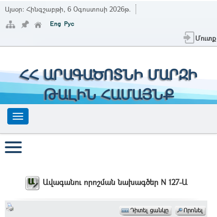
Այսօր:
Հինգշաբթի, 6 Օգոստոսի 2026թ.
Մուտք
ՀՀ ԱՐԱԳԱԾՈՏՆԻ ՄԱՐԶԻ
ԹԱԼԻՆ ՀԱՄԱՅՆՔ
Ավագանու որոշման նախագծեր N 127-Ա