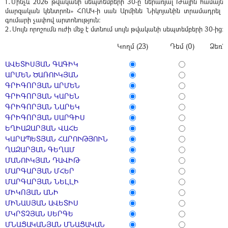
1․Մինչև 2026 թվականի սեպտեմբերի 30-ը ներառյալ Թալին համայնք
մարզական կենտրոն» ՀՈԱԿ-ի սան Արմինե Նիկոյանին տրամադրել 
գումարի չափով արտոնություն։
2․Սույն որոշումն ուժի մեջ է մտնում սույն թվականի սեպտեմբերի 30-ից։
Կողմ (23)
Դեմ (0)
Ձեռն
ԱՎԵՏԻՍՅԱՆ ԳԱԳԻԿ
ԱՐՄԵՆ ԾԱՌՈՒԿՅԱՆ
ԳՐԻԳՈՐՅԱՆ ԱՐՄԵՆ
ԳՐԻԳՈՐՅԱՆ ԿԱՐԵՆ
ԳՐԻԳՈՐՅԱՆ ՆԱՐԵԿ
ԳՐԻԳՈՐՅԱՆ ՍԱՐԳԻՍ
ԵՂԻԱԶԱՐՅԱՆ ՎԱՀԵ
ԿԱՐԱՊԵՏՅԱՆ ՀԱՐՈՒԹՅՈՒՆ
ՂԱԶԱՐՅԱՆ ԳԵՂԱՄ
ՄԱՆՈՒԿՅԱՆ ԴԱՎԻԹ
ՄԱՐԳԱՐՅԱՆ ՄՀԵՐ
ՄԱՐԳԱՐՅԱՆ ՆԵԼԼԻ
ՄԻԿՈՅԱՆ ԱՆԻ
ՄԻՆԱՍՅԱՆ ԱՎԵՏԻՍ
ՄԿՐՏՉՅԱՆ ՍԵՐԳԵ
ՄՆԱՑԱԿԱՆՅԱՆ ՄՆԱՑԱԿԱՆ