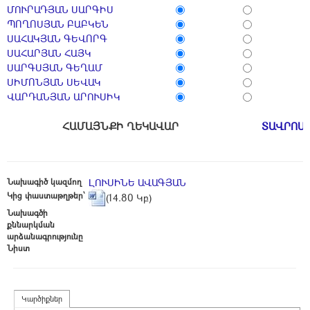
ՄՈՒՐԱԴՅԱՆ ՍԱՐԳԻՍ
ՊՈՂՈՍՅԱՆ ԲԱԲԿԵՆ
ՍԱՀԱԿՅԱՆ ԳԵՎՈՐԳ
ՍԱՀԱՐՅԱՆ ՀԱՅԿ
ՍԱՐԳՍՅԱՆ ԳԵՂԱՄ
ՍԻՄՈՆՅԱՆ ՍԵՎԱԿ
ՎԱՐԴԱՆՅԱՆ ԱՐՈՒՍԻԿ
ՀԱՄԱՅՆՔԻ ՂԵԿԱՎԱՐ
ՏԱՎՐՈՍ
Նախագիծ կազմող
ԼՈՒՍԻՆԵ ԱՎԱԳՅԱՆ
Կից փաստաթղթեր՝
(14.80 Կբ)
Նախագծի
քննարկման
արձանագրությունը
Նիստ
Կարծիքներ