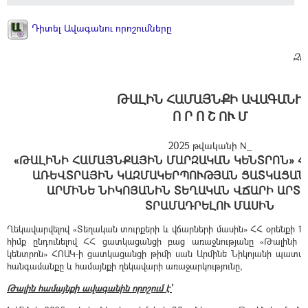
Դիտել Ավագանու որոշումները
Զե
ԹԱԼԻՆ ՀԱՄԱՅՆՔԻ ԱՎԱԳԱՆԻ
Ո Ր Ո Շ ՈՒ Մ
2025 թվականի N_
«ԹԱԼԻՆԻ ՀԱՄԱՅՆՔԱՅԻՆ ՄԱՐԶԱԿԱՆ ԿԵՆՏՐՈՆ» Հ
ԱՌԵՎՏՐԱՅԻՆ ԿԱԶՄԱԿԵՐՊՈՒԹՅԱՆ ՑԱՏԿԱՑԱՆ
ԱՐՄԻՆԵ ՆԻԿՈՅԱՆԻՆ ՏԵՂԱԿԱՆ ՎՃԱՐԻ ԱՐՏ
ՏՐԱՄԱԴՐԵԼՈՒ ՄԱՍԻՆ
Ղեկավարվելով «Տեղական տուրքերի և վճարների մասին» ՀՀ օրենքի 16-
հիմք ընդունելով ՀՀ ցատկացանցի բաց առաջնությանը «Թալինի 
կենտրոն» ՀՈԱԿ-ի ցատկացանցի թիմի սան Արմինե Նիկոյանի պատվավ
հանգամանքը և համայնքի ղեկավարի առաջարկությունը,
Թալին համայնքի ավագանին որոշում է՝