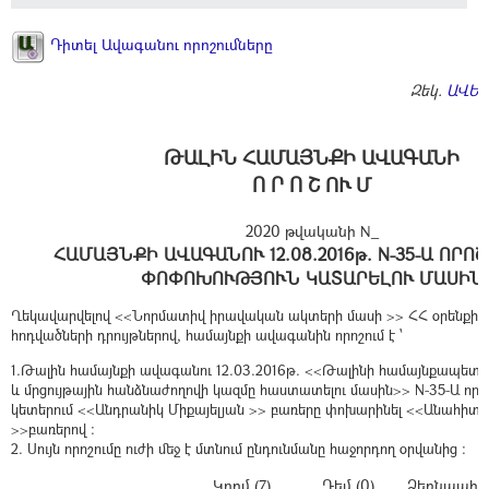
Դիտել Ավագանու որոշումները
Զեկ.
ԱՎԵՏ
ԹԱԼԻՆ ՀԱՄԱՅՆՔԻ ԱՎԱԳԱՆԻ
Ո Ր Ո Շ ՈՒ Մ
2020 թվականի N_
ՀԱՄԱՅՆՔԻ ԱՎԱԳԱՆՈՒ 12.08.2016թ. N-35-Ա ՈՐՈ
ՓՈՓՈԽՈՒԹՅՈՒՆ ԿԱՏԱՐԵԼՈՒ ՄԱՍԻՆ
Ղեկավարվելով <<Նորմատիվ իրավական ակտերի մասի >> ՀՀ օրենքի 33
հոդվածների դրույթներով, համայնքի ավագանին որոշում է ՝
1.Թալին համայնքի ավագանու 12.03.2016թ. <<Թալինի համայնքապետ
և մրցույթային հանձնաժողովի կազմը հաստատելու մասին>> N-35-Ա որոշ
կետերում <<Անդրանիկ Միքայելյան >> բառերը փոխարինել <<Անահիտ 
>>բառերով :
2. Սույն որոշումը ուժի մեջ է մտնում ընդունմանը հաջորդող օրվանից :
Կողմ (7)
Դեմ (0)
Ձեռնպահ (