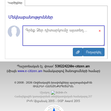
Կարծիքներ
Մեկնաբանություններ
×
Պաշտոնական էլ. փոստ`
53622422@e-citizen.am
(միայն
www.e-citizen.am
համակարգով ծանուցումների համար)
2008 -
2026
Հեղինակային իրավունքները պաշտպանված են
©
ԹԱԼԻՆԻ ՀԱՄԱՅՆՔԱՊԵՏԱՐԱՆ
Մշակող
ՏՀԶՎԿ ՀԿ
Համայնքային կառավարման տեղեկատվական համակարգ
217
ԲԿԳ Մրցանակ 2015 - OGP Award 2015