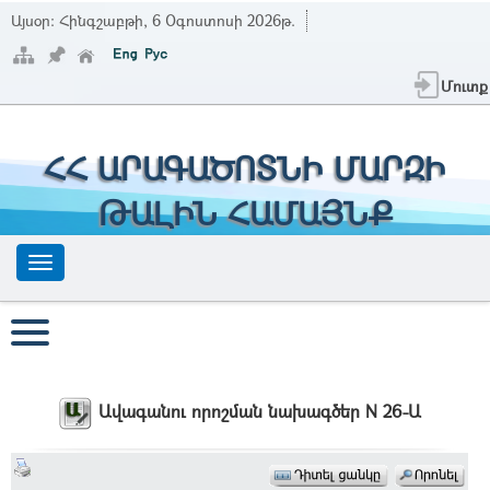
Այսօր:
Հինգշաբթի, 6 Օգոստոսի 2026թ.
Մուտք
ՀՀ ԱՐԱԳԱԾՈՏՆԻ ՄԱՐԶԻ
ԹԱԼԻՆ ՀԱՄԱՅՆՔ
Ավագանու որոշման նախագծեր N 26-Ա