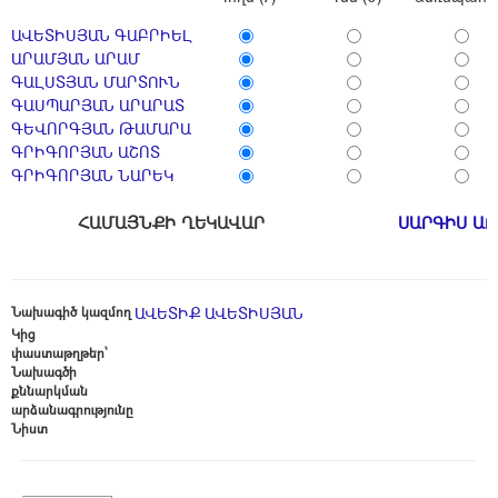
ԱՎԵՏԻՍՅԱՆ ԳԱԲՐԻԵԼ
ԱՐԱՄՅԱՆ ԱՐԱՄ
ԳԱԼՍՏՅԱՆ ՄԱՐՏՈՒՆ
ԳԱՍՊԱՐՅԱՆ ԱՐԱՐԱՏ
ԳԵՎՈՐԳՅԱՆ ԹԱՄԱՐԱ
ԳՐԻԳՈՐՅԱՆ ԱՇՈՏ
ԳՐԻԳՈՐՅԱՆ ՆԱՐԵԿ
ՀԱՄԱՅՆՔԻ ՂԵԿԱՎԱՐ
ՍԱՐԳԻՍ Ա
Նախագիծ կազմող
ԱՎԵՏԻՔ ԱՎԵՏԻՍՅԱՆ
Կից
փաստաթղթեր՝
Նախագծի
քննարկման
արձանագրությունը
Նիստ