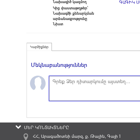
Նախագիծ կազմող
ԳԱԳԻԿ 
Կից փաստաթղթեր՝
Նախագծի քննարկման
արձանագրությունը
Նիստ
Կարծիքներ
Մեկնաբանություններ
ՄԵՐ ԿՈՆՏԱԿՏՆԵՐԸ
ՀՀ, Արագածոտնի մարզ, ք. Թալին, Գայի 1