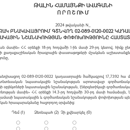
ԹԱԼԻՆ ՀԱՄԱՅՆՔԻ ԱՎԱԳԱՆԻ
Ո Ր Ո Շ ՈՒ Մ
2024 թվականի N_
ԱԿ ԲՆԱԿԱՎԱՅՐՈՒՄ ԳՏՆՎՈՂ 02-089-0120-0022 ԿԱԴ
ԱԿԱՅԻՆ ՆՇԱՆԱԿՈՒԹՅԱՆ ՓՈՓՈԽՈՒԹՅՈՒՆԸ ՀԱՍՏԱՏ
մասին» ՀՀ օրենքի 18-րդ հոդվածի 1-ին մասի 29-րդ կետով, հիմք ըն
ների քաղաքաշինական ծրագրային փաստաթղթերի մշակման աշխատանքն
ունը,
նդիսացող 02-089-0120-0022 կադաստրային ծածկագրով 17,7392 հա
ուղատնտեսական նպատակային նշանակության արոտավայր գործառնակա
ի օբյեկտների նպատակային նշանակության, էներգետիկայի գործառնակա
ության մասին» ՀՀ օրենքի 14.3-րդ հոդվածի 30-րդ մասի համաձայն, 
ղամասի նպատակային և գործառնական նշանակության փոփոխության պե
ոնական հրապարակմանը հաջորդող օրվանից:
Դեմ (1)
Ձեռնպահ (2)
Չի քվեարկել (0)