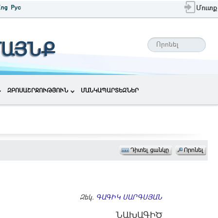
Մուտք
ՄԱՅՆՔ
ԶԲՈՍԱՇՐՋՈՒԹՅՈՒՆ
ՄԱՆԿԱՊԱՐՏԵԶՆԵՐ
Զեկ.
ԳԱԳԻԿ ՍԱՐԳՍՅԱՆ
ՆԱԽԱԳԻԾ