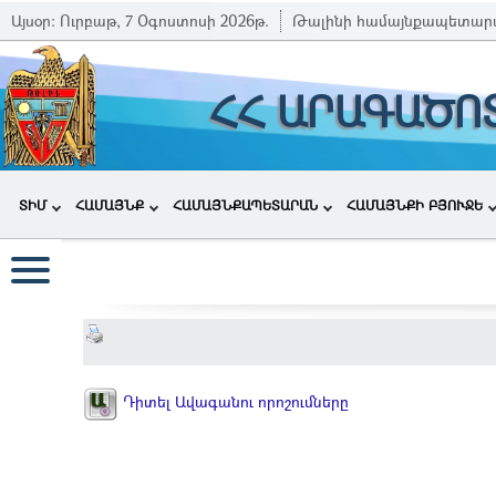
Այսօր:
Ուրբաթ, 7 Օգոստոսի 2026թ.
Թալինի համայնքապետար
ՀՀ ԱՐԱԳԱԾՈ
ՏԻՄ
ՀԱՄԱՅՆՔ
ՀԱՄԱՅՆՔԱՊԵՏԱՐԱՆ
ՀԱՄԱՅՆՔԻ ԲՅՈՒՋԵ
Դիտել Ավագանու որոշումները