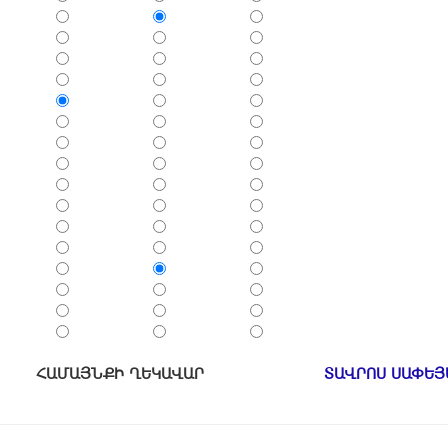
ՀԱՄԱՅՆՔԻ ՂԵԿԱՎԱՐ
ՏԱՎՐՈՍ ՍԱՓԵՅ