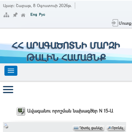
Այսօր:
Շաբաթ, 8 Օգոստոսի 2026թ.
Մուտք
ՀՀ ԱՐԱԳԱԾՈՏՆԻ ՄԱՐԶԻ
ԹԱԼԻՆ ՀԱՄԱՅՆՔ
Ավագանու որոշման նախագծեր N 15-Ա