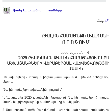
Դիտել Ավագանու որոշումները
Զեկ.
ՄՆ
ԹԱԼԻՆ ՀԱՄԱՅՆՔԻ ԱՎԱԳԱՆԻ
Ո Ր Ո Շ ՈՒ Մ
2026 թվականի N_
2025 ԹՎԱԿԱՆԻՆ ԹԱԼԻՆ ՀԱՄԱՅՆՔՈՒՄ ԻՐԱ
ԱՇԽԱՏԱՆՔՆԵՐԻ ՎԵՐԱԲԵՐՅԱԼ ՀԱՇՎԵՏՎՈՒԹՅՈՒ
ՄԱՍԻՆ
Ղեկավարվելով «Տեղական ինքնակառավարման մասին» ՀՀ օրենքի 18-րդ 
կետով,
Թալին համայնքի ավագանին որոշում է՝
1․Հաստատել 2025 թվականի ընթացքում Թալին համայնքում իրակ
մասին հաշվետվությունը համաձայն կից հավելվածի:
2․Սույն որոշումն ուժի մեջ է մտնում պաշտոնական հրապարակմանը հա