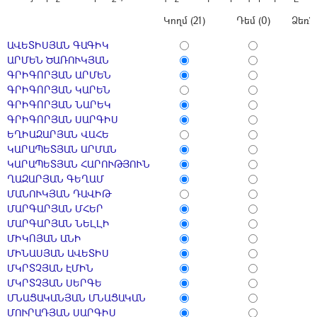
Կողմ (21)
Դեմ (0)
Ձեռն
ԱՎԵՏԻՍՅԱՆ ԳԱԳԻԿ
ԱՐՄԵՆ ԾԱՌՈՒԿՅԱՆ
ԳՐԻԳՈՐՅԱՆ ԱՐՄԵՆ
ԳՐԻԳՈՐՅԱՆ ԿԱՐԵՆ
ԳՐԻԳՈՐՅԱՆ ՆԱՐԵԿ
ԳՐԻԳՈՐՅԱՆ ՍԱՐԳԻՍ
ԵՂԻԱԶԱՐՅԱՆ ՎԱՀԵ
ԿԱՐԱՊԵՏՅԱՆ ԱՐՄԱՆ
ԿԱՐԱՊԵՏՅԱՆ ՀԱՐՈՒԹՅՈՒՆ
ՂԱԶԱՐՅԱՆ ԳԵՂԱՄ
ՄԱՆՈՒԿՅԱՆ ԴԱՎԻԹ
ՄԱՐԳԱՐՅԱՆ ՄՀԵՐ
ՄԱՐԳԱՐՅԱՆ ՆԵԼԼԻ
ՄԻԿՈՅԱՆ ԱՆԻ
ՄԻՆԱՍՅԱՆ ԱՎԵՏԻՍ
ՄԿՐՏՉՅԱՆ ԷՄԻՆ
ՄԿՐՏՉՅԱՆ ՍԵՐԳԵ
ՄՆԱՑԱԿԱՆՅԱՆ ՄՆԱՑԱԿԱՆ
ՄՈՒՐԱԴՅԱՆ ՍԱՐԳԻՍ