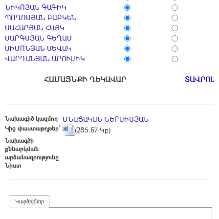
ՆԻԿՈՅԱՆ ԳԱԳԻԿ
ՊՈՂՈՍՅԱՆ ԲԱԲԿԵՆ
ՍԱՀԱՐՅԱՆ ՀԱՅԿ
ՍԱՐԳՍՅԱՆ ԳԵՂԱՄ
ՍԻՄՈՆՅԱՆ ՍԵՎԱԿ
ՎԱՐԴԱՆՅԱՆ ԱՐՈՒՍԻԿ
ՀԱՄԱՅՆՔԻ ՂԵԿԱՎԱՐ
ՏԱՎՐՈՍ
Նախագիծ կազմող
ՄՆԱՑԱԿԱՆ ՆԵՐՍԻՍՅԱՆ
Կից փաստաթղթեր՝
(285.67 Կբ)
Նախագծի
քննարկման
արձանագրությունը
Նիստ
Կարծիքներ