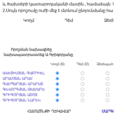
և ծախսերի կատարողականի մասին , համաձայն կի
Սույն որոշումը ուժի մեջ է մտնում ընդունմանը հա
2.
Կողմ
Դեմ
Ձեռ
Որոշման
նախագիծը
նախապատրաստեց
Ա
.
Գրիգորյանը
Կողմ (6)
Դեմ (0)
Ձեռնպահ (
ԱՎԵՏԻՍՅԱՆ ԳԱԲՐԻԵԼ
ԱՐԱՄՅԱՆ ԱՐԱՄ
ԳԱՍՊԱՐՅԱՆ ԱՐԱՐԱՏ
ԳԵՎՈՐԳՅԱՆ ԹԱՄԱՐԱ
ԳՐԻԳՈՐՅԱՆ ԱՇՈՏ
ԳՐԻԳՈՐՅԱՆ ՆԱՐԵԿ
ՀԱՄԱՅՆՔԻ ՂԵԿԱՎԱՐ
ՍԱՐԳԻ