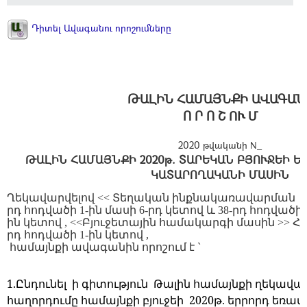
Դիտել Ավագանու որոշումները
ԹԱԼԻՆ ՀԱՄԱՅՆՔԻ ԱՎԱԳԱՆ
Ո Ր Ո Շ ՈՒ Մ
2020 թվականի N_
ԹԱԼԻՆ ՀԱՄԱՅՆՔԻ 2020թ. ՏԱՐԵԿԱՆ ԲՅՈՒՋԵԻ Ե
ԿԱՏԱՐՈՂԱԿԱՆԻ ՄԱՍԻՆ
Ղեկավարվելով
<<
Տեղական
ինքնակառավարման
րդ
հոդվածի
1-
ին
մասի
6-
րդ
կետով
և
38-
րդ
հոդվածի
ին
կետով
, <<
Բյուջետային
համակարգի
մասին
>>
Հ
րդ
հոդվածի
1-
ին
կետով
,
համայնքի
ավագանին
որոշում
է
`
1.Ընդունել ի գիտություն Թալին համայնքի ղեկավա
հաղորդումը համայնքի բյուջեի 2020թ
եռամ
.
երրորդ