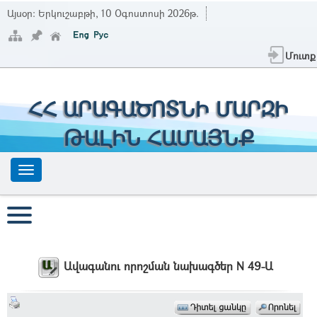
Այսօր:
Երկուշաբթի, 10 Օգոստոսի 2026թ.
Մուտք
ՀՀ ԱՐԱԳԱԾՈՏՆԻ ՄԱՐԶԻ
ԹԱԼԻՆ ՀԱՄԱՅՆՔ
Ավագանու որոշման նախագծեր N 49-Ա