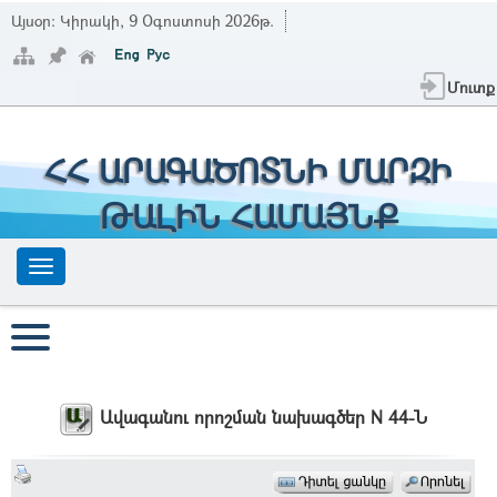
Այսօր:
Կիրակի, 9 Օգոստոսի 2026թ.
Մուտք
ՀՀ ԱՐԱԳԱԾՈՏՆԻ ՄԱՐԶԻ
ԹԱԼԻՆ ՀԱՄԱՅՆՔ
Ավագանու որոշման նախագծեր N 44-Ն