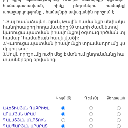
համապատասխան, հիմք ընդունելով
համայնք
առաջարկությունը , համայնքի ավագանին որոշում է `
1.Տալ համաձայնություն, Թալին համայնքի սեփական
հանդիսացող հողամասերը 99 տարի ժամկետով
կառուցապատման իրավունքով օգտագործման տր
համար՝ համաձայն հավելվածի:
2.Կառուցապատման իրավունքի տրամադրումը կա
մրցույթով:
3.Սույն որոշումը ուժի մեջ է մտնում ընդունմանը հա
տասներերդ օրվանից:
Կողմ (6)
Դեմ (0)
Ձեռնպահ (
ԱՎԵՏԻՍՅԱՆ ԳԱԲՐԻԵԼ
ԱՐԱՄՅԱՆ ԱՐԱՄ
ԳԱԼՍՏՅԱՆ ՄԱՐՏՈՒՆ
ԳԱՍՊԱՐՅԱՆ ԱՐԱՐԱՏ