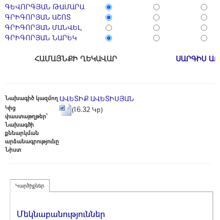
ԳԵՎՈՐԳՅԱՆ ԹԱՄԱՐԱ
ԳՐԻԳՈՐՅԱՆ ԱՇՈՏ
ԳՐԻԳՈՐՅԱՆ ՄԱՆՎԵԼ
ԳՐԻԳՈՐՅԱՆ ՆԱՐԵԿ
ՀԱՄԱՅՆՔԻ ՂԵԿԱՎԱՐ
ՍԱՐԳԻՍ Ա
Նախագիծ կազմող
ԱՎԵՏԻՔ ԱՎԵՏԻՍՅԱՆ
Կից
(16.32 Կբ)
փաստաթղթեր՝
Նախագծի
քննարկման
արձանագրությունը
Նիստ
Կարծիքներ
Մեկնաբանություններ