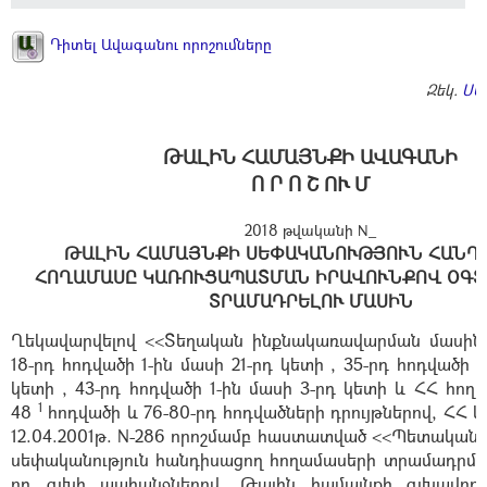
Դիտել Ավագանու որոշումները
Զեկ.
ՍԱ
ԹԱԼԻՆ ՀԱՄԱՅՆՔԻ ԱՎԱԳԱՆԻ
Ո Ր Ո Շ ՈՒ Մ
2018 թվականի N_
ԹԱԼԻՆ ՀԱՄԱՅՆՔԻ ՍԵՓԱԿԱՆՈՒԹՅՈՒՆ ՀԱՆԴ
ՀՈՂԱՄԱՍԸ ԿԱՌՈՒՑԱՊԱՏՄԱՆ ԻՐԱՎՈՒՆՔՈՎ ՕԳ
ՏՐԱՄԱԴՐԵԼՈՒ ՄԱՍԻՆ
Ղեկավարվելով
<<Տեղական ինքնակառավարման մասին 
18-րդ հոդվածի 1-ին մասի 21-րդ կետի , 35-րդ հոդվածի 1
կետի , 43-րդ հոդվածի 1-ին մասի 3-րդ կետի և ՀՀ հողա
1
48
հոդվածի և 76-80-րդ հոդվածների դրույթներով, ՀՀ 
12.04.2001թ. N-286 որոշմամբ հաստատված <<Պետական 
սեփականություն հանդիսացող հողամասերի տրամադրմա
րդ գլխի պահանջներով, Թալին համայնքի գլխավո