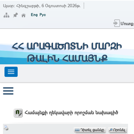
Այսօր:
Հինգշաբթի, 6 Օգոստոսի 2026թ.
Մուտք
ՀՀ ԱՐԱԳԱԾՈՏՆԻ ՄԱՐԶԻ
ԹԱԼԻՆ ՀԱՄԱՅՆՔ
Համայնքի ղեկավարի որոշման նախագիծ