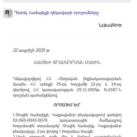
Դիտել Համայնքի ղեկավարի որոշումները
ՆԱԽԱԳԻԾ
22 ապրիլի 2025 թ.
ՀԱՍՑԵԻ ՏՐԱՄԱԴՐՄԱՆ ՄԱՍԻՆ
Ղեկավարվելով ՀՀ «Տեղական ինքնակառավարման
մասին» ՀՀ օրենքի 35-րդ հոդվածի 22-րդ և 24-րդ
կետերով, ՀՀ կառավարության 29.12.2005թ. N-2387-Ն
որոշման պահանջներով.
ՈՐՈՇՈՒՄ ԵՄ`
1.Թալին համայնքի, Կաքավաձոր բնակավայրում գտնվող
02-060-0043-0078 կադաստրային ծածկագրով
հողամասին տրամադրել՝ Թալին համայնք, Կաքավաձոր
բնակավայր, 2-րդ փողոց 1 հողամաս հասցե։
2.Սույն որոշումն ուժի մեջ է մտնում պաշտոնական