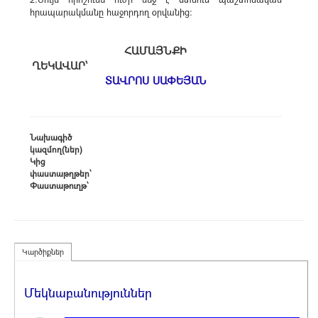
հրապարակմանը հաջորդող օրվանից:
ՀԱՄԱՅՆՔԻ
ՂԵԿԱՎԱՐ՝
ՏԱՎՐՈՍ ՍԱՓԵՅԱՆ
Նախագիծ
կազմող(ներ)
Կից
փաստաթղթեր՝
Փաստաթուղթ՝
Կարծիքներ
Մեկնաբանություններ