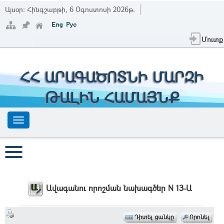
Այսօր:
Հինգշաբթի, 6 Օգոստոսի 2026թ.
Մուտք
ՀՀ ԱՐԱԳԱԾՈՏՆԻ ՄԱՐԶԻ
ԹԱԼԻՆ ՀԱՄԱՅՆՔ
Ավագանու որոշման նախագծեր N 13-Ա