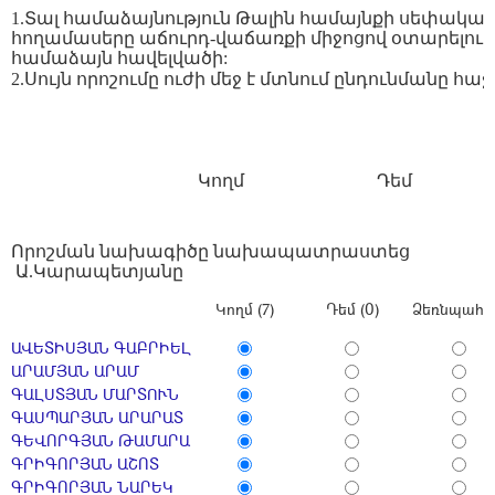
1.Տալ համաձայնություն Թալին համայնքի սեփական
հողամասերը աճուրդ-վաճառքի միջոցով օտարելու 
համաձայն հավելվածի:
2.Սույն որոշումը ուժի մեջ է մտնում ընդունմանը հ
Կողմ
Դեմ
Որոշման նախագիծը նախապատրաստեց
Ա.
Կարապետյան
ը
Կողմ (7)
Դեմ (0)
Ձեռնպահ (
ԱՎԵՏԻՍՅԱՆ ԳԱԲՐԻԵԼ
ԱՐԱՄՅԱՆ ԱՐԱՄ
ԳԱԼՍՏՅԱՆ ՄԱՐՏՈՒՆ
ԳԱՍՊԱՐՅԱՆ ԱՐԱՐԱՏ
ԳԵՎՈՐԳՅԱՆ ԹԱՄԱՐԱ
ԳՐԻԳՈՐՅԱՆ ԱՇՈՏ
ԳՐԻԳՈՐՅԱՆ ՆԱՐԵԿ