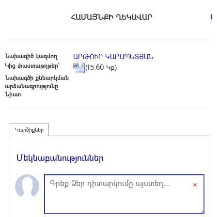
ՀԱՄԱՅՆՔԻ ՂԵԿԱՎԱՐ
Ս
Նախագիծ կազմող
ԱՐԹՈՒՐ ԿԱՐԱՊԵՏՅԱՆ
Կից փաստաթղթեր՝
(15.60 Կբ)
Նախագծի քննարկման
արձանագրությունը
Նիստ
Կարծիքներ
Մեկնաբանություններ
×