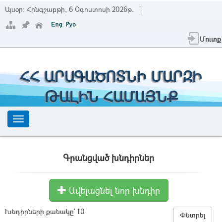
Այսօր:
Հինգշաբթի, 6 Օգոստոսի 2026թ.
Մուտք
ՀՀ ԱՐԱԳԱԾՈՏՆԻ ՄԱՐԶԻ
ԹԱԼԻՆ ՀԱՄԱՅՆՔ
Գրանցված խնդիրներ
Ավելացնել նոր խնդիր
Խնդիրների քանակը` 10
Փնտրել