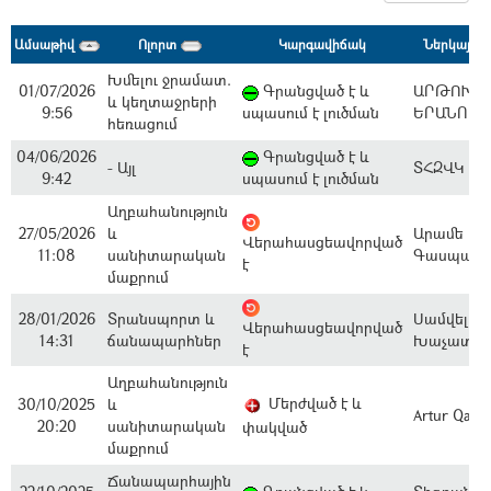
Ամսաթիվ
Ոլորտ
Կարգավիճակ
Ներկայաց
Խմելու ջրամատ.
01/07/2026
Գրանցված է և
ԱՐԹՈՒՐ
և կեղտաջրերի
9:56
սպասում է լուծման
ԵՐԱՆՈՍՅ
հեռացում
04/06/2026
Գրանցված է և
- Այլ
ՏՀԶՎԿ ՀԿ
9:42
սպասում է լուծման
Աղբահանություն
27/05/2026
և
Արամե
Վերահասցեավորված
11:08
սանիտարական
Գասպարյ
է
մաքրում
28/01/2026
Տրանսպորտ և
Սամվել
Վերահասցեավորված
14:31
ճանապարհներ
Խաչատրյ
է
Աղբահանություն
Մերժված է և
30/10/2025
և
Artur Qala
20:20
սանիտարական
փակված
մաքրում
Ճանապարհային