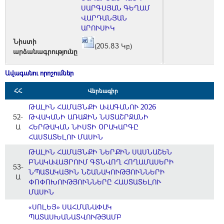
ՍԱՐԳՍՅԱՆ ԳԵՂԱՄ
ՎԱՐԴԱՆՅԱՆ
ԱՐՈՒՍԻԿ
Նիստի
(205.83 Կբ)
արձանագրությունը
Ավագանու որոշումներ
ՀՀ
Վերնագիր
ԹԱԼԻՆ ՀԱՄԱՅՆՔԻ ԱՎԱԳԱՆՈՒ 2026
52-
ԹՎԱԿԱՆԻ ԱՌԱՋԻՆ ՆՍՏԱՇՐՋԱՆԻ
Ա
ՀԵՐԹԱԿԱՆ ՆԻՍՏԻ ՕՐԱԿԱՐԳԸ
ՀԱՍՏԱՏԵԼՈՒ ՄԱՍԻՆ
ԹԱԼԻՆ ՀԱՄԱՅՆՔԻ ՆԵՐՔԻՆ ՍԱՍՆԱՇԵՆ
ԲՆԱԿԱՎԱՅՐՈՒՄ ԳՏՆՎՈՂ ՀՈՂԱՄԱՍԵՐԻ
53-
ՆՊԱՏԱԿԱՅԻՆ ՆՇԱՆԱԿՈՒԹՅՈՒՆՆԵՐԻ
Ա
ՓՈՓՈԽՈՒԹՅՈՒՆՆԵՐԸ ՀԱՍՏԱՏԵԼՈՒ
ՄԱՍԻՆ
«ՍՈԼԵՅ» ՍԱՀՄԱՆԱՓԱԿ
ՊԱՏԱՍԽԱՆԱՏՎՈՒԹՅԱՄԲ