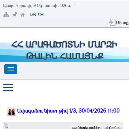
Այսօր:
Կիրակի, 9 Օգոստոսի 2026թ.
Մուտք
ՀՀ ԱՐԱԳԱԾՈՏՆԻ ՄԱՐԶԻ
ԹԱԼԻՆ ՀԱՄԱՅՆՔ
Ավագանու նիստ թիվ 1/3, 30/04/2026 11:00