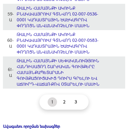
ԹԱԼԻՆ ՀԱՄԱՅՆՔԻ ԱԿՈՒՆՔ
59-
ԲՆԱԿԱՎԱՅՐՈՒՄ ԳՏՆՎՈՂ 02-007-0536-
Ա
0001 ԿԱԴԱՍՏՐԱՅԻՆ ԾԱԾԿԱԳՐՈՎ
ՓՈՂՈՑՆ ԱՆՎԱՆԱԿՈՉԵԼՈՒ ՄԱՍԻՆ
ԹԱԼԻՆ ՀԱՄԱՅՆՔԻ ԱԿՈՒՆՔ
60-
ԲՆԱԿԱՎԱՅՐՈՒՄ ԳՏՆՎՈՂ 02-007-0583-
Ա
0001 ԿԱԴԱՍՏՐԱՅԻՆ ԾԱԾԿԱԳՐՈՎ
ՓՈՂՈՑՆ ԱՆՎԱՆԱԿՈՉԵԼՈՒ ՄԱՍԻՆ
ԹԱԼԻՆ ՀԱՄԱՅՆՔԻ ՍԵՓԱԿԱՆՈՒԹՅՈՒՆ
ՀԱՆԴԻՍԱՑՈՂ ՇԱՐԺԱԿԱՆ ԳՈՒՅՔԵՐԸ
61-
ՀԱՄԱՅՆՔԱՊԵՏԱՐԱՆԻ
Ա
ԳՈՒՅՔԱՑՈՒՑԱԿԻՑ ԴՈՒՐՍ ԳՐԵԼՈՒ ԵՎ
ԱՃՈՒՐԴ-ՎԱՃԱՌՔՈՎ ՕՏԱՐԵԼՈՒ ՄԱՍԻՆ
1
2
3
Ավագանու որոշման նախագծեր