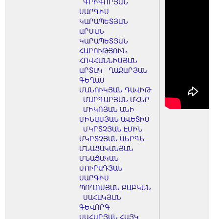
ԳՐԻԳՈՐՅԱՆ
ՍԱՐԳԻՍ
ԿԱՐԱՊԵՏՅԱՆ
ԱՐՄԱՆ
ԿԱՐԱՊԵՏՅԱՆ
ՀԱՐՈՒԹՅՈՒՆ
ՀՈՎՀԱՆՆԻՍՅԱՆ
ԱՐՏԱԿ
ՂԱԶԱՐՅԱՆ
ԳԵՂԱՄ
ՄԱՆՈՒԿՅԱՆ ԴԱՎԻԹ
ՄԱՐԳԱՐՅԱՆ ՄՀԵՐ
ՄԻԿՈՅԱՆ ԱՆԻ
ՄԻՆԱՍՅԱՆ ԱՎԵՏԻՍ
ՄԿՐՏՉՅԱՆ ԷՄԻՆ
ՄԿՐՏՉՅԱՆ ՍԵՐԳԵ
ՄՆԱՑԱԿԱՆՅԱՆ
ՄՆԱՑԱԿԱՆ
ՄՈՒՐԱԴՅԱՆ
ՍԱՐԳԻՍ
ՊՈՂՈՍՅԱՆ ԲԱԲԿԵՆ
ՍԱՀԱԿՅԱՆ
ԳԵՎՈՐԳ
ՍԱՀԱՐՅԱՆ ՀԱՅԿ