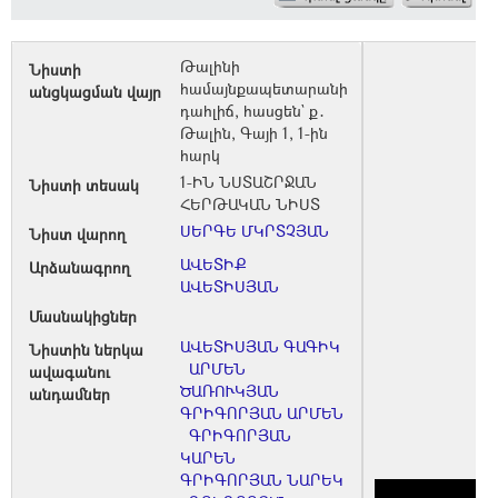
Թալինի
Նիստի
համայնքապետարանի
անցկացման վայր
դահլիճ, հասցեն` ք․
Թալին, Գայի 1, 1-ին
հարկ
1-ԻՆ ՆՍՏԱՇՐՋԱՆ
Նիստի տեսակ
ՀԵՐԹԱԿԱՆ ՆԻՍՏ
ՍԵՐԳԵ ՄԿՐՏՉՅԱՆ
Նիստ վարող
ԱՎԵՏԻՔ
Արձանագրող
ԱՎԵՏԻՍՅԱՆ
Մասնակիցներ
ԱՎԵՏԻՍՅԱՆ ԳԱԳԻԿ
Նիստին ներկա
ԱՐՄԵՆ
ավագանու
ԾԱՌՈՒԿՅԱՆ
անդամներ
ԳՐԻԳՈՐՅԱՆ ԱՐՄԵՆ
ԳՐԻԳՈՐՅԱՆ
ԿԱՐԵՆ
ԳՐԻԳՈՐՅԱՆ ՆԱՐԵԿ