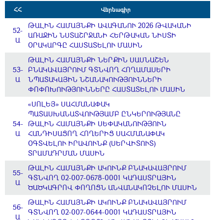
ՀՀ
Վերնագիր
ԹԱԼԻՆ ՀԱՄԱՅՆՔԻ ԱՎԱԳԱՆՈՒ 2026 ԹՎԱԿԱՆԻ
52-
ԱՌԱՋԻՆ ՆՍՏԱՇՐՋԱՆԻ ՀԵՐԹԱԿԱՆ ՆԻՍՏԻ
Ա
ՕՐԱԿԱՐԳԸ ՀԱՍՏԱՏԵԼՈՒ ՄԱՍԻՆ
ԹԱԼԻՆ ՀԱՄԱՅՆՔԻ ՆԵՐՔԻՆ ՍԱՍՆԱՇԵՆ
53-
ԲՆԱԿԱՎԱՅՐՈՒՄ ԳՏՆՎՈՂ ՀՈՂԱՄԱՍԵՐԻ
Ա
ՆՊԱՏԱԿԱՅԻՆ ՆՇԱՆԱԿՈՒԹՅՈՒՆՆԵՐԻ
ՓՈՓՈԽՈՒԹՅՈՒՆՆԵՐԸ ՀԱՍՏԱՏԵԼՈՒ ՄԱՍԻՆ
«ՍՈԼԵՅ» ՍԱՀՄԱՆԱՓԱԿ
ՊԱՏԱՍԽԱՆԱՏՎՈՒԹՅԱՄԲ ԸՆԿԵՐՈՒԹՅԱՆԸ
54-
ԹԱԼԻՆ ՀԱՄԱՅՆՔԻ ՍԵՓԱԿԱՆՈՒԹՅՈՒՆ
Ա
ՀԱՆԴԻՍԱՑՈՂ ՀՈՂԵՐԻՑ ՍԱՀՄԱՆԱՓԱԿ
ՕԳՏՎԵԼՈՒ ԻՐԱՎՈՒՆՔ (ՍԵՐՎԻՏՈՒՏ)
ՏՐԱՄԱԴՐՄԱՆ ՄԱՍԻՆ
ԹԱԼԻՆ ՀԱՄԱՅՆՔԻ ԱԿՈՒՆՔ ԲՆԱԿԱՎԱՅՐՈՒՄ
55-
ԳՏՆՎՈՂ 02-007-0678-0001 ԿԱԴԱՍՏՐԱՅԻՆ
Ա
ԾԱԾԿԱԳՐՈՎ ՓՈՂՈՑՆ ԱՆՎԱՆԱԿՈՉԵԼՈՒ ՄԱՍԻՆ
ԹԱԼԻՆ ՀԱՄԱՅՆՔԻ ԱԿՈՒՆՔ ԲՆԱԿԱՎԱՅՐՈՒՄ
56-
ԳՏՆՎՈՂ 02-007-0644-0001 ԿԱԴԱՍՏՐԱՅԻՆ
Ա