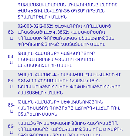
ԳԱԶԱՄԱՏԱԿԱՐԱՐՄԱՆ ՄԻԱՎՈՐՄԱՆԸ ԱՆՈՐՈՇ
ԺԱՄԿԵՏՈՎ ԱՆՀԱՏՈՒՅՑ ՕԳՏԱԳՈՐԾՄԱՆ
ՏՐԱՄԱԴՐԵԼՈՒ ՄԱՍԻՆ
02-003-0212-0625 ԾԱԾԿԱԳՐՈՎ ՀՈՂԱՄԱՍԻՑ
82-
ԱՌԱՆՁՆԱՑՎԱԾ 4․38625 ՀԱ ՄԱԿԵՐԵՍՈՎ
Ա
ՀՈՂԱՄԱՍԻ ԳՈՐԾԱՌՆԱԿԱՆ ՆՇԱՆԱԿՈՒԹՅԱՆ
ՓՈՓՈԽՈՒԹՅՈՒՆԸ ՀԱՍՏԱՏԵԼՈՒ ՄԱՍԻՆ
ԹԱԼԻՆ ՀԱՄԱՅՆՔԻ ԿԱԹՆԱՂԲՅՈՒՐ
83-
ԲՆԱԿԱՎԱՅՐՈՒՄ ԳՏՆՎՈՂ ՓՈՂՈՑՆ
Ա
ԱՆՎԱՆԱԿՈՉԵԼՈՒ ՄԱՍԻՆ
ԹԱԼԻՆ ՀԱՄԱՅՆՔԻ ՈՍԿԵԹԱՍ ԲՆԱԿԱՎԱՅՐՈՒՄ
84-
ԳՏՆՎՈՂ ՀՈՂԱՄԱՍԵՐԻ ՆՊԱՏԱԿԱՅԻՆ
Ա
ՆՇԱՆԱԿՈՒԹՅՈՒՆՆԵՐԻ ՓՈՓՈԽՈՒԹՅՈՒՆՆԵՐԸ
ՀԱՍՏԱՏԵԼՈՒ ՄԱՍԻՆ
ԹԱԼԻՆ ՀԱՄԱՅՆՔԻ ՍԵՓԱԿԱՆՈՒԹՅՈՒՆ
85-
ՀԱՆԴԻՍԱՑՈՂ ԳՈՒՅՔԵՐԸ ԱՃՈՒՐԴ-ՎԱՃԱՌՔՈՎ
Ա
ՕՏԱՐԵԼՈՒ ՄԱՍԻՆ
ՀԱՄԱՅՆՔԻ ՍԵՓԱԿԱՆՈՒԹՅՈՒՆ ՀԱՆԴԻՍԱՑՈՂ
86-
ՀՈՂԱՄԱՍԵՐԸ ՎԱՐՁԱԿԱԼՈՒԹՅԱՆ ԻՐԱՎՈՒՆՔՈՎ
Ա
ՕԳՏԱԳՈՐԾՄԱՆ ՏՐԱՄԱԴՐԵԼՈՒ ՄԱՍԻՆ