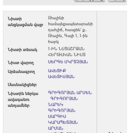
Թալինի
Նիստի
համայնքապետարանի
անցկացման վայր
դահլիճ, հասցեն` ք․
Թալին, Գայի 1, 1-ին
հարկ
1-ԻՆ ՆՍՏԱՇՐՋԱՆ
Նիստի տեսակ
ՀԵՐԹԱԿԱՆ ՆԻՍՏ
ՍԵՐԳԵ ՄԿՐՏՉՅԱՆ
Նիստ վարող
ԱՎԵՏԻՔ
Արձանագրող
ԱՎԵՏԻՍՅԱՆ
Մասնակիցներ
ԳՐԻԳՈՐՅԱՆ ԱՐՄԵՆ
Նիստին ներկա
ԳՐԻԳՈՐՅԱՆ
ավագանու
ՆԱՐԵԿ
անդամներ
ԳՐԻԳՈՐՅԱՆ
ՍԱՐԳԻՍ
ԿԱՐԱՊԵՏՅԱՆ
ԱՐՄԱՆ