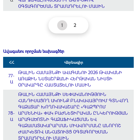
ՕԳՏԱԳՈՐԾՄԱՆ ՏՐԱՄԱԴՐԵԼՈՒ ՄԱՍԻՆ
1
2
Ավագանու որոշման նախագծեր
ՀՀ
Վերնագիր
ԹԱԼԻՆ ՀԱՄԱՅՆՔԻ ԱՎԱԳԱՆՈՒ 2026 ԹՎԱԿԱՆԻ
77-
ԱՌԱՋԻՆ ՆՍՏԱՇՐՋԱՆԻ ՀԵՐԹԱԿԱՆ ՆԻՍՏԻ
Ա
ՕՐԱԿԱՐԳԸ ՀԱՍՏԱՏԵԼՈՒ ՄԱՍԻՆ
ԹԱԼԻՆ ՀԱՄԱՅՆՔԻ ՍԵՓԱԿԱՆՈՒԹՅՈՒՆ
ՀԱՆԴԻՍԱՑՈՂ ԱԿՈՒՆՔ ԲՆԱԿԱՎԱՅՐՈՒՄ ԳՏՆՎՈՂ
ԳԱԶԱՏԱՐ ԽՈՂՈՎԱԿԱՇԱՐԸ «ԳԱԶՊՐՈՄ
78-
ԱՐՄԵՆԻԱ» ՓԱԿ ԲԱԺՆԵՏԻՐԱԿԱՆ ԸՆԿԵՐՈՒԹՅԱՆ
Ա
ԱՐԱԳԱԾՈՏՆԻ ԳԱԶԱՖԻԿԱՑՄԱՆ ԵՎ
ԳԱԶԱՄԱՏԱԿԱՐԱՐՄԱՆ ՄԻԱՎՈՐՄԱՆԸ ԱՆՈՐՈՇ
ԺԱՄԿԵՏՈՎ ԱՆՀԱՏՈՒՅՑ ՕԳՏԱԳՈՐԾՄԱՆ
ՏՐԱՄԱԴՐԵԼՈՒ ՄԱՍԻՆ