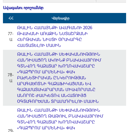
Ավագանու որոշումներ
ՀՀ
Վերնագիր
ԹԱԼԻՆ ՀԱՄԱՅՆՔԻ ԱՎԱԳԱՆՈՒ 2026
77-
ԹՎԱԿԱՆԻ ԱՌԱՋԻՆ ՆՍՏԱՇՐՋԱՆԻ
Ա
ՀԵՐԹԱԿԱՆ ՆԻՍՏԻ ՕՐԱԿԱՐԳԸ
ՀԱՍՏԱՏԵԼՈՒ ՄԱՍԻՆ
ԹԱԼԻՆ ՀԱՄԱՅՆՔԻ ՍԵՓԱԿԱՆՈՒԹՅՈՒՆ
ՀԱՆԴԻՍԱՑՈՂ ԱԿՈՒՆՔ ԲՆԱԿԱՎԱՅՐՈՒՄ
ԳՏՆՎՈՂ ԳԱԶԱՏԱՐ ԽՈՂՈՎԱԿԱՇԱՐԸ
«ԳԱԶՊՐՈՄ ԱՐՄԵՆԻԱ» ՓԱԿ
78-
ԲԱԺՆԵՏԻՐԱԿԱՆ ԸՆԿԵՐՈՒԹՅԱՆ
Ա
ԱՐԱԳԱԾՈՏՆԻ ԳԱԶԱՖԻԿԱՑՄԱՆ ԵՎ
ԳԱԶԱՄԱՏԱԿԱՐԱՐՄԱՆ ՄԻԱՎՈՐՄԱՆԸ
ԱՆՈՐՈՇ ԺԱՄԿԵՏՈՎ ԱՆՀԱՏՈՒՅՑ
ՕԳՏԱԳՈՐԾՄԱՆ ՏՐԱՄԱԴՐԵԼՈՒ ՄԱՍԻՆ
ԹԱԼԻՆ ՀԱՄԱՅՆՔԻ ՍԵՓԱԿԱՆՈՒԹՅՈՒՆ
ՀԱՆԴԻՍԱՑՈՂ ԹԱԹՈՒԼ ԲՆԱԿԱՎԱՅՐՈՒՄ
ԳՏՆՎՈՂ ԳԱԶԱՏԱՐ ԽՈՂՈՎԱԿԱՇԱՐԸ
«ԳԱԶՊՐՈՄ ԱՐՄԵՆԻԱ» ՓԱԿ
79-