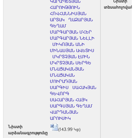
Նիստի
ԿԱՐԱՊԵՏՅԱՆ
տեսահոլովակը
ՀԱՐՈՒԹՅՈՒՆ
ՀՈՎՀԱՆՆԻՍՅԱՆ
ԱՐՏԱԿ
ՂԱԶԱՐՅԱՆ
ԳԵՂԱՄ
ՄԱՐԳԱՐՅԱՆ ՄՀԵՐ
ՄԱՐԳԱՐՅԱՆ ՆԵԼԼԻ
ՄԻԿՈՅԱՆ ԱՆԻ
ՄԻՆԱՍՅԱՆ ԱՎԵՏԻՍ
ՄԿՐՏՉՅԱՆ ԷՄԻՆ
ՄԿՐՏՉՅԱՆ ՍԵՐԳԵ
ՄՆԱՑԱԿԱՆՅԱՆ
ՄՆԱՑԱԿԱՆ
ՄՈՒՐԱԴՅԱՆ
ՍԱՐԳԻՍ
ՍԱՀԱԿՅԱՆ
ԳԵՎՈՐԳ
ՍԱՀԱՐՅԱՆ ՀԱՅԿ
ՍԱՐԳՍՅԱՆ ԳԵՂԱՄ
ՎԱՐԴԱՆՅԱՆ
ԱՐՈՒՍԻԿ
Նիստի
(143.99 Կբ)
արձանագրությունը