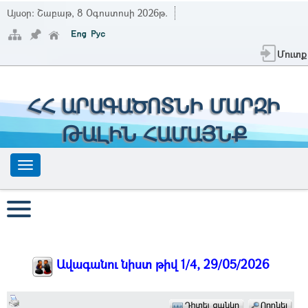
Այսօր:
Շաբաթ, 8 Օգոստոսի 2026թ.
Մուտք
ՀՀ ԱՐԱԳԱԾՈՏՆԻ ՄԱՐԶԻ
ԹԱԼԻՆ ՀԱՄԱՅՆՔ
Ավագանու նիստ թիվ 1/4, 29/05/2026