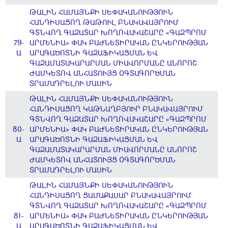
ԹԱԼԻՆ ՀԱՄԱՅՆՔԻ ՍԵՓԱԿԱՆՈՒԹՅՈՒՆ
ՀԱՆԴԻՍԱՑՈՂ ԹԱԹՈՒԼ ԲՆԱԿԱՎԱՅՐՈՒՄ
ԳՏՆՎՈՂ ԳԱԶԱՏԱՐ ԽՈՂՈՎԱԿԱՇԱՐԸ «ԳԱԶՊՐՈՄ
79-
ԱՐՄԵՆԻԱ» ՓԱԿ ԲԱԺՆԵՏԻՐԱԿԱՆ ԸՆԿԵՐՈՒԹՅԱՆ
Ա
ԱՐԱԳԱԾՈՏՆԻ ԳԱԶԱՖԻԿԱՑՄԱՆ ԵՎ
ԳԱԶԱՄԱՏԱԿԱՐԱՐՄԱՆ ՄԻԱՎՈՐՄԱՆԸ ԱՆՈՐՈՇ
ԺԱՄԿԵՏՈՎ ԱՆՀԱՏՈՒՅՑ ՕԳՏԱԳՈՐԾՄԱՆ
ՏՐԱՄԱԴՐԵԼՈՒ ՄԱՍԻՆ
ԹԱԼԻՆ ՀԱՄԱՅՆՔԻ ՍԵՓԱԿԱՆՈՒԹՅՈՒՆ
ՀԱՆԴԻՍԱՑՈՂ ԿԱԹՆԱՂԲՅՈՒՐ ԲՆԱԿԱՎԱՅՐՈՒՄ
ԳՏՆՎՈՂ ԳԱԶԱՏԱՐ ԽՈՂՈՎԱԿԱՇԱՐԸ «ԳԱԶՊՐՈՄ
80-
ԱՐՄԵՆԻԱ» ՓԱԿ ԲԱԺՆԵՏԻՐԱԿԱՆ ԸՆԿԵՐՈՒԹՅԱՆ
Ա
ԱՐԱԳԱԾՈՏՆԻ ԳԱԶԱՖԻԿԱՑՄԱՆ ԵՎ
ԳԱԶԱՄԱՏԱԿԱՐԱՐՄԱՆ ՄԻԱՎՈՐՄԱՆԸ ԱՆՈՐՈՇ
ԺԱՄԿԵՏՈՎ ԱՆՀԱՏՈՒՅՑ ՕԳՏԱԳՈՐԾՄԱՆ
ՏՐԱՄԱԴՐԵԼՈՒ ՄԱՍԻՆ
ԹԱԼԻՆ ՀԱՄԱՅՆՔԻ ՍԵՓԱԿԱՆՈՒԹՅՈՒՆ
ՀԱՆԴԻՍԱՑՈՂ ՑԱՄԱՔԱՍԱՐ ԲՆԱԿԱՎԱՅՐՈՒՄ
ԳՏՆՎՈՂ ԳԱԶԱՏԱՐ ԽՈՂՈՎԱԿԱՇԱՐԸ «ԳԱԶՊՐՈՄ
81-
ԱՐՄԵՆԻԱ» ՓԱԿ ԲԱԺՆԵՏԻՐԱԿԱՆ ԸՆԿԵՐՈՒԹՅԱՆ
Ա
ԱՐԱԳԱԾՈՏՆԻ ԳԱԶԱՖԻԿԱՑՄԱՆ ԵՎ