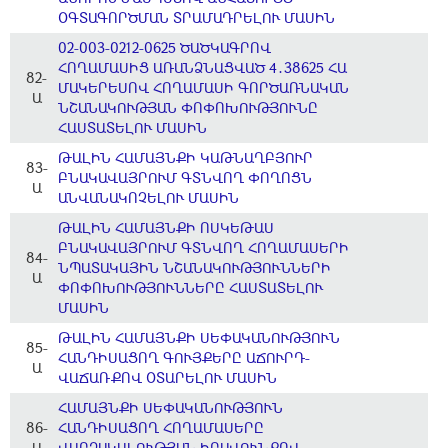
ՕԳՏԱԳՈՐԾՄԱՆ ՏՐԱՄԱԴՐԵԼՈՒ ՄԱՍԻՆ
02-003-0212-0625 ԾԱԾԿԱԳՐՈՎ
ՀՈՂԱՄԱՍԻՑ ԱՌԱՆՁՆԱՑՎԱԾ 4․38625 ՀԱ
82-
ՄԱԿԵՐԵՍՈՎ ՀՈՂԱՄԱՍԻ ԳՈՐԾԱՌՆԱԿԱՆ
Ա
ՆՇԱՆԱԿՈՒԹՅԱՆ ՓՈՓՈԽՈՒԹՅՈՒՆԸ
ՀԱՍՏԱՏԵԼՈՒ ՄԱՍԻՆ
ԹԱԼԻՆ ՀԱՄԱՅՆՔԻ ԿԱԹՆԱՂԲՅՈՒՐ
83-
ԲՆԱԿԱՎԱՅՐՈՒՄ ԳՏՆՎՈՂ ՓՈՂՈՑՆ
Ա
ԱՆՎԱՆԱԿՈՉԵԼՈՒ ՄԱՍԻՆ
ԹԱԼԻՆ ՀԱՄԱՅՆՔԻ ՈՍԿԵԹԱՍ
ԲՆԱԿԱՎԱՅՐՈՒՄ ԳՏՆՎՈՂ ՀՈՂԱՄԱՍԵՐԻ
84-
ՆՊԱՏԱԿԱՅԻՆ ՆՇԱՆԱԿՈՒԹՅՈՒՆՆԵՐԻ
Ա
ՓՈՓՈԽՈՒԹՅՈՒՆՆԵՐԸ ՀԱՍՏԱՏԵԼՈՒ
ՄԱՍԻՆ
ԹԱԼԻՆ ՀԱՄԱՅՆՔԻ ՍԵՓԱԿԱՆՈՒԹՅՈՒՆ
85-
ՀԱՆԴԻՍԱՑՈՂ ԳՈՒՅՔԵՐԸ ԱՃՈՒՐԴ-
Ա
ՎԱՃԱՌՔՈՎ ՕՏԱՐԵԼՈՒ ՄԱՍԻՆ
ՀԱՄԱՅՆՔԻ ՍԵՓԱԿԱՆՈՒԹՅՈՒՆ
86-
ՀԱՆԴԻՍԱՑՈՂ ՀՈՂԱՄԱՍԵՐԸ
Ա
ՎԱՐՁԱԿԱԼՈՒԹՅԱՆ ԻՐԱՎՈՒՆՔՈՎ