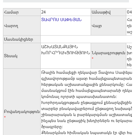
Համար
24
Ամսաթիվ
04/
ՏԱՎՐՈՍ ՍԱՓԵՅԱՆ
Համ
Վարող
Վայր
ղեկ
աշխ
Մասնակիցներ
ԱՇԽԱՏԱՆՔԱՅԻՆ
Աշ
ԽՈՐՀՐԴԱԿՑՈՒԹՅՈՒՆ
Նկարագրություն
խոր
Տեսակ
*
ղեկ
հե
Թալին համայնքի ղեկավար Տավրոս Սափեյան
գլխավորությամբ այսօր համայնքապետարանո
հերթական աշխատանքային քննարկումը։ Հա
մասնակցում էին համայնքապետարանի ղեկավ
կոմունալ ոլորտի պատասխանատուն։
Խորհրդակցության ընթացքում քննարկվեցին 
տարբեր բնակավայրերում ընթացող նախագծե
Բովանդակություն
շինարարական և բարեկարգման աշխատանքնե
*
ինչպես նաև ընթացիկ խնդիրներն ու երկարա
ծրագրերը։
Քննարկման հիմնական նպատակն էր վեր հան