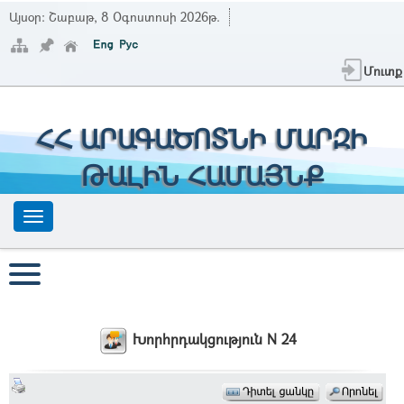
Այսօր:
Շաբաթ, 8 Օգոստոսի 2026թ.
Մուտք
ՀՀ ԱՐԱԳԱԾՈՏՆԻ ՄԱՐԶԻ
ԹԱԼԻՆ ՀԱՄԱՅՆՔ
Խորհրդակցություն N 24