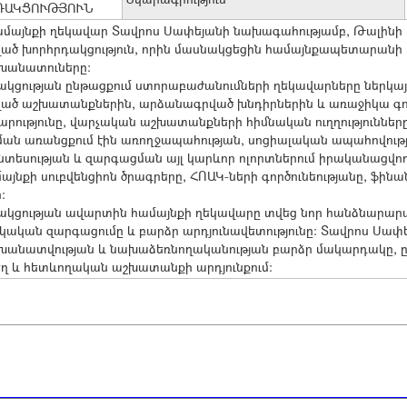
ԴԱԿՑՈՒԹՅՈՒՆ
համայնքի ղեկավար Տավրոս Սափեյանի նախագահությամբ, Թալին
ված խորհրդակցություն, որին մասնակցեցին համայնքապետարանի
անատուները։
կցության ընթացքում ստորաբաժանումների ղեկավարները ներկայ
ծ աշխատանքներին, արձանագրված խնդիրներին և առաջիկա գործ
րությունը, վարչական աշխատանքների հիմնական ուղղություններ
ան առանցքում էին առողջապահության, սոցիալական ապահովությա
նտեսության և զարգացման այլ կարևոր ոլորտներում իրականացվող 
այնքի սուբվենցիոն ծրագրերը, ՀՈԱԿ-ների գործունեությանը, ֆի
։
ակցության ավարտին համայնքի ղեկավարը տվեց նոր հանձնարար
կական զարգացումը և բարձր արդյունավետությունը։ Տավրոս Սափ
նատվության և նախաձեռնողականության բարձր մակարդակը, ընդ
 և հետևողական աշխատանքի արդյունքում։