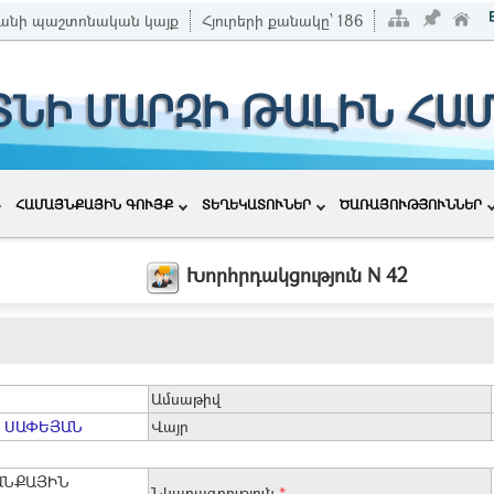
անի պաշտոնական կայք
Հյուրերի քանակը՝
186
ՏՆԻ ՄԱՐԶԻ ԹԱԼԻՆ ՀԱ
ՀԱՄԱՅՆՔԱՅԻՆ ԳՈՒՅՔ
ՏԵՂԵԿԱՏՈՒՆԵՐ
ԾԱՌԱՅՈՒԹՅՈՒՆՆԵՐ
Խորհրդակցություն N 42
Ամսաթիվ
 ՍԱՓԵՅԱՆ
Վայր
ԱՆՔԱՅԻՆ
Նկարագրություն
*