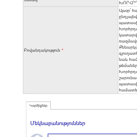
ԽՈՐՀՐ
Այսօր՝ 
ընդլայն
պատասխ
Խորհրդա
կատարվա
ռազմավա
Քննարկմ
Բովանդակություն
*
գյուղատ
նաև համ
թեմաներ
Խորհրդ
շարունա
պատասխա
համատեղ
Կարծիքներ
Մեկնաբանություններ