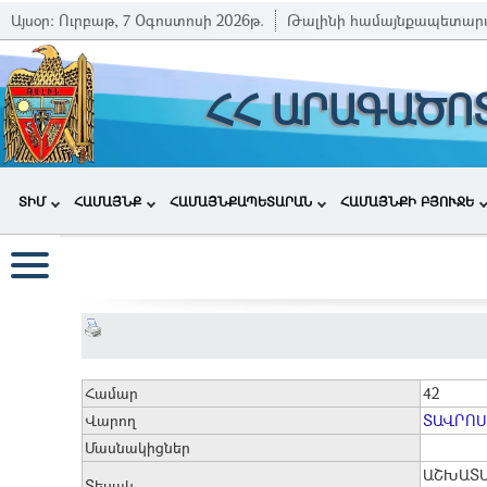
Այսօր:
Ուրբաթ, 7 Օգոստոսի 2026թ.
Թալինի համայնքապետար
ՀՀ ԱՐԱԳԱԾՈ
ՏԻՄ
ՀԱՄԱՅՆՔ
ՀԱՄԱՅՆՔԱՊԵՏԱՐԱՆ
ՀԱՄԱՅՆՔԻ ԲՅՈՒՋԵ
Համար
42
Վարող
ՏԱՎՐՈՍ
Մասնակիցներ
ԱՇԽԱՏ
Տեսակ