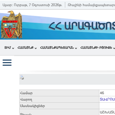
Այսօր:
Ուրբաթ, 7 Օգոստոսի 2026թ.
Թալինի համայնքապետար
ՀՀ ԱՐԱԳԱԾՈ
ՏԻՄ
ՀԱՄԱՅՆՔ
ՀԱՄԱՅՆՔԱՊԵՏԱՐԱՆ
ՀԱՄԱՅՆՔԻ ԲՅՈՒՋԵ
Համար
46
Վարող
ՏԱՎՐՈՍ
Մասնակիցներ
ԱՇԽԱՏ
Տեսակ