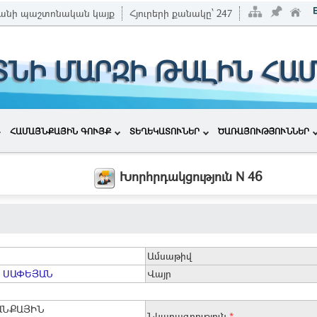
անի պաշտոնական կայք
Հյուրերի քանակը՝
247
ՏՆԻ ՄԱՐԶԻ ԹԱԼԻՆ ՀԱ
ՀԱՄԱՅՆՔԱՅԻՆ ԳՈՒՅՔ
ՏԵՂԵԿԱՏՈՒՆԵՐ
ԾԱՌԱՅՈՒԹՅՈՒՆՆԵՐ
Խորհրդակցություն N 46
Ամսաթիվ
 ՍԱՓԵՅԱՆ
Վայր
ԱՆՔԱՅԻՆ
Նկարագրություն
*