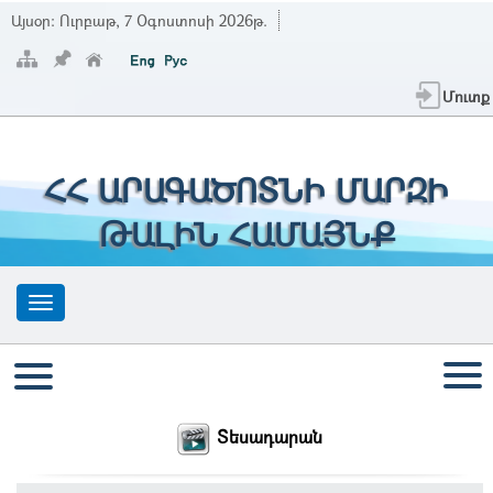
Այսօր:
Ուրբաթ, 7 Օգոստոսի 2026թ.
Մուտք
ՀՀ ԱՐԱԳԱԾՈՏՆԻ ՄԱՐԶԻ
ԹԱԼԻՆ ՀԱՄԱՅՆՔ
Տեսադարան