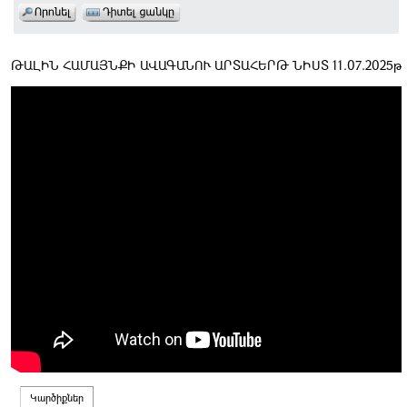
ԹԱԼԻՆ ՀԱՄԱՅՆՔԻ ԱՎԱԳԱՆՈՒ ԱՐՏԱՀԵՐԹ ՆԻՍՏ 11.07.2025թ
Կարծիքներ