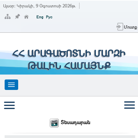
Այսօր:
Կիրակի, 9 Օգոստոսի 2026թ.
Մուտք
ՀՀ ԱՐԱԳԱԾՈՏՆԻ ՄԱՐԶԻ
ԹԱԼԻՆ ՀԱՄԱՅՆՔ
Տեսադարան