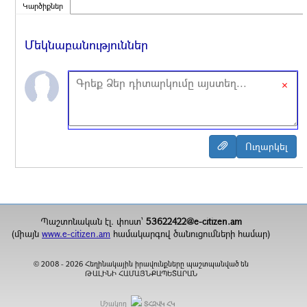
Կարծիքներ
Մեկնաբանություններ
×
Պաշտոնական էլ. փոստ`
53622422@e-citizen.am
(միայն
www.e-citizen.am
համակարգով ծանուցումների համար)
2008 -
2026
Հեղինակային իրավունքները պաշտպանված են
©
ԹԱԼԻՆԻ ՀԱՄԱՅՆՔԱՊԵՏԱՐԱՆ
Մշակող
ՏՀԶՎԿ ՀԿ