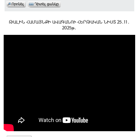
ԹԱԼԻՆ ՀԱՄԱՅՆՔԻ ԱՎԱԳԱՆՈՒ ՀԵՐԹԱԿԱՆ ՆԻՍՏ 25․11․
2025թ․