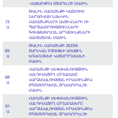
-ՎԱՃԱՌՔՈՎ ՕՏԱՐԵԼՈՒ ՄԱՍԻՆ
ԹԱԼԻՆ ՀԱՄԱՅՆՔԻ ԿԱԶՄՈՒՄ
ՆԵՐԱՌՎԱԾ ՆԱԽԿԻՆ
73-
ՀԱՄԱՅՆՔՆԵՐԻ ԱԿՏԻՎՆԵՐԻ ՈՒ
Ա
ՊԱՐՏԱՎՈՐՈՒԹՅՈՒՆՆԵՐԻ
ԳՈՒՅՔԱԳՐՄԱՆ ԱՐԴՅՈՒՆՔՆԵՐԻ
ՀԱՍՏԱՏՄԱՆ ՄԱՍԻՆ
ԹԱԼԻՆ ՀԱՄԱՅՆՔԻ 2023Թ.
69-
ՏԱՐԵԿԱՆ ԲՅՈՒՋԵԻ ԱՌԱՋԻՆ
Ա
ԵՌԱՄՍՅԱԿԻ ԿԱՏԱՐՈՂԱԿԱՆԻ
ՄԱՍԻՆ
ՀԱՄԱՅՆՔԻ ՍԵՓԱԿԱՆՈՒԹՅՈՒՆ
ՀԱՆԴԻՍԱՑՈՂ ՀՈՂԱՄԱՍԸ
68-
ՎԱՐՁԱԿԱԼՈՒԹՅԱՆ ԻՐԱՎՈՒՆՔՈՎ
Ա
ՕԳՏԱԳՈՐԾՄԱՆ ՏՐԱՄԱԴՐԵԼՈՒ
ՄԱՍԻՆ
ՀԱՄԱՅՆՔԻ ՍԵՓԱԿԱՆՈՒԹՅՈՒՆ
ՀԱՆԴԻՍԱՑՈՂ ՀՈՂԱՄԱՍԵՐԸ
67-
ՎԱՐՁԱԿԱԼՈՒԹՅԱՆ ԻՐԱՎՈՒՆՔՈՎ
Ա
ՕԳՏԱԳՈՐԾՄԱՆ ՏՐԱՄԱԴՐԵԼՈՒ