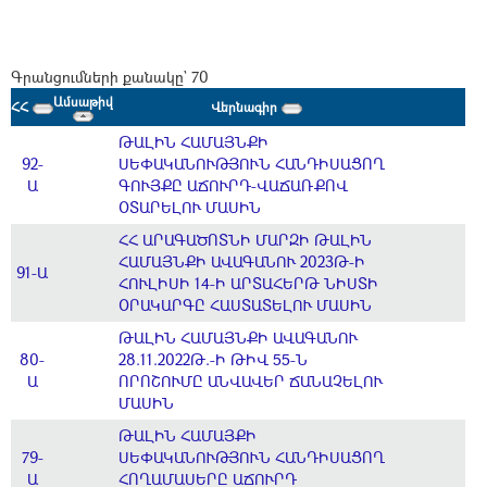
Գրանցումների քանակը` 70
Ամսաթիվ
ՀՀ
Վերնագիր
ԹԱԼԻՆ ՀԱՄԱՅՆՔԻ
92-
ՍԵՓԱԿԱՆՈՒԹՅՈՒՆ ՀԱՆԴԻՍԱՑՈՂ
Ա
ԳՈՒՅՔԸ ԱՃՈՒՐԴ-ՎԱՃԱՌՔՈՎ
ՕՏԱՐԵԼՈՒ ՄԱՍԻՆ
ՀՀ ԱՐԱԳԱԾՈՏՆԻ ՄԱՐԶԻ ԹԱԼԻՆ
ՀԱՄԱՅՆՔԻ ԱՎԱԳԱՆՈՒ 2023Թ-Ի
91-Ա
ՀՈՒԼԻՍԻ 14-Ի ԱՐՏԱՀԵՐԹ ՆԻՍՏԻ
ՕՐԱԿԱՐԳԸ ՀԱՍՏԱՏԵԼՈՒ ՄԱՍԻՆ
ԹԱԼԻՆ ՀԱՄԱՅՆՔԻ ԱՎԱԳԱՆՈՒ
80-
28.11.2022Թ.-Ի ԹԻՎ 55-Ն
Ա
ՈՐՈՇՈՒՄԸ ԱՆՎԱՎԵՐ ՃԱՆԱՉԵԼՈՒ
ՄԱՍԻՆ
ԹԱԼԻՆ ՀԱՄԱՅՔԻ
79-
ՍԵՓԱԿԱՆՈՒԹՅՈՒՆ ՀԱՆԴԻՍԱՑՈՂ
Ա
ՀՈՂԱՄԱՍԵՐԸ ԱՃՈՒՐԴ