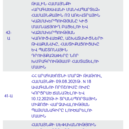
ԹԱԼԻՆ ՀԱՄԱՅՆՔԻ
«ԱՐԱԳԱԾԱՎԱՆԻ ՄԱՆԿԱՊԱՐՏԵԶ»
ՀԱՄԱՅՆՔԱՅԻՆ ՈՉ ԱՌԵՎՏՐԱՅԻՆ
ԿԱԶՄԱԿԵՐՊՈՒԹՅԱՆԸ ԿԻՑ
ՄԱՍՆԱՃՅՈՒՂ ԲԱՑԵԼՈՒ ԵՎ
42-
ԿԱԶՄԱԿԵՐՊՈՒԹՅԱՆ
Ա
ԿԱՌՈՒՑՎԱԾՔԸ, ԱՇԽԱՏԱԿԻՑՆԵՐԻ
ԹՎԱՔԱՆԱԿԸ, ՀԱՍՏԻՔԱՑՈՒՑԱԿԸ
ԵՎ ՊԱՇՏՈՆԱՅԻՆ
ԴՐՈՒՅՔԱՉԱՓԵՐԸ ՆՈՐ
ԽՄԲԱԳՐՈՒԹՅԱՄԲ ՀԱՍՏԱՏԵԼՈՒ
ՄԱՍԻՆ
ՀՀ ԱՐԱԳԱԾՈՏՆԻ ՄԱՐԶԻ ԹԱԹՈՒԼ
ՀԱՄԱՅՆՔԻ 09.08.2021Թ. N 18
ԱՎԱԳԱՆՈՒ ՈՐՈՇՈՒՄԸ ՈՒԺԸ
ԿՈՐՑՐԱԾ ՃԱՆԱՉԵԼՈՒ ԵՎ
41-Ա
10.12.2021Թ-Ի ՏՐԱՆՍՊՈՐՏԱՅԻՆ
ՄԻՋՈՑԻ ՎԱՐՁԱԿԱԼՈՒԹՅԱՆ
ՊԱՅՄԱՆԱԳԻՐԸ ԼՈՒԾԱՐԵԼՈՒ
ՄԱՍԻՆ
ՀԱՄԱՅՆՔԻ ՍԵՓԱԿԱՆՈՒԹՅՈՒՆ