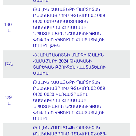
ՄԱՍԻՆ
ԹԱԼԻՆ ՀԱՄԱՅՆՔԻ ՊԱՐՏԻԶԱԿ
ԲՆԱԿԱՎԱՅՐՈՒՄ ԳՏՆՎՈՂ 02-089-
0120-0019 ԿԱԴԱՍՏՐԱՅԻՆ
180-
ԾԱԾԿԱԳՐՈՎ ՀՈՂԱՄԱՍԻ
Ա
ՆՊԱՏԱԿԱՅԻՆ ՆՇԱՆԱԿՈՒԹՅԱՆ
ՓՈՓՈԽՈՒԹՅՈՒՆԸ ՀԱՍՏԱՏԵԼՈՒ
ՄԱՍԻՆ (ԶԵԿ
ՀՀ ԱՐԱԳԱԾՈՏՆԻ ՄԱՐԶԻ ԹԱԼԻՆ
ՀԱՄԱՅՆՔԻ 2024 ԹՎԱԿԱՆԻ
17-Ն
ՏԱՐԵԿԱՆ ԲՅՈՒՋԵՆ ՀԱՍՏԱՏԵԼՈՒ
ՄԱՍԻՆ
ԹԱԼԻՆ ՀԱՄԱՅՆՔԻ ՊԱՐՏԻԶԱԿ
ԲՆԱԿԱՎԱՅՐՈՒՄ ԳՏՆՎՈՂ 02-089-
0120-0020 ԿԱԴԱՍՏՐԱՅԻՆ
179-
ԾԱԾԿԱԳՐՈՎ ՀՈՂԱՄԱՍԻ
Ա
ՆՊԱՏԱԿԱՅԻՆ ՆՇԱՆԱԿՈՒԹՅԱՆ
ՓՈՓՈԽՈՒԹՅՈՒՆԸ ՀԱՍՏԱՏԵԼՈՒ
ՄԱՍԻՆ
ԹԱԼԻՆ ՀԱՄԱՅՆՔԻ ՊԱՐՏԻԶԱԿ
ԲՆԱԿԱՎԱՅՐՈՒՄ ԳՏՆՎՈՂ 02-089-