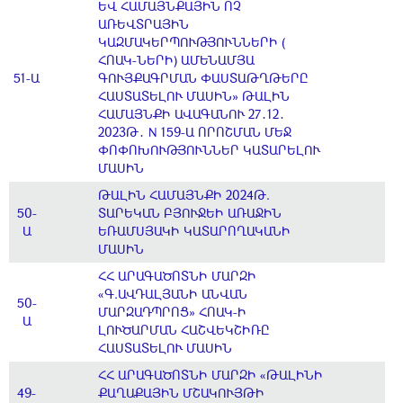
ԵՎ ՀԱՄԱՅՆՔԱՅԻՆ ՈՉ
ԱՌԵՎՏՐԱՅԻՆ
ԿԱԶՄԱԿԵՐՊՈՒԹՅՈՒՆՆԵՐԻ (
ՀՈԱԿ-ՆԵՐԻ) ԱՄԵՆԱՄՅԱ
51-Ա
ԳՈՒՅՔԱԳՐՄԱՆ ՓԱՍՏԱԹՂԹԵՐԸ
ՀԱՍՏԱՏԵԼՈՒ ՄԱՍԻՆ» ԹԱԼԻՆ
ՀԱՄԱՅՆՔԻ ԱՎԱԳԱՆՈՒ 27․12․
2023Թ․ N 159-Ա ՈՐՈՇՄԱՆ ՄԵՋ
ՓՈՓՈԽՈՒԹՅՈՒՆՆԵՐ ԿԱՏԱՐԵԼՈՒ
ՄԱՍԻՆ
ԹԱԼԻՆ ՀԱՄԱՅՆՔԻ 2024Թ.
50-
ՏԱՐԵԿԱՆ ԲՅՈՒՋԵԻ ԱՌԱՋԻՆ
Ա
ԵՌԱՄՍՅԱԿԻ ԿԱՏԱՐՈՂԱԿԱՆԻ
ՄԱՍԻՆ
ՀՀ ԱՐԱԳԱԾՈՏՆԻ ՄԱՐԶԻ
«Գ.ԱՎԴԱԼՅԱՆԻ ԱՆՎԱՆ
50-
ՄԱՐԶԱԴՊՐՈՑ» ՀՈԱԿ-Ի
Ա
ԼՈՒԾԱՐՄԱՆ ՀԱՇՎԵԿՇԻՌԸ
ՀԱՍՏԱՏԵԼՈՒ ՄԱՍԻՆ
ՀՀ ԱՐԱԳԱԾՈՏՆԻ ՄԱՐԶԻ «ԹԱԼԻՆԻ
49-
ՔԱՂԱՔԱՅԻՆ ՄՇԱԿՈՒՅԹԻ