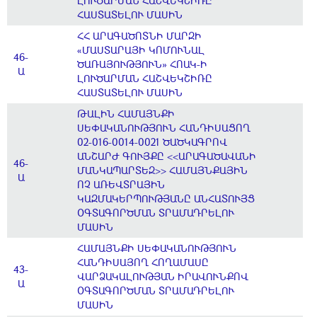
ԼՈՒԾԱՐՄԱՆ ՀԱՇՎԵԿՇԻՌԸ
ՀԱՍՏԱՏԵԼՈՒ ՄԱՍԻՆ
ՀՀ ԱՐԱԳԱԾՈՏՆԻ ՄԱՐԶԻ
«ՄԱՍՏԱՐԱՅԻ ԿՈՄՈՒՆԱԼ
46-
ԾԱՌԱՅՈՒԹՅՈՒՆ» ՀՈԱԿ-Ի
Ա
ԼՈՒԾԱՐՄԱՆ ՀԱՇՎԵԿՇԻՌԸ
ՀԱՍՏԱՏԵԼՈՒ ՄԱՍԻՆ
ԹԱԼԻՆ ՀԱՄԱՅՆՔԻ
ՍԵՓԱԿԱՆՈՒԹՅՈՒՆ ՀԱՆԴԻՍԱՑՈՂ
02-016-0014-0021 ԾԱԾԿԱԳՐՈՎ
ԱՆՇԱՐԺ ԳՈՒՅՔԸ <<ԱՐԱԳԱԾԱՎԱՆԻ
46-
ՄԱՆԿԱՊԱՐՏԵԶ>> ՀԱՄԱՅՆՔԱՅԻՆ
Ա
ՈՉ ԱՌԵՎՏՐԱՅԻՆ
ԿԱԶՄԱԿԵՐՊՈՒԹՅԱՆԸ ԱՆՀԱՏՈՒՅՑ
ՕԳՏԱԳՈՐԾՄԱՆ ՏՐԱՄԱԴՐԵԼՈՒ
ՄԱՍԻՆ
ՀԱՄԱՅՆՔԻ ՍԵՓԱԿԱՆՈՒԹՅՈՒՆ
ՀԱՆԴԻՍԱՅՈՂ ՀՈՂԱՄԱՍԸ
43-
ՎԱՐՁԱԿԱԼՈՒԹՅԱՆ ԻՐԱՎՈՒՆՔՈՎ
Ա
ՕԳՏԱԳՈՐԾՄԱՆ ՏՐԱՄԱԴՐԵԼՈՒ
ՄԱՍԻՆ