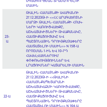
ՕԳՏԱԳՈՐԾՄԱՆ ՏՐԱՄԱԴՐԵԼՈՒ
ՄԱՍԻՆ
ԹԱԼԻՆ ՀԱՄԱՅՆՔԻ ԱՎԱԳԱՆՈՒ
27.12.2023Թ-Ի <<ՀՀ ԱՐԱԳԱԾՈՏՆԻ
ՄԱՐԶԻ ԹԱԼԻՆ ՀԱՄԱՅՆՔԻ ՀՈԱԿ-
ՆԵՐԻ ԿԱՌՈՒՑՎԱԾՔԸ,
ԱՇԽԱՏԱԿԻՑՆԵՐԻ ԹՎԱՔԱՆԱԿԸ,
23-
ՀԱՍՏԻՔԱՑՈՒՑԱԿԸ ԵՎ
Ա
ՊԱՇՏՈՆԱՅԻՆ ԴՐՈՒՅՔԱՉԱՓԵՐԸ
ՀԱՍՏԱՏԵԼՈՒ ՄԱՍԻՆ>> N 158-Ա
ՈՐՈՇՄԱՆ 1-ԻՆ ԵՎ 10-ՐԴ
ՀԱՎԵԼՎԱԾՆԵՐՈՒՄ
ՓՈՓՈԽՈՒԹՅՈՒՆՆԵՐ ԵՎ
ԼՐԱՑՈՒՄՆԵՐ ԿԱՏԱՐԵԼՈՒ ՄԱՍԻՆ
ԹԱԼԻՆ ՀԱՄԱՅՆՔԻ ԱՎԱԳԱՆՈՒ
27.12.2023Թ-Ի <<ԹԱԼԻՆԻ
ՀԱՄԱՅՆՔԱՊԵՏԱՐԱՆԻ
ԱՇԽԱՏԱԿԱԶՄԻ ԿԱՌՈՒՑՎԱԾՔԸ,
ԱՇԽԱՏԱԿԻՑՆԵՐԻ ԹՎԱՔԱՆԱԿԸ,
22-Ա
ՀԱՍՏԻՔԱՑՈՒՑԱԿԸ ԵՎ
ՊԱՇՏՈՆԱՅԻՆ ԴՐՈՒՅՔԱՉԱՓԵՐԸ
ՀԱՍՏԱՏԵԼՈՒ ՄԱՍԻՆ>> N 164-Ա