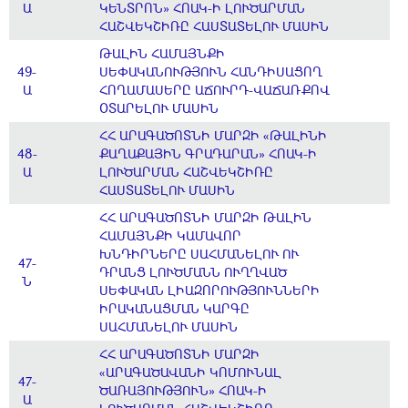
Ա
ԿԵՆՏՐՈՆ» ՀՈԱԿ-Ի ԼՈՒԾԱՐՄԱՆ
ՀԱՇՎԵԿՇԻՌԸ ՀԱՍՏԱՏԵԼՈՒ ՄԱՍԻՆ
ԹԱԼԻՆ ՀԱՄԱՅՆՔԻ
49-
ՍԵՓԱԿԱՆՈՒԹՅՈՒՆ ՀԱՆԴԻՍԱՑՈՂ
Ա
ՀՈՂԱՄԱՍԵՐԸ ԱՃՈՒՐԴ-ՎԱՃԱՌՔՈՎ
ՕՏԱՐԵԼՈՒ ՄԱՍԻՆ
ՀՀ ԱՐԱԳԱԾՈՏՆԻ ՄԱՐԶԻ «ԹԱԼԻՆԻ
48-
ՔԱՂԱՔԱՅԻՆ ԳՐԱԴԱՐԱՆ» ՀՈԱԿ-Ի
Ա
ԼՈՒԾԱՐՄԱՆ ՀԱՇՎԵԿՇԻՌԸ
ՀԱՍՏԱՏԵԼՈՒ ՄԱՍԻՆ
ՀՀ ԱՐԱԳԱԾՈՏՆԻ ՄԱՐԶԻ ԹԱԼԻՆ
ՀԱՄԱՅՆՔԻ ԿԱՄԱՎՈՐ
ԽՆԴԻՐՆԵՐԸ ՍԱՀՄԱՆԵԼՈՒ ՈՒ
47-
ԴՐԱՆՑ ԼՈՒԾՄԱՆՆ ՈՒՂՂՎԱԾ
Ն
ՍԵՓԱԿԱՆ ԼԻԱԶՈՐՈՒԹՅՈՒՆՆԵՐԻ
ԻՐԱԿԱՆԱՑՄԱՆ ԿԱՐԳԸ
ՍԱՀՄԱՆԵԼՈՒ ՄԱՍԻՆ
ՀՀ ԱՐԱԳԱԾՈՏՆԻ ՄԱՐԶԻ
«ԱՐԱԳԱԾԱՎԱՆԻ ԿՈՄՈՒՆԱԼ
47-
ԾԱՌԱՅՈՒԹՅՈՒՆ» ՀՈԱԿ-Ի
Ա