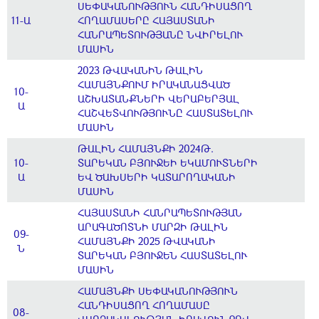
ՍԵՓԱԿԱՆՈՒԹՅՈՒՆ ՀԱՆԴԻՍԱՑՈՂ
11-Ա
ՀՈՂԱՄԱՍԵՐԸ ՀԱՅԱՍՏԱՆԻ
ՀԱՆՐԱՊԵՏՈՒԹՅԱՆԸ ՆՎԻՐԵԼՈՒ
ՄԱՍԻՆ
2023 ԹՎԱԿԱՆԻՆ ԹԱԼԻՆ
ՀԱՄԱՅՆՔՈՒՄ ԻՐԱԿԱՆԱՑՎԱԾ
10-
ԱՇԽԱՏԱՆՔՆԵՐԻ ՎԵՐԱԲԵՐՅԱԼ
Ա
ՀԱՇՎԵՏՎՈՒԹՅՈՒՆԸ ՀԱՍՏԱՏԵԼՈՒ
ՄԱՍԻՆ
ԹԱԼԻՆ ՀԱՄԱՅՆՔԻ 2024Թ.
10-
ՏԱՐԵԿԱՆ ԲՅՈՒՋԵԻ ԵԿԱՄՈՒՏՆԵՐԻ
Ա
ԵՎ ԾԱԽՍԵՐԻ ԿԱՏԱՐՈՂԱԿԱՆԻ
ՄԱՍԻՆ
ՀԱՅԱՍՏԱՆԻ ՀԱՆՐԱՊԵՏՈՒԹՅԱՆ
ԱՐԱԳԱԾՈՏՆԻ ՄԱՐԶԻ ԹԱԼԻՆ
09-
ՀԱՄԱՅՆՔԻ 2025 ԹՎԱԿԱՆԻ
Ն
ՏԱՐԵԿԱՆ ԲՅՈՒՋԵՆ ՀԱՍՏԱՏԵԼՈՒ
ՄԱՍԻՆ
ՀԱՄԱՅՆՔԻ ՍԵՓԱԿԱՆՈՒԹՅՈՒՆ
ՀԱՆԴԻՍԱՑՈՂ ՀՈՂԱՄԱՍԸ
08-