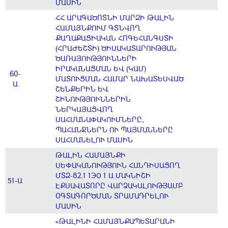
ՄԱՍԻՆ
ՀՀ ԱՐԱԳԱԾՈՏՆԻ ՄԱՐԶԻ ԹԱԼԻՆ
ՀԱՄԱՅՆՔՈՒՄ ԳՏՆՎՈՂ
ՔԱՂԱՔԱՑԻԱԿԱՆ ՀՈԳԵՀԱՆԳՍՏԻ
(ՀՐԱԺԵՇՏԻ) ԾԻՍԱԿԱՏԱՐՈՒԹՅԱՆ
ԾԱՌԱՅՈՒԹՅՈՒՆՆԵՐԻ
ԻՐԱԿԱՆԱՑՄԱՆ ԵՎ (ԿԱՄ)
60-
ՄԱՏՈՒՑՄԱՆ ՀԱՄԱՐ ՆԱԽԱՏԵՍՎԱԾ
Ա
ՇԵՆՔԵՐԻՆ ԵՎ
ՇԻՆՈՒԹՅՈՒՆՆԵՐԻՆ
ՆԵՐԿԱՅԱՑՎՈՂ
ՍԱՀՄԱՆԱՓԱԿՈՒՄՆԵՐԸ,
ՊԱՀԱՆՋՆԵՐՆ ՈՒ ՊԱՅՄԱՆՆԵՐԸ
ՍԱՀՄԱՆԵԼՈՒ ՄԱՍԻՆ
ԹԱԼԻՆ ՀԱՄԱՅՆՔԻ
ՍԵՓԱԿԱՆՈՒԹՅՈՒՆ ՀԱՆԴԻՍԱՑՈՂ
ՄՏԶ-82.1 1ЭО 1 Ա ՄԱԿՆԻՇԻ
51-Ա
ԷՔՍԱՎԱՏՈՐԸ ՎԱՐՁԱԿԱԼՈՒԹՅԱՄԲ
ՕԳՏԱԳՈՐԾՄԱՆ ՏՐԱՄԱԴՐԵԼՈՒ
ՄԱՍԻՆ
«ԹԱԼԻՆԻ ՀԱՄԱՅՆՔԱՊԵՏԱՐԱՆԻ