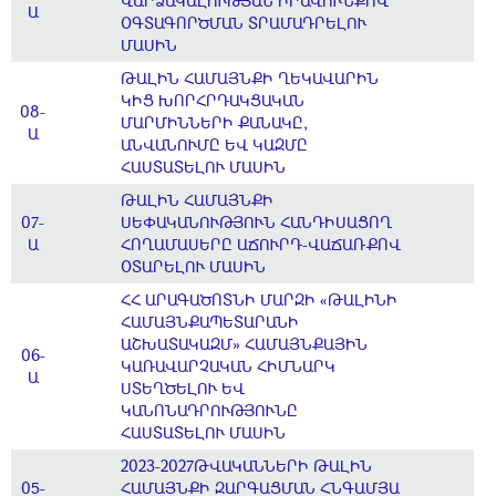
ՎԱՐՁԱԿԱԼՈՒԹՅԱՆ ԻՐԱՎՈՒՆՔՈՎ
Ա
ՕԳՏԱԳՈՐԾՄԱՆ ՏՐԱՄԱԴՐԵԼՈՒ
ՄԱՍԻՆ
ԹԱԼԻՆ ՀԱՄԱՅՆՔԻ ՂԵԿԱՎԱՐԻՆ
ԿԻՑ ԽՈՐՀՐԴԱԿՑԱԿԱՆ
08-
ՄԱՐՄԻՆՆԵՐԻ ՔԱՆԱԿԸ,
Ա
ԱՆՎԱՆՈՒՄԸ ԵՎ ԿԱԶՄԸ
ՀԱՍՏԱՏԵԼՈՒ ՄԱՍԻՆ
ԹԱԼԻՆ ՀԱՄԱՅՆՔԻ
07-
ՍԵՓԱԿԱՆՈՒԹՅՈՒՆ ՀԱՆԴԻՍԱՑՈՂ
Ա
ՀՈՂԱՄԱՍԵՐԸ ԱՃՈՒՐԴ-ՎԱՃԱՌՔՈՎ
ՕՏԱՐԵԼՈՒ ՄԱՍԻՆ
ՀՀ ԱՐԱԳԱԾՈՏՆԻ ՄԱՐԶԻ «ԹԱԼԻՆԻ
ՀԱՄԱՅՆՔԱՊԵՏԱՐԱՆԻ
ԱՇԽԱՏԱԿԱԶՄ» ՀԱՄԱՅՆՔԱՅԻՆ
06-
ԿԱՌԱՎԱՐՉԱԿԱՆ ՀԻՄՆԱՐԿ
Ա
ՍՏԵՂԾԵԼՈՒ ԵՎ
ԿԱՆՈՆԱԴՐՈՒԹՅՈՒՆԸ
ՀԱՍՏԱՏԵԼՈՒ ՄԱՍԻՆ
2023-2027ԹՎԱԿԱՆՆԵՐԻ ԹԱԼԻՆ
05-
ՀԱՄԱՅՆՔԻ ԶԱՐԳԱՑՄԱՆ ՀՆԳԱՄՅԱ