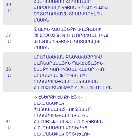
ՀԱՆԴԻՍԱՅՈՂ ՀՈՂԱՄԱՍԸ
39-
ՎԱՐՁԱԿԱԼՈՒԹՅԱՆ ԻՐԱՎՈՒՆՔՈՎ
Ա
ՕԳՏԱԳՈՐԾՄԱՆ ՏՐԱՄԱԴՐԵԼՈՒ
ՄԱՍԻՆ
ԹԱԼԻՆ ՀԱՄԱՅՆՔԻ ԱՎԱԳԱՆՈՒ
37-
28.02.2023Թ. N 11-Ա ՈՐՈՇՄԱՆ ՄԵՋ
Ա
ՓՈՓՈԽՈՒԹՅՈՒՆ ԿԱՏԱՐԵԼՈՒ
ՄԱՍԻՆ
ԱՐԱԳԱԾԱՎԱՆ ԲՆԱԿԱՎԱՅՐՈՒՄ
ՍԱՌՆԱՐԱՆԱՅԻՆ ՊԱՀԵՍՏԱՅԻՆ
36-
ՇԵՆՔԻ ԿԱՌՈՒՑՄԱՆ ՀԱՄԱՐ «ՎՌ
Ա
ԱՐՄԵՆԻԱՆ ՖՐՈՒԹ» ՍՊ
ԸՆԿԵՐՈՒԹՅԱՆԸ ՆԱԽՆԱԿԱՆ
ՀԱՄԱՁԱՅՆՈՒԹՅՈՒՆ ՏԱԼՈՒ ՄԱՍԻՆ
<<ԷՆԵՐՋԻ ԷՍ ՋԻ ԷՅ>>
ՍԱՀՄԱՆԱՓԱԿ
ՊԱՏԱՍԽԱՆԱՏՎՈՒԹՅԱՄԲ
ԸՆԿԵՐՈՒԹՅԱՆԸ ԹԱԼԻՆ
34-
ՀԱՄԱՅՆՔԻ ՍԵՓԱԿԱՆՈՒԹՅՈՒՆ
Ա
ՀԱՆԴԻՍԱՑՈՂ ՀՈՂԵՐԻՑ
ՍԱՀՄԱՆԱՓԱԿ ՕԳՏՎԵԼՈՒ