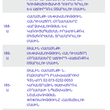
ԳՈՒՅՔԱՑՈՒՑԱԿԻՑ ԴՈՒՐՍ ԳՐԵԼՈՒ
ԵՎ ԱՃՈՒՐԴՈՎ ՕՏԱՐԵԼՈՒ ՄԱՍԻՆ
ՀԱՄԱՅՆՔԻ ՍԵՓԱԿԱՆՈՒԹՅՈՒՆ
ՀԱՆԴԻՍԱՑՈՂ ՀՈՂԱՄԱՍԵՐԸ
188-
ՎԱՐՁԱԿԱԼՈՒԹՅԱՆ ԵՎ
Ա
ԿԱՌՈՒՑԱՊԱՏՄԱՆ ԻՐԱՎՈՒՆՔՈՎ
ՕԳՏԱԳՈՐԾՄԱՆ ՏՐԱՄԱԴՐԵԼՈՒ
ՄԱՍԻՆ
ԹԱԼԻՆ ՀԱՄԱՅՆՔԻ
186-
ՍԵՓԱԿԱՆՈՒԹՅՈՒՆ ՀԱՆԴԻՍԱՑՈՂ
Ա
ՀՈՂԱՄԱՍԵՐԸ ԱՃՈՒՐԴ-ՎԱՃԱՌՔՈՎ
ՕՏԱՐԵԼՈՒ ՄԱՍԻՆ
ԹԱԼԻՆ ՀԱՄԱՅՆՔԻ Ն․
ԲԱԶՄԱԲԵՐԴ ԲՆԱԿԱՎԱՅՐՈՒՄ
ԳՏՆՎՈՂ 02-073-0232-0053
185-
ԿԱԴԱՍՏՐԱՅԻՆ ԾԱԾԿԱԳՐՈՎ
Ա
ՀՈՂԱՄԱՍԻ ՆՊԱՏԱԿԱՅԻՆ
ՆՇԱՆԱԿՈՒԹՅԱՆ
ՓՈՓՈԽՈՒԹՅՈՒՆԸ ՀԱՍՏԱՏԵԼՈՒ
ՄԱՍԻՆ