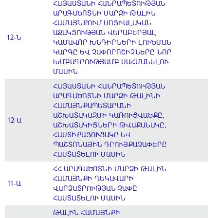
ՀԱՅԱՍՏԱՆԻ ՀԱՆՐԱՊԵՏՈՒԹՅԱՆ
ԱՐԱԳԱԾՈՏՆԻ ՄԱՐԶԻ ԹԱԼԻՆ
ՀԱՄԱՅՆՔՈՒՄ ՍՈՑԻԱԼԱԿԱՆ
ԱՋԱԿՑՈՒԹՅԱՆ ՎԵՐԱԲԵՐՅԱԼ
12-Ն
ԿԱՄԱՎՈՐ ԽՆԴԻՐՆԵՐԻ ԼՈՒԾՄԱՆ
ԿԱՐԳԸ ԵՎ ՉԱՓՈՐՈՇԻՉՆԵՐԸ ՆՈՐ
ԽՄԲԱԳՐՈՒԹՅԱՄԲ ՍԱՀՄԱՆԵԼՈՒ
ՄԱՍԻՆ
ՀԱՅԱՍՏԱՆԻ ՀԱՆՐԱՊԵՏՈՒԹՅԱՆ
ԱՐԱԳԱԾՈՏՆԻ ՄԱՐԶԻ ԹԱԼԻՆԻ
ՀԱՄԱՅՆՔԱՊԵՏԱՐԱՆԻ
ԱՇԽԱՏԱԿԱԶՄԻ ԿԱՌՈՒՑՎԱԾՔԸ,
12-Ա
ԱՇԽԱՏԱԿԻՑՆԵՐԻ ԹՎԱՔԱՆԱԿԸ,
ՀԱՍՏԻՔԱՑՈՒՑԱԿԸ ԵՎ
ՊԱՇՏՈՆԱՅԻՆ ԴՐՈՒՅՔԱՉԱՓԵՐԸ
ՀԱՍՏԱՏԵԼՈՒ ՄԱՍԻՆ
ՀՀ ԱՐԱԳԱԾՈՏՆԻ ՄԱՐԶԻ ԹԱԼԻՆ
ՀԱՄԱՅՆՔԻ ՂԵԿԱՎԱՐԻ
11-Ա
ՎԱՐՁԱՏՐՈՒԹՅԱՆ ՉԱՓԸ
ՀԱՍՏԱՏԵԼՈՒ ՄԱՍԻՆ
ԹԱԼԻՆ ՀԱՄԱՅՆՔԻ