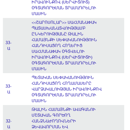
ԻՐԱՎՈՒՆՔՈՎ (ՍԵՐՎԻՏՈՒՏ)
ՕԳՏԱԳՈՐԾՄԱՆ ՏՐԱՄԱԴՐԵԼՈՒ
ՄԱՍԻՆ
<<ՇԱՐՈՍՈԼԱՐ>> ՍԱՀՄԱՆԱՓԱԿ
ՊԱՏԱՍԽԱՆԱՏՎՈՒԹՅԱՄԲ
ԸՆԿԵՐՈՒԹՅԱՆԸ ԹԱԼԻՆ
ՀԱՄԱՅՆՔԻ ՍԵՓԱԿԱՆՈՒԹՅՈՒՆ
33-
ՀԱՆԴԻՍԱՑՈՂ ՀՈՂԵՐԻՑ
Ա
ՍԱՀՄԱՆԱՓԱԿ ՕԳՏՎԵԼՈՒ
ԻՐԱՎՈՒՆՔՈՎ (ՍԵՐՎԻՏՈՒՏԻ)
ՕԳՏԱԳՈՐԾՄԱՆ ՏՐԱՄԱԴՐԵԼՈՒ
ՄԱՍԻՆ
ՊԵՏԱԿԱՆ ՍԵՓԱԿԱՆՈՒԹՅՈՒՆ
ՀԱՆԴԻՍԱՑՈՂ ՀՈՂԱՄԱՍԵՐԸ
33-
ՎԱՐՁԱԿԱԼՈՒԹՅԱՆ ԻՐԱՎՈՒՆՔՈՎ
Ա
ՕԳՏԱԳՈՐԾՄԱՆ ՏՐԱՄԱԴՐԵԼՈՒ
ՄԱՍԻՆ
ԹԱԼԻՆ ՀԱՄԱՅՆՔԻ ԱՎԱԳԱՆՈՒ
ՄՇՏԱԿԱՆ ԳՈՐԾՈՂ
32-
ՀԱՆՁՆԱԺՈՂՈՎՆԵՐԻ
Ա
ՁԵՎԱՎՈՐՄԱՆ ԵՎ