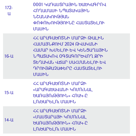
0001 ԿԱԴԱՍՏՐԱՅԻՆ ԾԱԾԿԱԳՐՈՎ
172-
ՀՈՂԱՄԱՍԻ ՆՊԱՏԱԿԱՅԻՆ
Ա
ՆՇԱՆԱԿՈՒԹՅԱՆ
ՓՈՓՈԽՈՒԹՅՈՒՆԸ ՀԱՍՏԱՏԵԼՈՒ
ՄԱՍԻՆ
ՀՀ ԱՐԱԳԱԾՈՏՆԻ ՄԱՐԶԻ ԹԱԼԻՆ
ՀԱՄԱՅՆՔՈՒՄ 2024 ԹՎԱԿԱՆԻ
ՀԱՄԱՐ ԽՄԵԼՈՒ ԵՎ ԿԵՆՑԱՂԱՅԻՆ
16-Ա
ՆՊԱՏԱԿՈՎ ՕԳՏԱԳՈՐԾՎՈՂ ՋՐԻ
ՏԵՂԱԿԱՆ ՎՃԱՐ ՍԱՀՄԱՆԵԼՈՒ ԵՎ
ԴՐՈՒՅՔԱՉԱՓԵՐԸ ՀԱՍՏԱՏԵԼՈՒ
ՄԱՍԻՆ
ՀՀ ԱՐԱԳԱԾՈՏՆԻ ՄԱՐԶԻ
«ԱՐԱԳԱԾԱՎԱՆԻ ԿՈՄՈւՆԱԼ
15-Ա
ԾԱՌԱՅՈւԹՅՈՒՆ» ՀՈԱԿ-Ը
ԼՈւԾԱՐԵԼՈւ ՄԱՍԻՆ
ՀՀ ԱՐԱԳԱԾՈՏՆԻ ՄԱՐԶԻ
«ՄԱՍՏԱՐԱՅԻ ԿՈՄՈւՆԱԼ
14-Ա
ԾԱՌԱՅՈւԹՅՈՒՆ» ՀՈԱԿ-Ը
ԼՈւԾԱՐԵԼՈւ ՄԱՍԻՆ