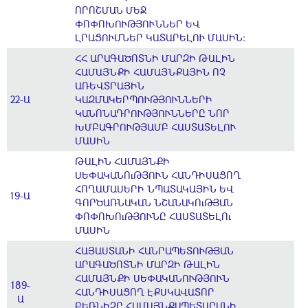
ՈՐՈՇՄԱՆ ՄԵՋ
ՓՈՓՈԽՈՒԹՅՈՒՆՆԵՐ ԵՎ
ԼՐԱՑՈՒՄՆԵՐ ԿԱՏԱՐԵԼՈՒ ՄԱՍԻՆ։
ՀՀ ԱՐԱԳԱԾՈՏՆԻ ՄԱՐԶԻ ԹԱԼԻՆ
ՀԱՄԱՅՆՔԻ ՀԱՄԱՅՆՔԱՅԻՆ ՈՉ
ԱՌԵՎՏՐԱՅԻՆ
22-Ա
ԿԱԶՄԱԿԵՐՊՈՒԹՅՈՒՆՆԵՐԻ
ԿԱՆՈՆԱԴՐՈՒԹՅՈՒՆՆԵՐԸ ՆՈՐ
ԽՄԲԱԳՐՈՒԹՅԱՄԲ ՀԱՍՏԱՏԵԼՈՒ
ՄԱՍԻՆ
ԹԱԼԻՆ ՀԱՄԱՅՆՔԻ
ՍԵՓԱԿԱՆՈւԹՅՈՒՆ ՀԱՆԴԻՍԱՑՈՂ
ՀՈՂԱՄԱՍԵՐԻ ՆՊԱՏԱԿԱՅԻՆ ԵՎ
19-Ա
ԳՈՐԾԱՌՆԱԿԱՆ ՆՇԱՆԱԿՈւԹՅԱՆ
ՓՈՓՈԽՈւԹՅՈՒՆԸ ՀԱՍՏԱՏԵԼՈւ
ՄԱՍԻՆ
ՀԱՅԱՍՏԱՆԻ ՀԱՆՐԱՊԵՏՈՒԹՅԱՆ
ԱՐԱԳԱԾՈՏՆԻ ՄԱՐԶԻ ԹԱԼԻՆ
ՀԱՄԱՅՆՔԻ ՍԵՓԱԿԱՆՈՒԹՅՈՒՆ
189-
ՀԱՆԴԻՍԱՑՈՂ ԷՔՍԿԱՎԱՏՈՐ
Ա
ԲԵՌՆԻՉԸ ՀԱՄԱՅՆՔԱՊԵՏԱՐԱՆԻ